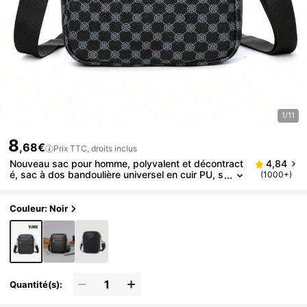
1/11
8
,68€
Prix TTC, droits inclus
Nouveau sac pour homme, polyvalent et décontract
4,84
é, sac à dos bandoulière universel en cuir PU, s
(1000+)
ac de rangement de voyage, sac vintage impri
mé de printemps, sac bandoulière pour fournitures,
sac bandoulière cadeau pour homme, mini sac, peti
Couleur: Noir
t sac, portefeuille, sac de bureau, sac bandoulière,
sac latéral pour homme, sac pour appareil photo, sa
c de vacances
Quantité(s):