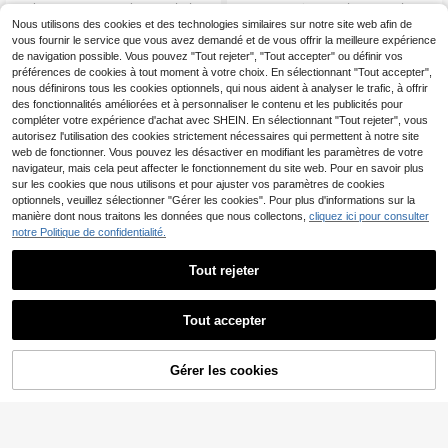
1 pièce Sac bandoulière carré régla
saroxi Portefeuille décontracté lon
7
19
ble, sac d'été léger, convient pour la
g, sac d'embrayage de voyage mult
Nous utilisons des cookies et des technologies similaires sur notre site web afin de
,58€
,05€
randonnée, les déplacements, en m
ifonction mode grande capacité por
vous fournir le service que vous avez demandé et de vous offrir la meilleure expérience
atériau nylon, couleur unie, personn
table, portefeuille de téléphone, cad
de navigation possible. Vous pouvez "Tout rejeter", "Tout accepter" ou définir vos
alisable, sac pour homme, sac déco
eau de vacances pour hommes, ca
préférences de cookies à tout moment à votre choix. En sélectionnant "Tout accepter",
ntracté d'hiver, cadeau pour père, c
deau pour hommes, cadeau de Noë
nous définirons tous les cookies optionnels, qui nous aident à analyser le trafic, à offrir
adeau pour petit ami, cadeau de va
l, sac de rangement pour hommes,
des fonctionnalités améliorées et à personnaliser le contenu et les publicités pour
cances, cadeau de Noël, sacoche,
Saint-Valentin, vintage, cadeaux de
cadeau de la Saint-Valentin, sac à
Saint-Valentin, Jour de la Saint-Val
compléter votre expérience d'achat avec SHEIN. En sélectionnant "Tout rejeter", vous
dos, sac à bandoulière, sac pour ap
entin
autorisez l'utilisation des cookies strictement nécessaires qui permettent à notre site
pareil photo, poche latérale, vacanc
web de fonctionner. Vous pouvez les désactiver en modifiant les paramètres de votre
es
navigateur, mais cela peut affecter le fonctionnement du site web. Pour en savoir plus
sur les cookies que nous utilisons et pour ajuster vos paramètres de cookies
optionnels, veuillez sélectionner "Gérer les cookies". Pour plus d'informations sur la
manière dont nous traitons les données que nous collectons,
cliquez ici pour consulter
notre Politique de confidentialité.
Tout rejeter
Tout accepter
Nouveau sac bandoulière croisé à c
Sac de taille matelassé de couleur
Gérer les cookies
7
6
AJOUTER AU PANIER
arreaux décontracté pour hommes,
unie avec motif de diamant - Sac d
,60€
,28€
petit sac de sport mode
e poitrine à grande capacité avec f
ermeture éclair, sac bandoulière rég
lable, usage quotidien, léger et impe
rméable, cadeau de la Saint-Valenti
n, sac pour femmes, sac élégant po