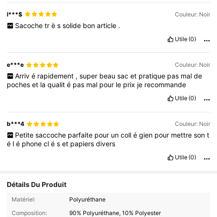
l***$
Couleur: Noir
Sacoche
tr
è
s
solide
bon
article
.
Utile
(0)
e***e
Couleur: Noir
Arriv
é
rapidement
,
super
beau
sac
et
pratique
pas
mal
de
poches
et
la
qualit
é
pas
mal
pour
le
prix
je
recommande
Utile
(0)
b***4
Couleur: Noir
Petite
saccoche
parfaite
pour
un
coll
é
gien
pour
mettre
son
t
é
l
é
phone
cl
é
s
et
papiers
divers
Utile
(0)
Détails Du Produit
Matériel:
Polyuréthane
Composition:
90% Polyuréthane, 10% Polyester