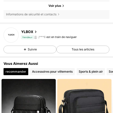
Voir plus
Informations de sécurité et contacts
3.1K Suiveurs
4,83
YLBOX
j***6
est en train de naviguer
Vendeur
3.1K Suiveurs
4,83
Suivre
Tous les articles
Vous Aimerez Aussi
recommander
Accessoires pour vêtements
Sports & plein air
So