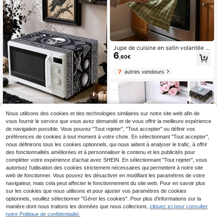
Housse d'appareil Sac de rangeme
nt
Jupe de cuisine en satin volantée d
6
e style ferme, cache-poussière de c
,60€
uisine, jupe de boîte, rideau de bas
de placard de four, décoration de cu
7
autres vendeurs
isine de style campagnard
Nous utilisons des cookies et des technologies similaires sur notre site web afin de
vous fournir le service que vous avez demandé et de vous offrir la meilleure expérience
1 pièce Couvre-poussière de micro
de navigation possible. Vous pouvez "Tout rejeter", "Tout accepter" ou définir vos
2
-ondes 2D plat Squelette & Corbea
préférences de cookies à tout moment à votre choix. En sélectionnant "Tout accepter",
,93€
u d'Halloween, 85*35cm, Couvre-p
nous définirons tous les cookies optionnels, qui nous aident à analyser le trafic, à offrir
oussière de four en polyester 75gs
des fonctionnalités améliorées et à personnaliser le contenu et les publicités pour
m avec impression vintage, Décorat
compléter votre expérience d'achat avec SHEIN. En sélectionnant "Tout rejeter", vous
ion de cuisine gothique sorcière
autorisez l'utilisation des cookies strictement nécessaires qui permettent à notre site
web de fonctionner. Vous pouvez les désactiver en modifiant les paramètres de votre
navigateur, mais cela peut affecter le fonctionnement du site web. Pour en savoir plus
sur les cookies que nous utilisons et pour ajuster vos paramètres de cookies
Housse de protection complète pou
7
r imprimante, four à micro-ondes et
optionnels, veuillez sélectionner "Gérer les cookies". Pour plus d'informations sur la
Dès
,57€
four, housse anti-poussière pour mi
manière dont nous traitons les données que nous collectons,
cliquez ici pour consulter
cro-ondes
notre Politique de confidentialité.