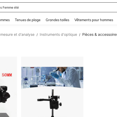
s Femme été
and down arrow keys to navigate search Dernière recherche and Rechercher et Tr
femmes
Tenues de plage
Grandes tailles
Vêtements pour hommes
 mesure et d'analyse
Instruments d'optique
Pièces & accessoire
/
/