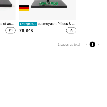
 de microscope
eusmeyusnt Pièces & accessoires pour microscopes
Entrepôt UE
78,84€
1
1 pages au total