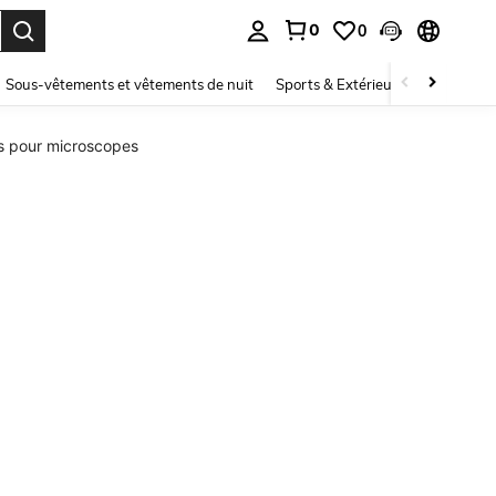
0
0
ouver. Press Enter to select.
Sous-vêtements et vêtements de nuit
Sports & Extérieur
Enfants
s pour microscopes