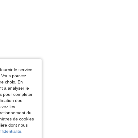
fournir le service
e. Vous pouvez
re choix. En
nt à analyser le
tés pour compléter
lisation des
uvez les
fonctionnement du
amètres de cookies
nière dont nous
fidentialité.