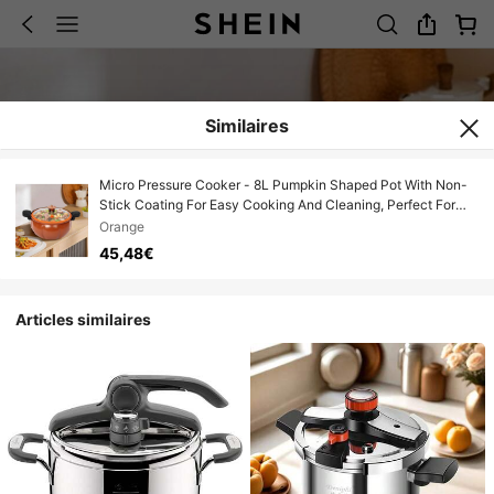
Similaires
Micro Pressure Cooker - 8L Pumpkin Shaped Pot With Non-
Stick Coating For Easy Cooking And Cleaning, Perfect For
Home And Dorm Use
Orange
45,48€
Articles similaires