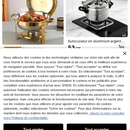
t échelle, marmite à lait à poignée u
nique en bois, marmite à nouilles, m
armite à nouilles instantanées, mar
mite pour bébé, petite marmite à lait
émaillée vintage Oulijia à poignée u
nique, marmite à nouilles, marmite à
Ensemble de batterie de cuisine en
soupe, marmite à nouilles instantan
verre borosilicaté résistant à la chal
ées, marmite de cuisson, marmite à
17
Dès
,70€
eur (avec couvercles) - Convient p
lait émaillée japonaise, marmite à p
Lot de 2 chauffe-plats r
Entrepôt UE
our la cuisinière, le four et la plaque
oignée unique, marmite à lait avec
onds pour buffet, d'une capacité de
Autocuiseur en aluminium argenté
de cuisson en céramique, idéal pour
41
échelle, sans revêtement, marmite
,39€
4,5 litres, parfaits pour les fêtes, les
haute pression / Autocuiseur de cui
la cuisson de la soupe, l'ébullition d
à soupe pour cuisinière à induction
53
mariages et les réceptions.
,12€
Autocuiseurs
Entrepôt UE
sinière à gaz / Marmite multifonctio
u lait et du riz
et cuisinière à gaz
n pour fruits de mer, convient pour l
96
Dès
,63€
a cuisson à flamme ouverte, les dîn
Nous utilisons des cookies et des technologies similaires sur notre site web afin de
ers de fête, les cadeaux pour les a
vous fournir le service que vous avez demandé et de vous offrir la meilleure expérience
mis et la famille
de navigation possible. Vous pouvez "Tout rejeter", "Tout accepter" ou définir vos
préférences de cookies à tout moment à votre choix. En sélectionnant "Tout accepter",
nous définirons tous les cookies optionnels, qui nous aident à analyser le trafic, à offrir
des fonctionnalités améliorées et à personnaliser le contenu et les publicités pour
compléter votre expérience d'achat avec SHEIN. En sélectionnant "Tout rejeter", vous
autorisez l'utilisation des cookies strictement nécessaires qui permettent à notre site
web de fonctionner. Vous pouvez les désactiver en modifiant les paramètres de votre
navigateur, mais cela peut affecter le fonctionnement du site web. Pour en savoir plus
sur les cookies que nous utilisons et pour ajuster vos paramètres de cookies
optionnels, veuillez sélectionner "Gérer les cookies". Pour plus d'informations sur la
manière dont nous traitons les données que nous collectons,
cliquez ici pour consulter
LOVEWE 27,94 cm Cass
Entrepôt UE
notre Politique de confidentialité.
Afficher les articles similaires en stock
Autocuiseur en alliage d'aluminium
Voir tout
erole antiadhésive avec couvercle
23
de haute qualité de 5L disponible e
,25€
40
- Casserole avec conduction de ch
Bouteille d'eau de sport pour le poig
,68€
Taurus
n une variété de tailles et de modèl
Tout rejeter
Tout accepter
aleur rapide et rétention de chaleur