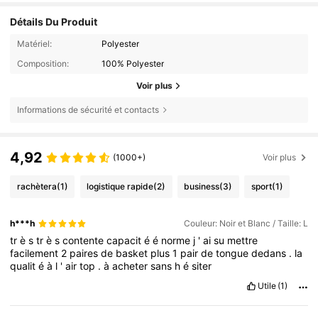
Détails Du Produit
Matériel:
Polyester
Composition:
100% Polyester
Voir plus
Informations de sécurité et contacts
4,92
(1000+)
Voir plus
rachètera
(1)
logistique rapide
(2)
business
(3)
sport
(1)
h***h
Couleur: Noir et Blanc / Taille: L
tr
è
s
tr
è
s
contente
capacit
é
é
norme
j
'
ai
su
mettre
facilement
2
paires
de
basket
plus
1
pair
de
tongue
dedans
.
la
qualit
é
à
l
'
air
top
.
à
acheter
sans
h
é
siter
Utile
(1)