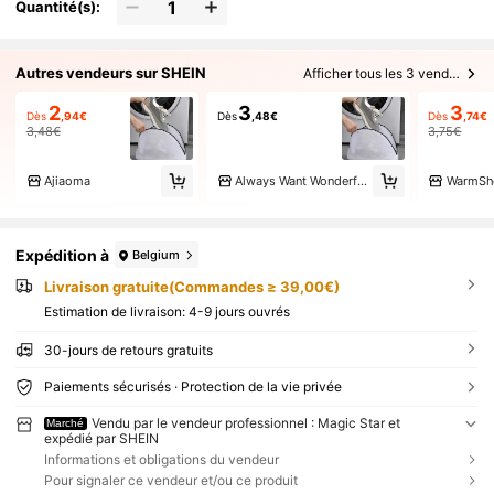
Quantité(s):
Autres vendeurs sur SHEIN
Afficher tous les 3 vendeurs
2
3
3
Dès
,94€
Dès
,48€
Dès
,74€
3,48€
3,75€
Ajiaoma
Always Want Wonderful Department Store
WarmSh
Expédition à
Belgium
Livraison gratuite(Commandes ≥ 39,00€)
Estimation de livraison:
4-9 jours ouvrés
30-jours de retours gratuits
Paiements sécurisés · Protection de la vie privée
Vendu par le vendeur professionnel : Magic Star et
Marché
expédié par SHEIN
Informations et obligations du vendeur
Pour signaler ce vendeur et/ou ce produit