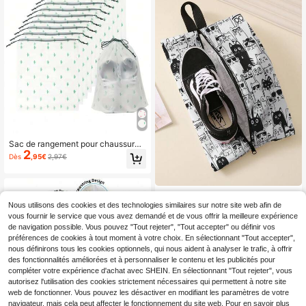
ent de voyage - Cadeau idéal pour l
es voyageurs Sacs de rangement d
e voyage à cordon de serrage pour
chaussures Housses de chaussures
portables anti-poussière Sacs de ra
ngement unisexes Essentiel de voy
age Essentiel de croisière Essentiel
de vacances
Sac de rangement pour chaussures
2
de voyage portable, sac organisate
Dès
,95€
2,97€
ur de chaussures transparent et cub
es de rangement, sac à cordon pour
chaussures, sac pour bottes, boîte à
chaussures, accessoires de rangem
1 pièce Sac de rangement pour cha
ent pour chaussures, convient pour
4
ussures en Oxford imperméable ave
Nous utilisons des cookies et des technologies similaires sur notre site web afin de
,68€
les voyages, les vacances, l'envoi p
c imprimé chat, fermeture éclair ave
vous fournir le service que vous avez demandé et de vous offrir la meilleure expérience
ostal, l'école, le dortoir et plus, articl
c poignée supérieure, pochette org
de navigation possible. Vous pouvez "Tout rejeter", "Tout accepter" ou définir vos
e essentiel
anisatrice portable pour les voyage
préférences de cookies à tout moment à votre choix. En sélectionnant "Tout accepter",
s, la gym & le rangement quotidien
nous définirons tous les cookies optionnels, qui nous aident à analyser le trafic, à offrir
des chaussures
des fonctionnalités améliorées et à personnaliser le contenu et les publicités pour
compléter votre expérience d'achat avec SHEIN. En sélectionnant "Tout rejeter", vous
autorisez l'utilisation des cookies strictement nécessaires qui permettent à notre site
web de fonctionner. Vous pouvez les désactiver en modifiant les paramètres de votre
navigateur, mais cela peut affecter le fonctionnement du site web. Pour en savoir plus