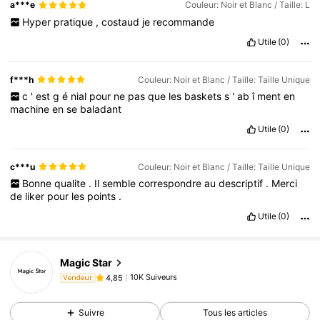
a***e
Couleur: Noir et Blanc / Taille: L
Hyper
pratique
,
costaud
je
recommande
Utile
(0)
f***h
Couleur: Noir et Blanc / Taille: Taille Unique
c
'
est
g
é
nial
pour
ne
pas
que
les
baskets
s
'
ab
î
ment
en
machine
en
se
baladant
Utile
(0)
c***u
Couleur: Noir et Blanc / Taille: Taille Unique
Bonne
qualite
.
Il
semble
correspondre
au
descriptif
.
Merci
de
liker
pour
les
points
.
Utile
(0)
10K Suiveurs
4,85
Magic Star
10K Suiveurs
4,85
Vendeur
4***1
est en train de naviguer
10K Suiveurs
4,85
Suivre
Tous les articles