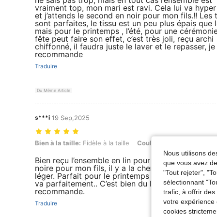
ne sais pas trop, mais en tout cas l’ensemble est
vraiment top, mon mari est ravi. Cela lui va hyper
et j’attends le second en noir pour mon fils.!! Les t
sont parfaites, le tissu est un peu plus épais que le
mais pour le printemps , l’été, pour une cérémoni
fête peut faire son effet, c’est très joli, reçu archi
chiffonné, il faudra juste le laver et le repasser, je
recommande
Traduire
Du Même Article
s***i
19 Sep,2025
Bien à la taille: Fidèle à la taille, Couleur: Noir, Taille: XXXL
Bien à la taille:
Fidèle à la taille
Couleur:
Noir
Taille:
XX
Nous utilisons des
Bien reçu l’ensemble en lin pour homme de coule
que vous avez dem
noire pour mon fils, il y a la chemise et le pantalo
"Tout rejeter", "
léger. Parfait pour le printemps et l’été, le triple XL
sélectionnant "To
va parfaitement.. C’est bien du lin, il y y en a 95 
recommande.
trafic, à offrir d
votre expérience 
Traduire
cookies stricteme