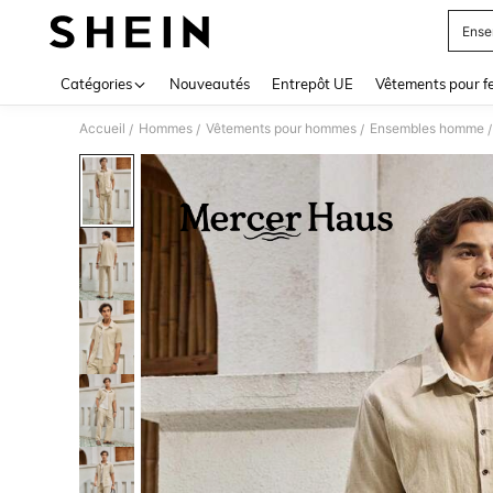
Ense
Use up 
Catégories
Nouveautés
Entrepôt UE
Vêtements pour 
Accueil
Hommes
Vêtements pour hommes
Ensembles homme
/
/
/
/