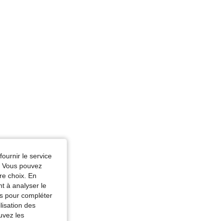
fournir le service
e. Vous pouvez
re choix. En
nt à analyser le
tés pour compléter
lisation des
uvez les