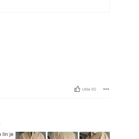
Utile (0)
L
lin je