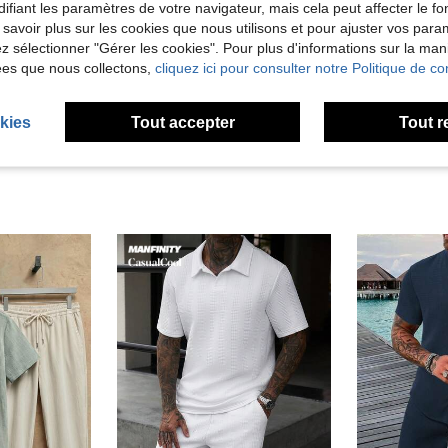
ifiant les paramètres de votre navigateur, mais cela peut affecter le 
Utile (17)
 savoir plus sur les cookies que nous utilisons et pour ajuster vos par
lez sélectionner "Gérer les cookies". Pour plus d'informations sur la ma
ées que nous collectons,
cliquez ici pour consulter notre Politique de con
'avis
kies
Tout accepter
Tout r