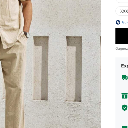
XXX
Gui
Gagnez
Exp