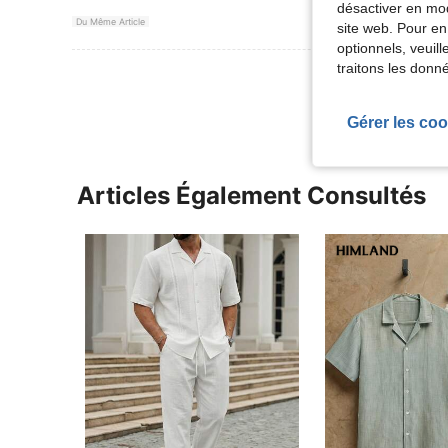
désactiver en mod
Du Même Article
site web. Pour en
optionnels, veuil
traitons les donn
Voir Plus D
Gérer les coo
Articles Également Consultés