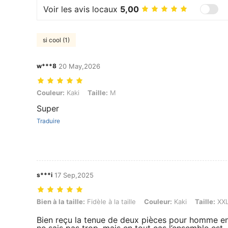
Voir les avis locaux
5,00
si cool (1)
w***8
20 May,2026
Couleur: Kaki, Taille: M
Couleur:
Kaki
Taille:
M
Super
Traduire
s***i
17 Sep,2025
Bien à la taille: Fidèle à la taille, Couleur: Kaki, Taille: XXL
Bien à la taille:
Fidèle à la taille
Couleur:
Kaki
Taille:
XX
Bien reçu la tenue de deux pièces pour homme en 