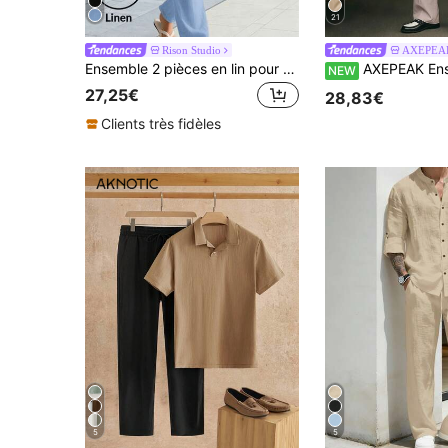
21
Rison Studio
AXEPEA
Ensemble 2 pièces en lin pour hommes, chemise à manches courtes à simple boutonnage & pantalon long, tenue décontractée d'été en lin fin
AXEPEAK Ensemble décontracté de chemise à manches co
NEW
27,25€
28,83€
Clients très fidèles
5
5