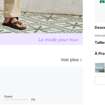
Descr
Informat
Taill
À Pr
Voir plus
Grand
0%