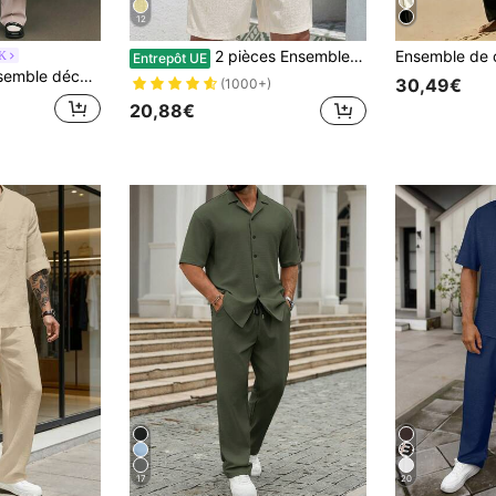
12
2 pièces Ensemble de mode européenne printemps/été nouveau jacquard streetwear cool ample chemise à manches courtes fine & pantalon décontracté polyvalent couple léger plage vacances loisirs, convient comme cadeau pour mari/petit ami, tenue de villégiature
K
Entrepôt UE
urtes et pantalon de couleur unie pour hommes
30,49€
(1000+)
20,88€
17
20