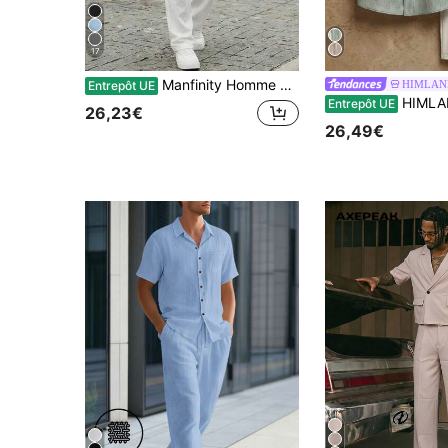
17
Manfinity Homme Chemise à manches courtes avec ruban froissé en tissu de lin confortable et pantalon à taille élastique avec cordon de serrage, convenant aux hommes pour les vacances décontractées, les sorties entre amis, les fêtes, le bureau, la tenue de ville, particulièrement adapté pour le printemps et l'automne
HIMLAN
Entrepôt UE
HIMLAND Ensemble de chemise à manches courtes e
Entrepôt UE
26,23€
26,49€