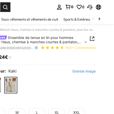
0
0
ouver. Press Enter to select.
Sous-vêtements et vêtements de nuit
Sports & Extérieur
Enfants
Ensemble de tenue en lin pour hommes Mercer Haus, chemise à manches courtes & pantalon, pour les vacances d'été et les tenues de plage
Ensemble de tenue en lin pour hommes
 Haus, chemise à manches courtes & pantalon,
es vacances d'été et les tenues de plage
SKU: sm260209203674200562280
(500+ Commentaires)
,24€
ICE AND AVAILABILITY
ur:
Kaki
Grande image
M
L
XL
XXL