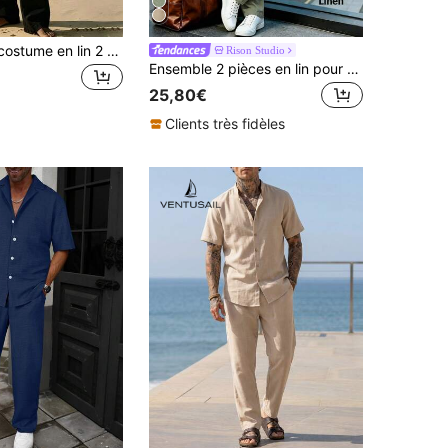
Ensemble de costume en lin 2 pièces pour hommes, chemise et pantalon en lin pour hommes, tenue de vacances d'été, tenue de plage, tissu en lin confortable, tenue printemps/été
Rison Studio
Ensemble 2 pièces en lin pour hommes, nouvelle tenue d'été avec chemise cargo multi-poches, manches courtes amples + pantalon droit 2 pièces
25,80€
Clients très fidèles