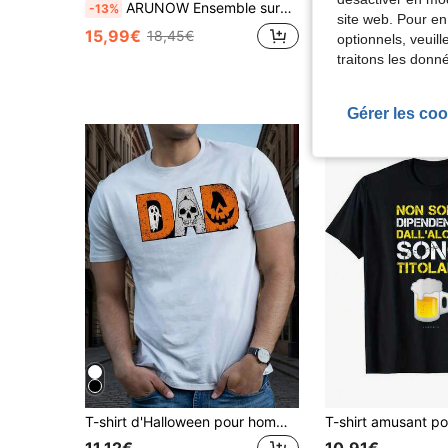
ARUNOW Ensemble survêtement pour homme - T-shirt à manches courtes et short de survêtement, tenue de sport
-13%
site web. Pour en
12,14€
15,99€
18,45€
optionnels, veuil
traitons les donn
Gérer les coo
T-shirt d'Halloween pour hommes avec motif de papa - design squelette effrayant et citrouille, tissu tricoté léger, t-shirt col rond pour cadeaux de fête des pères, soirées d'Halloween, tenue décontractée - chemise noire ou blanche, vêtements d'Halloween, vêtements de fête, t-shirt à motif festif, chemise confortable, tenue de voyage, design ludique, matériau respirant, Top original, idées cadeaux