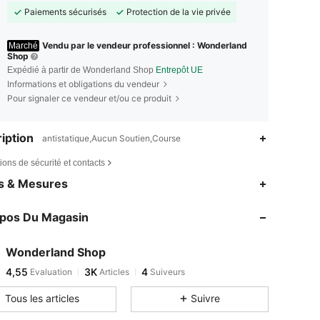
Paiements sécurisés
Protection de la vie privée
Vendu par le vendeur professionnel : Wonderland
Marché
Shop
Expédié à partir de Wonderland Shop
Entrepôt UE
Informations et obligations du vendeur
Pour signaler ce vendeur et/ou ce produit
iption
antistatique,Aucun Soutien,Course
ions de sécurité et contacts
es & Mesures
opos Du Magasin
Wonderland Shop
4,55
3K
4
Evaluation
Articles
Suiveurs
Tous les articles
Suivre