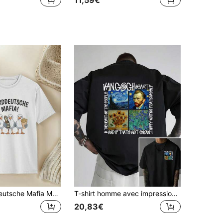
11,59€
T-shirt Norddeutsche Mafia Möwen Norddeutsch Moin pour hommes, femmes et unisexe, toutes saisons, 180g, mode streetwear, tenue décontractée, design, imprimé géométrique, imprimé numérique, tissu épais, t-shirt de base, Top confortable, mode masculine, vêtements pour adultes
T-shirt homme avec impression du Nuit étoilée et du Autoportrait de Van Gogh au dos | T-shirt d'art double face avec une citation de Vincent Van Gogh, col rond décontracté, manches courtes, lavable en machine, idéal pour les amateurs d'art et le port décontracté, tissu mélangé léger.
20,83€