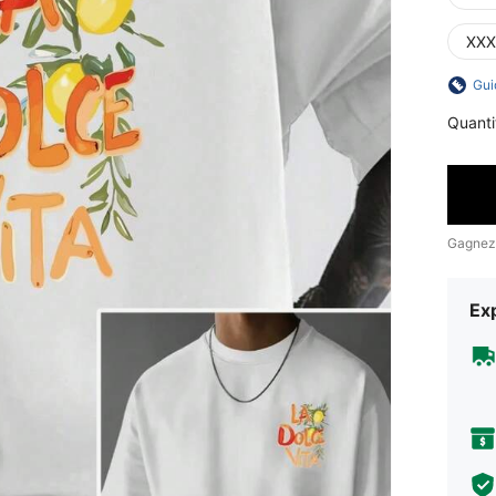
XXX
Gui
Quanti
Gagnez
Exp