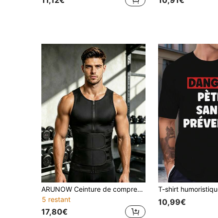
11,12€
10,91€
ARUNOW Ceinture de compression de sauna pour hommes, T-shirt d'entraînement, Gilet de fitness favorisant la transpiration, Top de sport, Convient pour l'entraînement en salle de gym
5 restant
10,99€
17,80€