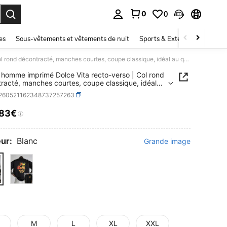
0
0
ouver. Press Enter to select.
es
Sous-vêtements et vêtements de nuit
Sports & Extérieur
Enfant
T-shirt homme imprimé Dolce Vita recto-verso | Col rond décontracté, manches courtes, coupe classique, idéal au quotidien et le week-end, parfait pour les voyages, la plage, les festivals de musique et
t homme imprimé Dolce Vita recto-verso | Col rond
racté, manches courtes, coupe classique, idéal
tidien et le week-end, parfait pour les voyages, la
t260521162348737257263
 les festivals de musique et
,83€
ICE AND AVAILABILITY
ur:
Blanc
Grande image
M
L
XL
XXL