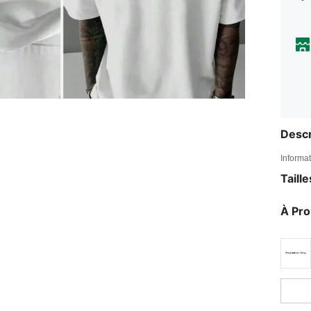
Descr
Informat
Taill
À Pr