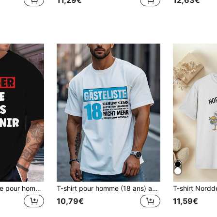
11,29€
12,63€
T-shirt humoristique pour hommes avec phrase française - "Danger, je parle français" Graphique T-shirt fantaisie, coupe ample décontractée à manches courtes avec texte français, confort toutes saisons pour le port décontracté et les fêtes (noir/rouge/blanc)
T-shirt pour homme (18 ans) avec graphismes en allemand – T-shirt << Joyeux anniversaire » avec inscription << Liste des invités » – T-shirt blanc à manches courtes et col rond, idéal pour les fêtes et les cadeaux.
10,79€
11,59€