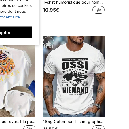
T-shirt oversize pour hommes avec la phrase allemande "Les filles m'appellent papy" - T-shirt oversize en coton noir avec impression de texte blanc, coupe ample, col rond, manches courtes, respirant et lavable en machine, chemise décontractée pour tous les jours (design humoristique de papy).
T-shirt humoristique pour hommes avec la phrase allemande "Problème ?" "Je ne vous entends pas." . . Impression de texte allemand - T-shirt en coton doux et respirant avec traduction allemand/anglais - Chemise décontractée et ample pour le port quotidien et les apprenants de l'allemand (lavable en machine), T-shirt pour hommes, T-shirt pour hommes, T-shirt humoristique pour hommes, vêtements pour hommes, chemises pour hommes, T-shirts humoristiques, T-shirt pour hommes, T-shirts humoristiques pour hommes, T-shirts humoristiques, probablement des chemises de Noël, T-shirts graphiques pour hommes, T-shirts humoristiques pour hommes
amètres de cookies
10,95€
nière dont nous
fidentialité.
ejeter
T-shirt graphique réversible pour hommes - Design avec lettrage audacieux et impression architecturale - T-shirt streetwear ample - Chemise décontractée pour toute l'année pour les voyages et les loisirs - Top lavable en machine dans un style urbain, vêtements décontractés, vêtements de style de rue, tissu respirant
185g Coton pur, T-shirt graphique Ossi, T-shirt décontracté pour homme, coupe regular, saison d'été, confortable et respirant, idéal pour les activités extérieures, design unique