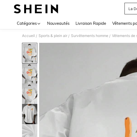
La D
Use up 
Catégories
Nouveautés
Livraison Rapide
Vêtements p
Accueil
Sports & plein air
Survêtements homme
Vêtements de 
/
/
/