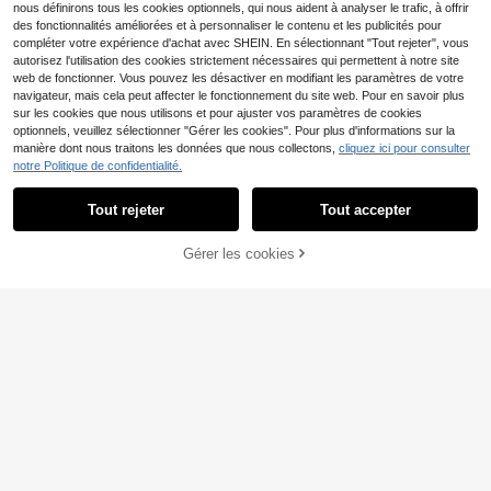
nous définirons tous les cookies optionnels, qui nous aident à analyser le trafic, à offrir
1 pièce T-shirt graphique pour hom
des fonctionnalités améliorées et à personnaliser le contenu et les publicités pour
me, vêtements d'été décontractés
#2 BEST-SELLERS
de Avant-Garde - Streetwear Hip-Hop T-shirts pour
pour vacances à la plage, T-shirt à
compléter votre expérience d'achat avec SHEIN. En sélectionnant "Tout rejeter", vous
(500+)
manches courtes imprimé coupe a
autorisez l'utilisation des cookies strictement nécessaires qui permettent à notre site
9
mple
web de fonctionner. Vous pouvez les désactiver en modifiant les paramètres de votre
Dès
,83€
navigateur, mais cela peut affecter le fonctionnement du site web. Pour en savoir plus
sur les cookies que nous utilisons et pour ajuster vos paramètres de cookies
optionnels, veuillez sélectionner "Gérer les cookies". Pour plus d'informations sur la
manière dont nous traitons les données que nous collectons,
cliquez ici pour consulter
notre Politique de confidentialité.
Afficher les articles similaires en stock
Voir tout
Tout rejeter
Tout accepter
Désolés, ce produit est épuisé.
Gérer les cookies
EN RUPTURE DE STOCK
16
TOKVUE
TOKVUE T-shirt blanc a
Entrepôt UE
mple avec slogan rouge 3D brodé,
#4 BEST-SELLERS
de Géométrique T-shirts pour hommes
style décontracté de rue
12
5
,86€
Manfinity Dauomo T-shi
Entrepôt UE
rt casual de base à col rond et man
9
,40€
ches courtes noir pour homme