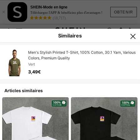
SHEIN-Mode en ligne
×
OBTENIR
Téléchargez l'APP & bénéficiez plus d'avantages !
(18,717)
Similaires
Men's Stylish Printed T-Shirt, 100% Cotton, 30.1 Yarn, Various
Colors, Premium Quality
Vert
3,49€
Articles similaires