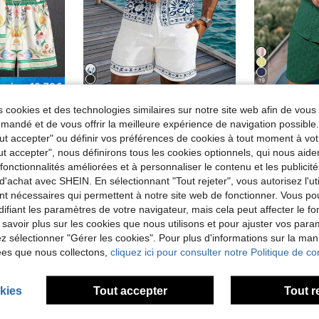
19
miser 10,70€
de Bohème/Occidental - Style bohème Ensembles de c
de Géométrique Ensembles de chemises pour hommes
#5 BEST-SELLERS
nfinity Homme Chemise Et Short D'impression Florale Pour Hommes Sans Tee-shirt
Genlund Ensemble 2 pièces chemise à manches courtes et short imprimé floral pour hommes. Tenues de vacances pour hommes. Vêtements de vacances pour hommes. Tenues de vacances pour hommes. Vêtements de vacances
Genlund Ensemble de che
Entrepôt UE
Entrepôt UE
 cookies et des technologies similaires sur notre site web afin de vous 
)
(100+)
de Bohème/Occidental - Style bohème Ensembles de c
de Bohème/Occidental - Style bohème Ensembles de c
de Géométrique Ensembles de chemises pour hommes
de Géométrique Ensembles de chemises pour hommes
#5 BEST-SELLERS
#5 BEST-SELLERS
(
andé et de vous offrir la meilleure expérience de navigation possibl
)
)
(100+)
(100+)
Tout accepter" ou définir vos préférences de cookies à tout moment à vot
20,63€
20,20€
de Bohème/Occidental - Style bohème Ensembles de c
de Géométrique Ensembles de chemises pour hommes
#5 BEST-SELLERS
ut accepter", nous définirons tous les cookies optionnels, qui nous aide
)
(100+)
es fonctionnalités améliorées et à personnaliser le contenu et les publici
d'achat avec SHEIN. En sélectionnant "Tout rejeter", vous autorisez l'uti
nt nécessaires qui permettent à notre site web de fonctionner. Vous po
ifiant les paramètres de votre navigateur, mais cela peut affecter le 
 savoir plus sur les cookies que nous utilisons et pour ajuster vos par
lez sélectionner "Gérer les cookies". Pour plus d'informations sur la ma
ées que nous collectons,
cliquez ici pour consulter notre Politique de con
kies
Tout accepter
Tout r