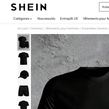
Robe
Use up 
Catégories
Nouveautés
Entrepôt UE
Vêtements pour 
Accueil
Hommes
Vêtements pour hommes
Ensembles homme
/
/
/
/