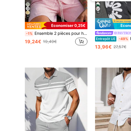
19
6
Économiser 0,25€
Écon
Ensemble 2 pièces pour homme, coupe ample, style mode, rayures bulles, blocs de couleurs, boutons, poches inclinées, cordon de serrage, décontracté business polyvalent, été
PAVTRO
-1%
PAVT
Entrepôt UE
-49%
19,24€
19,49€
13,96€
27,57€