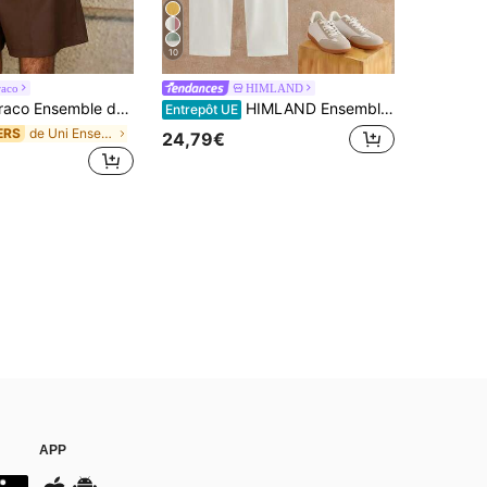
10
raco
HIMLAND
o Ensemble de gilet décontracté pour homme
HIMLAND Ensemble 2 pièces pour homme couleur unie avec chemise à manches courtes et pantalon large à taille élastique à cordon, tenue décontractée quotidienne, polo texturé vert sauge et pantalon blanc, ensemble d'été décontracté en maille gaufrée, style resort respirant pour le lounge, esthétique Old Money, chemise Henley à manches courtes et pantalon, coupe relax pour invité de mariage à la plage, tenue smart décontracté quotidienne, ensemble polo texturé vert sauge et pantalon blanc, style lin, pantalon à taille élastique, tenue de vacances à la plage, ensemble t-shirt col polo, coupe clean, cadeau pour la fête des pères
Entrepôt UE
de Uni Ensemble débardeur pour homme
ERS
24,79€
APP