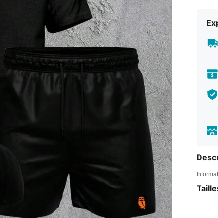
Exp
Descr
Informat
Taill