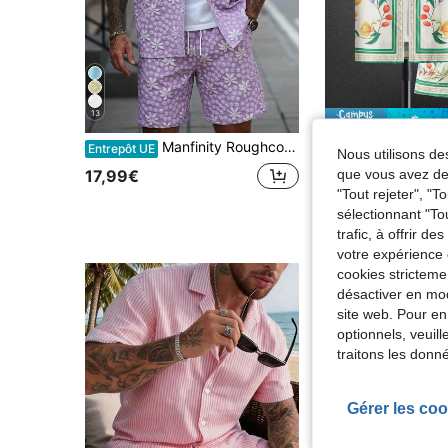
13
Écono
#7 BEST-SELLERS
Manfinity Roughcore Ensemble chemise et short texturé jacquard tissé pour homme
Ma
Entrepôt UE
Entrepôt UE
-50%
Nous utilisons des
(1000+
#7 BEST-SELLERS
#7 BEST-SELLERS
que vous avez dem
17,99€
(1000+
(1000+
"Tout rejeter", "
10,29€
20,99€
#7 BEST-SELLERS
sélectionnant "To
(1000+
trafic, à offrir d
votre expérience 
cookies stricteme
désactiver en mod
site web. Pour en
optionnels, veuil
traitons les donn
Gérer les coo