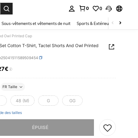
0
0
ouver. Press Enter to select.
Sous-vêtements et vêtements de nuit
Sports & Extérieur
Enfants
And Owl Printed Cap
Set Cotton T-Shirt, Tactel Shorts And Owl Printed
m25041511589509454
27€
ICE AND AVAILABILITY
FR Taille
48 (M)
G
GG
de des tailles
 ce produit est épuisé.
ÉPUISÉ