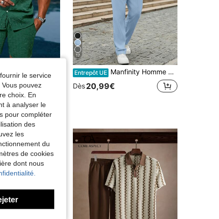
17
mise à manches courtes pour homme mûr en vacances, chemise rayée pour homme & short à taille coulissante sans t-shirt, en lin, cadeau coloré pour petit ami en vacances, décontracté, vacances
Manfinity Homme Ensemble chemise à manches courtes col froissé + pantalon à cordon assorti pour hommes, indispensable pour les sorties et les rassemblements, tenue de gentleman réussie, excellent cadeau pour le mari
Entrepôt UE
fournir le service
1000+)
e. Vous pouvez
20,99€
Dès
re choix. En
nt à analyser le
tés pour compléter
lisation des
uvez les
fonctionnement du
amètres de cookies
nière dont nous
fidentialité.
ejeter