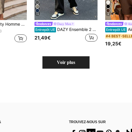
13
4
se à manches courtes à rayures et short, tenue de vacances et de villégiature, style Old Money élégant, formel
Dazy Men
Ai
DAZY Ensemble 2 pièces pour hommes, Top à manches courtes de couleur unie et pantalon long, printemps/été
Airac
Entrepôt UE
Entrepôt UE
)
#4 BEST-SELL
21,49€
19,25€
Voir plus
&
TROUVEZ-NOUS SUR