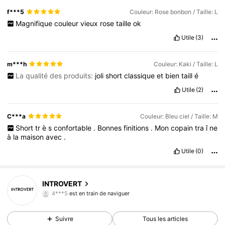
f***5
Couleur: Rose bonbon / Taille: L
Magnifique
couleur
vieux
rose
taille
ok
Utile
(3)
m***h
Couleur: Kaki / Taille: L
La qualité des produits:
joli
short
classique
et
bien
taill
é
Utile
(2)
C***a
Couleur: Bleu ciel / Taille: M
Short
tr
è
s
confortable
.
Bonnes
finitions
.
Mon
copain
tra
î
ne
à
la
maison
avec
.
Utile
(0)
1K Suiveurs
4,66
INTROVERT
4***5
est en train de naviguer
1K Suiveurs
4,66
Suivre
Tous les articles