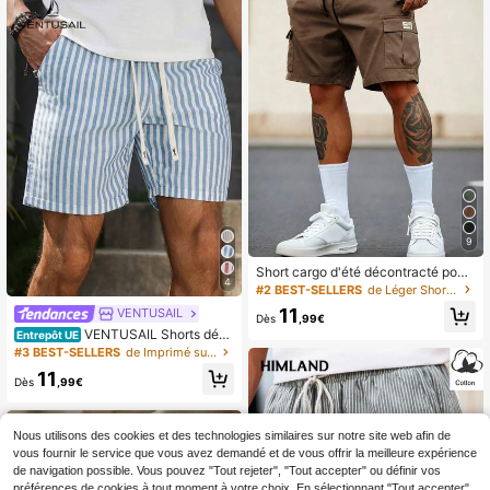
9
Short cargo d'été décontracté pour
4
hommes, couleur unie, multi-poche
#2 BEST-SELLERS
de Léger Shorts pour hommes
s, style urbain, pour un port quotidie
11
VENTUSAIL
n
Dès
,99€
VENTUSAIL Shorts déco
Entrepôt UE
ntractés d'été à rayures verticales p
#3 BEST-SELLERS
de Imprimé sur toute la surface Shorts pour hommes
our hommes
11
Dès
,99€
Nous utilisons des cookies et des technologies similaires sur notre site web afin de
vous fournir le service que vous avez demandé et de vous offrir la meilleure expérience
de navigation possible. Vous pouvez "Tout rejeter", "Tout accepter" ou définir vos
préférences de cookies à tout moment à votre choix. En sélectionnant "Tout accepter",