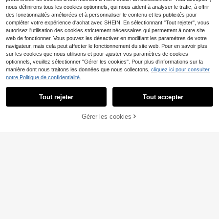
nous définirons tous les cookies optionnels, qui nous aident à analyser le trafic, à offrir
des fonctionnalités améliorées et à personnaliser le contenu et les publicités pour
compléter votre expérience d'achat avec SHEIN. En sélectionnant "Tout rejeter", vous
autorisez l'utilisation des cookies strictement nécessaires qui permettent à notre site
web de fonctionner. Vous pouvez les désactiver en modifiant les paramètres de votre
navigateur, mais cela peut affecter le fonctionnement du site web. Pour en savoir plus
sur les cookies que nous utilisons et pour ajuster vos paramètres de cookies
optionnels, veuillez sélectionner "Gérer les cookies". Pour plus d'informations sur la
manière dont nous traitons les données que nous collectons,
cliquez ici pour consulter
4
notre Politique de confidentialité.
HIMLAND
HIMLAND Short pour ho
Entrepôt UE
Tout rejeter
Tout accepter
9
mme à rayures verticales, coupe dé
#2 BEST-SELLERS
de Gris clair Shorts pour hommes
contractée, taille à cordon de serra
(1000+)
Short homme d'été déco
Entrepôt UE
ge, vacances, football
Gérer les cookies
AJOUTER AU PANIER
ntracté ample en velours côtelé lég
#2 BEST-SELLERS
de Graphique Shorts pour hommes
13
,85€
er en polyester, couleur unie, avec
(1000+)
cordon de serrage, convient pour l'e
14
xtérieur et les trajets
Dès
,49€