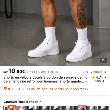
1/6
10
,90€
Dès
Prix TTC, droits inclus
2,1k+ vendu(s)
Shorts en velours côtelé à cordon de serrage de mo
4,74
de américaine rétro pour hommes, shorts ample
(500+)
s à appliques mi-longs pour hommes, shorts mi
#
1
BEST-SELLERS
de Accueil Shorts pour hommes
-longs décontractés de haute rue
Couleur: Rose Bonbon