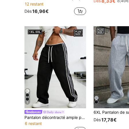
8,33€
Dès
8,49€
12 restant
16,96€
Dès
5
Daily show
Pantalon décontracté ample pour hommes grande taille, en tissu doux et légèrement extensible confortable. Style jambe droite, convient pour le travail, les réunions d'affaires, les sorties shopping, les activités décontractées, les sports de plein air, les tenues d'été d'intérieur, la gym. Un excellent cadeau pour votre mari ou petit-ami.
17,78€
Dès
6 restant