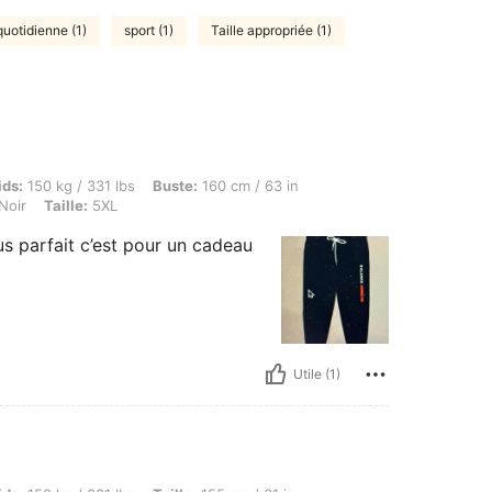
quotidienne (1)
sport (1)
Taille appropriée (1)
kg / 331 lbs, Buste: 160 cm / 63 in, Taille: 155 cm / 61 in, Hanches: 160 cm / 63 in, Co
ids:
150 kg / 331 lbs
Buste:
160 cm / 63 in
Noir
Taille:
5XL
us parfait c’est pour un cadeau
Utile (1)