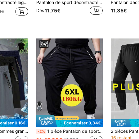
 sports et à la fitness, polyester noir, lavage en machine, grande taille printemps
Pantalon de sport décontracté pour hommes grande taille, pantalon long avec cordon de serrage, poches zippées, convient pour les sorties quotidiennes d'été, sports décontracté
11,75€
11,35€
Dès
9€
omiser 0,16€
Économiser 0,34€
ec poches zippées et cordon de serrage, convient pour les sports, la course, la fitness
1 pièce Pantalon de sport grande taille pour hommes, printemps/été, en tissu de soie glacée haute élasticité, léger et respirant, pantalon droit, taille 6XL, pantalon de jogging pour hommes, avec poches zippées, imprimé réfléchissant, convient pour le fitness, la course, les loisirs en plein air, le port quotidien, cadeau pour le père, cadeau pour homme
-2%
16 restant