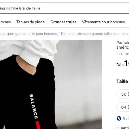
ing Homme Grande Taille
and down arrow keys to navigate search Dernière recherche and Rechercher et Tr
femmes
Tenues de plage
Grandes tailles
Vêtements pour hommes
 de sport grande taille pour hommes
Pantalons de sport grande taille pour ho
/
Pantal
améric
de let
SKU: s
coupe 
élasti
1
Dès
PR
Taille
56 
64 
Gui
Quanti