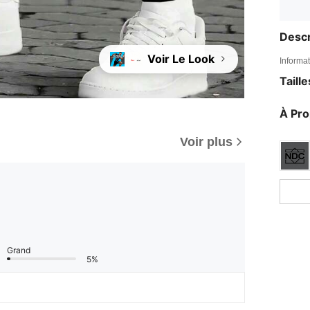
Descr
Voir Le Look
Informat
Taill
À Pr
Voir plus
Grand
5%