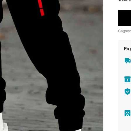
Gagnez
Exp