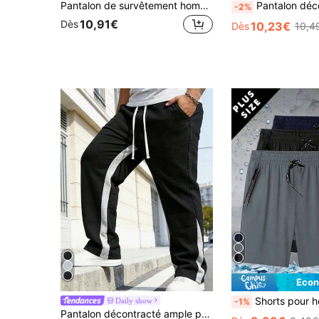
Pantalon de survêtement homme grande taille style américain de rue avec revers, base noire avec impression de lettres NY sur le côté + doubles bandes blanches sur les revers, coupe ample affinante, taille à cordon de serrage, haute élasticité, pantalon long de sport décontracté
Pantalon décontracté léger pour hommes grande taille - Respirant, séchage rapide, convient aux
-2%
10,91€
Dès
10,23€
Dès
10,4
Écon
Shorts pour hommes grande taille, shorts Bermuda d'été à jambe droite de couleur unie élastique av
Daily show
-1%
Pantalon décontracté ample pour hommes grande taille, en tissu doux et légèrement extensible confortable. Coupe droite, convient pour le travail, les réunions d'affaires, les sorties shopping, les activités de loisirs et les sorties quotidiennes. Excellent cadeau pour le mari ou le petit ami au printemps.