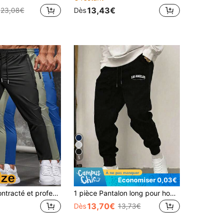
13,43€
23,08€
Dès
5
Économiser 0,03€
Pantalon décontracté et professionnel à taille haute élastique pour hommes grande taille. Pantalon droit respirant à fine avec poches zippées, convenant pour le golf, les loisirs et le port quotidien. Noir printemps sport
1 pièce Pantalon long pour homme de couleur unie avec taille à cordon de serrage, design imprimé noir classique pour le sport
13,70€
Dès
13,73€