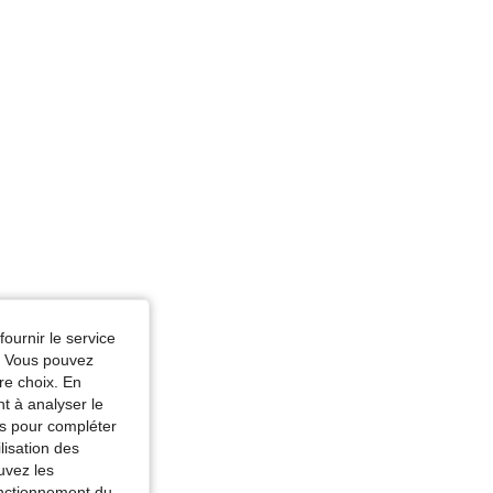
uleur: Noir, Taille: 6XL
fournir le service
e. Vous pouvez
re choix. En
nt à analyser le
tés pour compléter
lisation des
uvez les
fonctionnement du