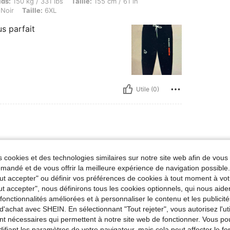
kg / 331 lbs, Taille: 155 cm / 61 in, Hanches: 160 cm / 63 in, Buste: 160 cm / 63 in, Co
ids:
150 kg / 331 lbs
Taille:
155 cm / 61 in
Noir
Taille:
6XL
us parfait
Utile (0)
 218 lbs, Couleur: Noir, Taille: 2XL
ds:
99 kg / 218 lbs
Couleur:
Noir
Taille:
2XL
 cookies et des technologies similaires sur notre site web afin de vous 
andé et de vous offrir la meilleure expérience de navigation possibl
Tout accepter" ou définir vos préférences de cookies à tout moment à vot
ut accepter", nous définirons tous les cookies optionnels, qui nous aide
es fonctionnalités améliorées et à personnaliser le contenu et les publici
Utile (0)
d'achat avec SHEIN. En sélectionnant "Tout rejeter", vous autorisez l'uti
nt nécessaires qui permettent à notre site web de fonctionner. Vous po
'avis
ifiant les paramètres de votre navigateur, mais cela peut affecter le 