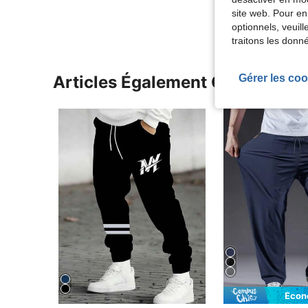
site web. Pour en
optionnels, veuil
traitons les donn
Gérer les coo
Articles Également Consultés
Écon