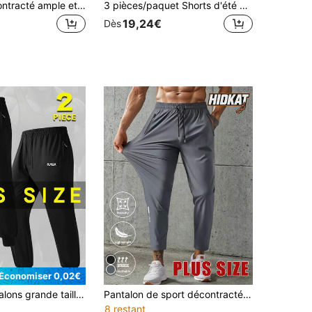
Pantalon décontracté ample et respirant pour homme en grande taille, convient pour le shopping, les sorties et le port quotidien, les sports d'été
3 pièces/paquet Shorts d'été grande taille pour hommes 7", pantalon décontracté à taille élastique avec cordon de serrage, poches zippées, pantalon de sport, convient pour la course et la fitness
19,24€
Dès
Économiser 0,02€
2 pièces Pantalons grande taille pour hommes pour le printemps et l'automne, Pantalons de pied pour hommes, Amples, Doux et agréables à la peau, Série de sports
Pantalon de sport décontracté à taille élastique pour hommes grande taille, en tissu à haute élasticité, avec poches zippées, convenant pour le port quotidien et les activités de plein air avec des éléments réfléchissants, printemps
8 restant