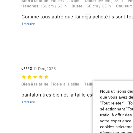
Bien à la taille: Fidèle à la taille, Taille: 185 cm / 73 in, Poids: 150 
Bien à la taille:
Fidèle à la taille
Taille:
185 cm / 73 in
Po
Hanches:
160 cm / 63 in
Buste:
160 cm / 63 in
Couleur:
Comme tous autre que j’ai déjà acheté ils sont to
Traduire
c***3
11 Dec,2025
Bien à la taille: Fidèle à la taille, Taille: 180 cm / 71 in, Poids: 99 kg /
Bien à la taille:
Fidèle à la taille
Taille:
180 cm / 71 in
Poi
Nous utilisons des
pantalon tres bien et la taille est impeccable
que vous avez dem
Traduire
"Tout rejeter", "
sélectionnant "To
trafic, à offrir d
votre expérience 
cookies stricteme
Voir Plus D
désactiver en mod