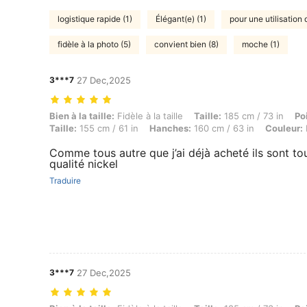
logistique rapide (1)
Élégant(e) (1)
pour une utilisation 
fidèle à la photo (5)
convient bien (8)
moche (1)
3***7
27 Dec,2025
Bien à la taille: Fidèle à la taille, Taille: 185 cm / 73 in, Poids: 150 
Bien à la taille:
Fidèle à la taille
Taille:
185 cm / 73 in
Po
Taille:
155 cm / 61 in
Hanches:
160 cm / 63 in
Couleur:
Comme tous autre que j’ai déjà acheté ils sont to
qualité nickel
Traduire
3***7
27 Dec,2025