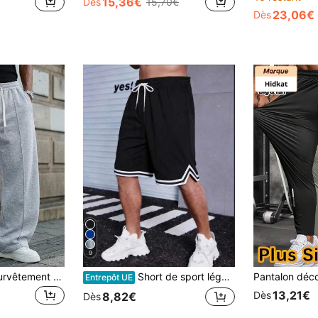
15,36€
Dès
15,70€
23,06€
Dès
9
6XL Pantalon de survêtement pour hommes grande taille, automne/hiver, style cargo avec grandes poches, jambe droite, légèrement extensible, convient pour les sports, les tenues décontractées, les sorties, les courses et le port quotidien. Convient jusqu'à 159 kg. Printemps
Short de sport léger et décontracté pour homme grande taille, short de basket-ball respirant en maille élastique, noir, pour l'été
Entrepôt UE
13,21€
Dès
8,82€
Dès