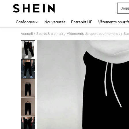
Jogg
Use up 
Catégories
Nouveautés
Entrepôt UE
Vêtements pour 
Accueil
Sports & plein air
Vêtements de sport pour hommes
Bas
/
/
/