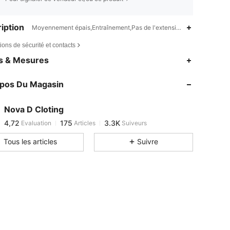
iption
Moyennement épais,Entraînement,Pas de l'extensibilité
ions de sécurité et contacts
es & Mesures
opos Du Magasin
4,72
175
3.3K
4,72
175
3.3K
Nova D Cloting
4,72
175
3.3K
Evaluation
Articles
Suiveurs
s***4
est en train de naviguer
Tous les articles
Suivre