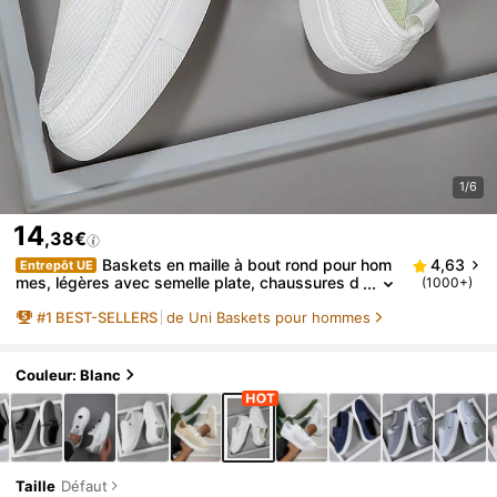
1/6
14
,38€
Baskets en maille à bout rond pour hom
4,63
Entrepôt UE
mes, légères avec semelle plate, chaussures d
(1000+)
e mode respirantes à enfiler avec bande élastiq
#
1
BEST-SELLERS
de Uni Baskets pour hommes
ue, pour toutes saisons, sport et rue
Couleur: Blanc
Taille
Défaut