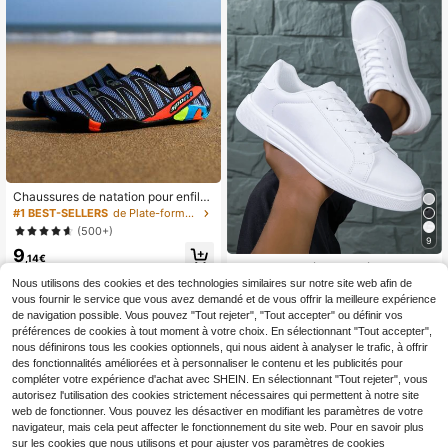
Chaussures de natation pour enfiler,
baskets de canoë, chaussures d'ea
#1 BEST-SELLERS
de Plate-forme Baskets pour hommes
u pieds nus légères, respirantes et s
(500+)
échage rapide pour la plongée à la
9
9
plage
,14€
Chaussures décontractées unisexe
s, chaussures de loisirs pour femme
Nous utilisons des cookies et des technologies similaires sur notre site web afin de
16
,17€
s et baskets pour hommes, chaussu
vous fournir le service que vous avez demandé et de vous offrir la meilleure expérience
res plates à lacets à semelle souple
de navigation possible. Vous pouvez "Tout rejeter", "Tout accepter" ou définir vos
et confortable pour hommes, chaus
préférences de cookies à tout moment à votre choix. En sélectionnant "Tout accepter",
sures légères basses pour tous les j
nous définirons tous les cookies optionnels, qui nous aident à analyser le trafic, à offrir
ours, tailles 36-45
des fonctionnalités améliorées et à personnaliser le contenu et les publicités pour
compléter votre expérience d'achat avec SHEIN. En sélectionnant "Tout rejeter", vous
autorisez l'utilisation des cookies strictement nécessaires qui permettent à notre site
web de fonctionner. Vous pouvez les désactiver en modifiant les paramètres de votre
navigateur, mais cela peut affecter le fonctionnement du site web. Pour en savoir plus
sur les cookies que nous utilisons et pour ajuster vos paramètres de cookies