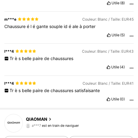
Utile
(8)
m***e
Couleur: Blanc / Taille: EUR45
Chaussure
é
l
é
gante
souple
id
é
ale
à
porter
Utile
(5)
l***4
Couleur: Blanc / Taille: EUR43
Tr
è
s
belle
paire
de
chaussures
Utile
(4)
l***4
Couleur: Blanc / Taille: EUR41
Tr
è
s
belle
paire
de
chaussures
satisfaisante
Utile
(0)
101 Suiveurs
4,64
QIAOMAN
a***7
est en train de naviguer
101 Suiveurs
4,64
101 Suiveurs
4,64