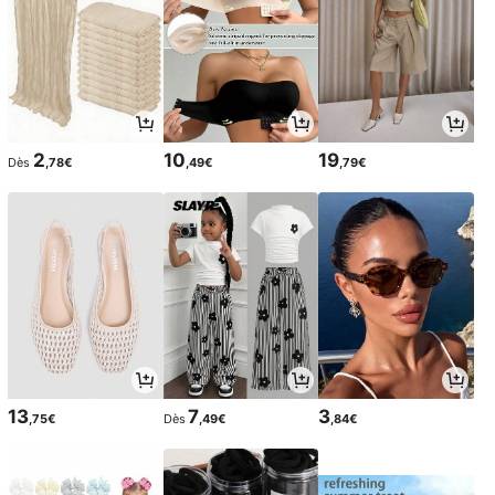
2
10
19
Dès
,78€
,49€
,79€
13
7
3
,75€
Dès
,49€
,84€