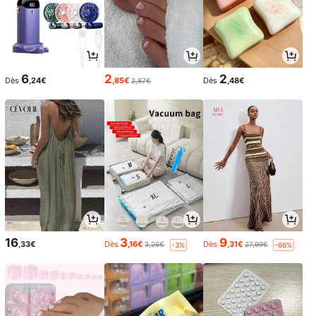
6
2
2
Dès
,24€
,85€
Dès
,48€
2,87€
16
3
9
,33€
Dès
,16€
Dès
,31€
3,26€
27,99€
-3%
-66%