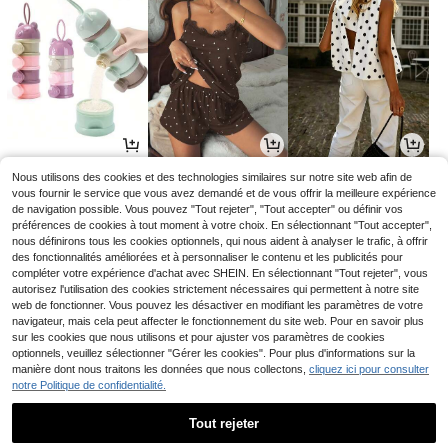
5
11
10
Nous utilisons des cookies et des technologies similaires sur notre site web afin de
Dès
,78€
,87€
,39€
10,49€
vous fournir le service que vous avez demandé et de vous offrir la meilleure expérience
de navigation possible. Vous pouvez "Tout rejeter", "Tout accepter" ou définir vos
préférences de cookies à tout moment à votre choix. En sélectionnant "Tout accepter",
nous définirons tous les cookies optionnels, qui nous aident à analyser le trafic, à offrir
des fonctionnalités améliorées et à personnaliser le contenu et les publicités pour
compléter votre expérience d'achat avec SHEIN. En sélectionnant "Tout rejeter", vous
autorisez l'utilisation des cookies strictement nécessaires qui permettent à notre site
web de fonctionner. Vous pouvez les désactiver en modifiant les paramètres de votre
navigateur, mais cela peut affecter le fonctionnement du site web. Pour en savoir plus
sur les cookies que nous utilisons et pour ajuster vos paramètres de cookies
optionnels, veuillez sélectionner "Gérer les cookies". Pour plus d'informations sur la
manière dont nous traitons les données que nous collectons,
cliquez ici pour consulter
notre Politique de confidentialité.
3
3
12
Dès
,13€
Dès
,64€
,75€
Tout rejeter
1
1