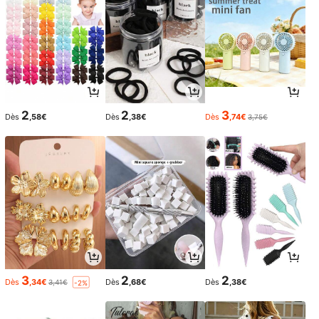
2
2
3
Dès
,58€
Dès
,38€
Dès
,74€
3,75€
3
2
2
Dès
,34€
Dès
,68€
Dès
,38€
3,41€
-2%