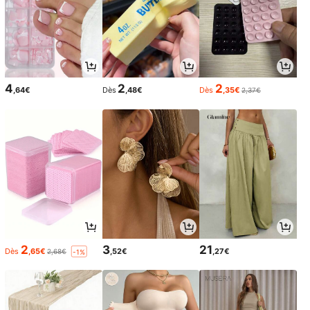
4
2
2
,64€
Dès
,48€
Dès
,35€
2,37€
2
3
21
Dès
,65€
,52€
,27€
2,68€
-1%