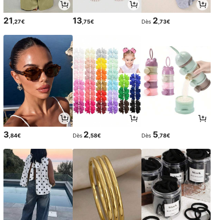
21
13
2
,27€
,75€
Dès
,73€
3
2
5
,84€
Dès
,58€
Dès
,78€