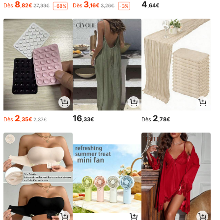
8
3
4
Dès
,82€
Dès
,16€
,64€
27,99€
3,26€
-68%
-3%
2
16
2
Dès
,35€
,33€
Dès
,78€
2,37€