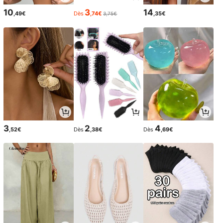
10
3
14
,49€
Dès
,74€
,35€
3,75€
3
2
4
,52€
Dès
,38€
Dès
,69€