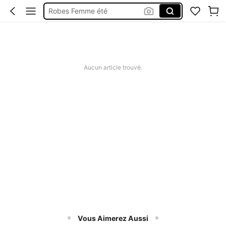
Robes Femme été
Short Femme été
Maillot De Bain Femme
Squishy
Aucun article trouvé.
Vous Aimerez Aussi