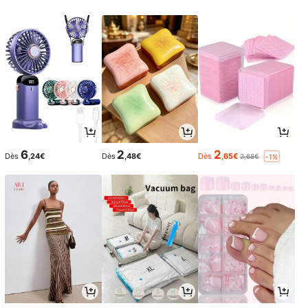
6
2
2
Dès
,24€
Dès
,48€
Dès
,65€
2,68€
-1%