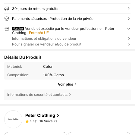
30-jours de retours gratuits
Paiements sécurisés · Protection de la vie privée
Vendu et expédié par le vendeur professionnel : Peter
Marché
Clothing
Entrepôt UE
Informations et obligations du vendeur
Pour signaler ce vendeur et/ou ce produit
Détails Du Produit
Matériel:
Coton
Composition:
100% Coton
Voir plus
Informations de sécurité et contacts
Peter Clothing
16 Suiveurs
4,47
d***g
est en train de naviguer
16 Suiveurs
4,47