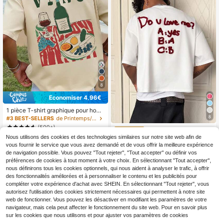
8
Économiser 4,96€
1 pièce T-shirt graphique pour hom
me, vêtements d'été décontractés p
8
#3 BEST-SELLERS
de Printemps/Été Hauts pour hommes
our vacances à la plage, T-shirt à m
(500+)
Manfinity Roghcode T-s
Entrepôt UE
anches courtes imprimé coupe amp
hirts de rue d'été vintage blanc pour
Nous utilisons des cookies et des technologies similaires sur notre site web afin de
4
le
6
Dès
,90€
-50%
9,86€
,86€
-49%
13,51€
hommes,Serviettes brodées person
vous fournir le service que vous avez demandé et de vous offrir la meilleure expérience
nalisées Est-ce que tu m'aimes? Qu
de navigation possible. Vous pouvez "Tout rejeter", "Tout accepter" ou définir vos
estion rhétorique humoristique Y2k
préférences de cookies à tout moment à votre choix. En sélectionnant "Tout accepter",
Vacances
nous définirons tous les cookies optionnels, qui nous aident à analyser le trafic, à offrir
des fonctionnalités améliorées et à personnaliser le contenu et les publicités pour
compléter votre expérience d'achat avec SHEIN. En sélectionnant "Tout rejeter", vous
autorisez l'utilisation des cookies strictement nécessaires qui permettent à notre site
web de fonctionner. Vous pouvez les désactiver en modifiant les paramètres de votre
navigateur, mais cela peut affecter le fonctionnement du site web. Pour en savoir plus
sur les cookies que nous utilisons et pour ajuster vos paramètres de cookies