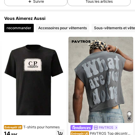
Suivre
Tous les articles
Vous Aimerez Aussi
recommander
Accessoires pour vêtements
Sous-vêtements et vêt
T-shirts pour hommes
PAVTROS
Entrepôt UE
14
PAVTROS Top décontra
Entrepôt UE
,99€