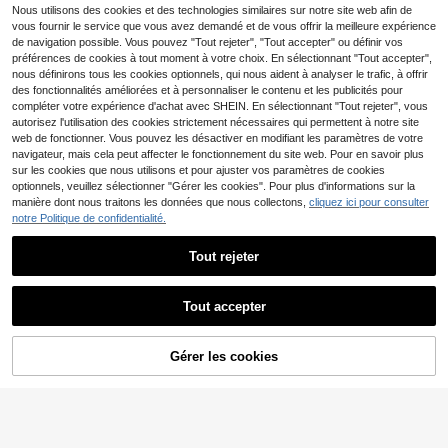
T-shirt à manches courtes imprimé
pour homme, imprimé graphique Gr
Nous utilisons des cookies et des technologies similaires sur notre site web afin de
9
5
coupe ample
Dès
,83€
Dès
,97€
affiti DR, haut streetwear décontrac
vous fournir le service que vous avez demandé et de vous offrir la meilleure expérience
té américain pour toutes les saisons
de navigation possible. Vous pouvez "Tout rejeter", "Tout accepter" ou définir vos
et les tenues quotidiennes.
préférences de cookies à tout moment à votre choix. En sélectionnant "Tout accepter",
nous définirons tous les cookies optionnels, qui nous aident à analyser le trafic, à offrir
des fonctionnalités améliorées et à personnaliser le contenu et les publicités pour
compléter votre expérience d'achat avec SHEIN. En sélectionnant "Tout rejeter", vous
autorisez l'utilisation des cookies strictement nécessaires qui permettent à notre site
web de fonctionner. Vous pouvez les désactiver en modifiant les paramètres de votre
navigateur, mais cela peut affecter le fonctionnement du site web. Pour en savoir plus
sur les cookies que nous utilisons et pour ajuster vos paramètres de cookies
optionnels, veuillez sélectionner "Gérer les cookies". Pour plus d'informations sur la
manière dont nous traitons les données que nous collectons,
cliquez ici pour consulter
notre Politique de confidentialité.
Tout rejeter
Tout accepter
8
T-shirt homme décontra
Harry Potter
Entrepôt UE
Gérer les cookies
cté, 100 % coton, imprimé recto ver
CRAQUEZ DES MAINTENANT
AJOUTER AU PANIER
5
HARRY POTTER X SHEIN T-shirt ca
Dès
,49€
-8%
5,99€
so. Col rond,manches courtes, idéal
sual à manches courtes pour homm
9
pour l'été. Ce t-shirt tendance et po
,77€
es avec imprimé lettres et baguette
lyvalent arbore un fond bleu avec l'i
magique, pour l'été
nscription << DRIFT King of