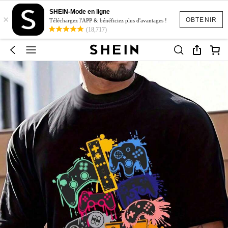
SHEIN-Mode en ligne
×
OBTENIR
Téléchargez l'APP & bénéficiez plus d'avantages !
(18,717)