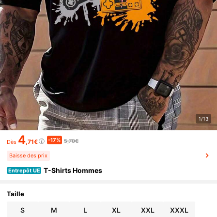
1/13
4
-17%
5,70€
,71€
Dès
Baisse des prix
T-Shirts Hommes
Entrepôt UE
Taille
S
M
L
XL
XXL
XXXL