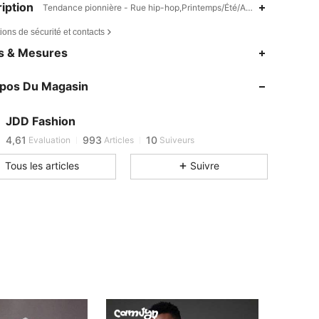
iption
Tendance pionnière - Rue hip-hop,Printemps/Été/Automne,graphique
ions de sécurité et contacts
es & Mesures
opos Du Magasin
4,61
993
10
JDD Fashion
4,61
993
10
Evaluation
Articles
Suiveurs
Tous les articles
Suivre