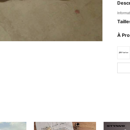
Descr
Informat
Taill
À Pr