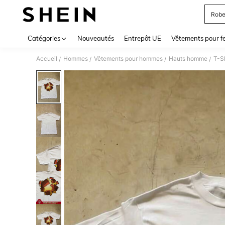
Robe
Use up 
Catégories
Nouveautés
Entrepôt UE
Vêtements pour 
Accueil
Hommes
Vêtements pour hommes
Hauts homme
T-S
/
/
/
/