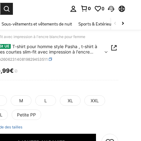
0
0
ouver. Press Enter to select.
Sous-vêtements et vêtements de nuit
Sports & Extérieur
Enfants
fit avec impression à l'encre blanche pour femme
T-shirt pour homme style Pasha , t-shirt à
ôt UE
s courtes slim-fit avec impression à l'encre
he pour femme
m260623140819829453511
4
,99€
ICE AND AVAILABILITY
M
L
XL
XXL
L
Petite PP
de des tailles