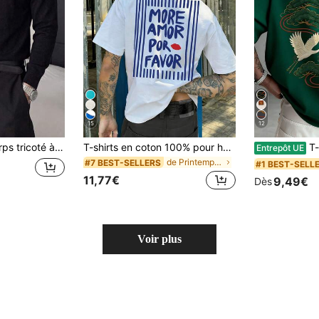
15
12
telés, manches longues, convient pour le superposage au bureau et le port quotidien
T-shirts en coton 100% pour hommes, été et automne, avec imprimés de slogans uniques, idéal pour le port quotidien, le style de rue, les vacances, les loisirs et le sport
T-shirt à man
Entrepôt UE
de Printemps/Été/Automne Hauts pour hommes
#7 BEST-SELLERS
#1 BEST-SELL
11,77€
9,49€
Dès
Voir plus