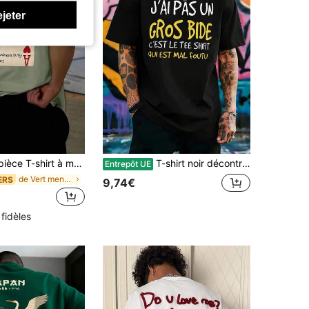
ejeter
 manches courtes ample et imprimé pour homme , Design exquis , Indispensable pour l'été , Facile à assortir, mettant votre style en valeur
T-shirt noir décontracté et amusant avec imprimé graphique, en coton doux, style hip-hop urbain, confortable, durable, imprimé accrocheur.
Entrepôt UE
de Vert menthe T-shirts pour hommes
ERS
9,74€
 fidèles