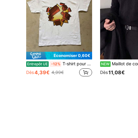
Économiser 0,60€
T-shirt pour homme style Pasha , t-shirt à manches courtes slim-fit avec impression à l'encre blanche pour femme
Maillot de corps tricoté à col rond de couleur unie pour hommes, avec poignets et ourlet cô
Entrepôt UE
-12%
NEW
4,39€
11,08€
Dès
4,99€
Dès