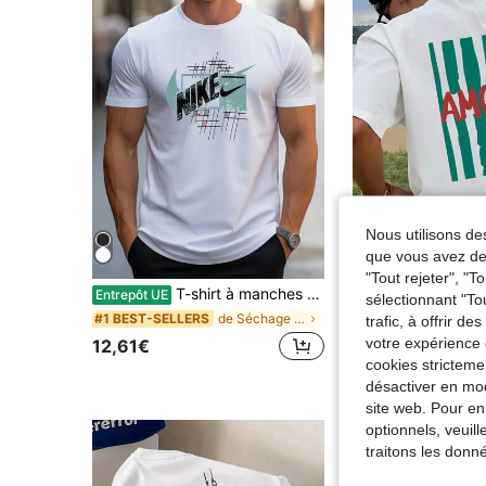
Nous utilisons des
que vous avez dem
"Tout rejeter", "
T-shirt à manches courtes en pur coton pour hommes avec imprimé graphique logo A.C. Renate 1947, décontracté, oversize, confortable pour un port quotidien
Entrepôt UE
sélectionnant "To
de Séchage rapide T-shirts pour hommes
#1 BEST-SELLERS
9,41€
trafic, à offrir d
Dès
votre expérience 
12,61€
cookies stricteme
désactiver en mod
site web. Pour en
optionnels, veuil
traitons les donn