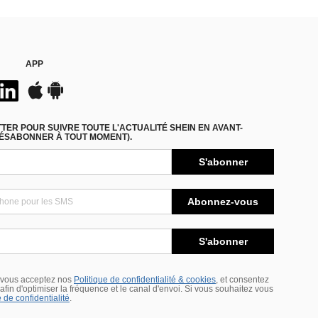
APP
ER POUR SUIVRE TOUTE L'ACTUALITÉ SHEIN EN AVANT-
DÉSABONNER À TOUT MOMENT).
S'abonner
Abonnez-vous
S'abonner
 vous acceptez nos
Politique de confidentialité & cookies
, et consentez
s afin d'optimiser la fréquence et le canal d'envoi. Si vous souhaitez vous
 de confidentialité
.