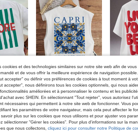
 cookies et des technologies similaires sur notre site web afin de vous 
andé et de vous offrir la meilleure expérience de navigation possibl
Tout accepter" ou définir vos préférences de cookies à tout moment à vot
1 pièce T-shirt graphique pour hommes, vacances à la plage, décontracté d'été, imprimé, coupe ample, manches courtes
Débardeur homme col rond coupe ample style imprimé décontracté à l'italienne du sud
S
Entrepôt UE
ut accepter", nous définirons tous les cookies optionnels, qui nous aide
STYNVO T-shirt à manches courtes co
Entrepôt UE
de Avant-Garde - Streetwear Hip-Hop Débardeurs pou
#1 BEST-SELLERS
es fonctionnalités améliorées et à personnaliser le contenu et les publici
12,49€
d'achat avec SHEIN. En sélectionnant "Tout rejeter", vous autorisez l'uti
8,49€
Dès
nt nécessaires qui permettent à notre site web de fonctionner. Vous po
ifiant les paramètres de votre navigateur, mais cela peut affecter le 
 savoir plus sur les cookies que nous utilisons et pour ajuster vos par
lez sélectionner "Gérer les cookies". Pour plus d'informations sur la ma
ées que nous collectons,
cliquez ici pour consulter notre Politique de con