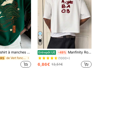
8
ches courtes Zrgoth pour hommes, décontracté, polyvalent, minimaliste, imprimé grue japonaise, streetwear
Manfinity Roghcode T-shirts de rue d'été vintage blanc pour hommes,Serviettes brodées personnalisées Est-ce que tu m'aimes? Question rhétorique humoristique Y2k Vacances
Entrepôt UE
-49%
de Vert foncé T-shirts pour hommes
ERS
(1000+)
6,86€
13,51€