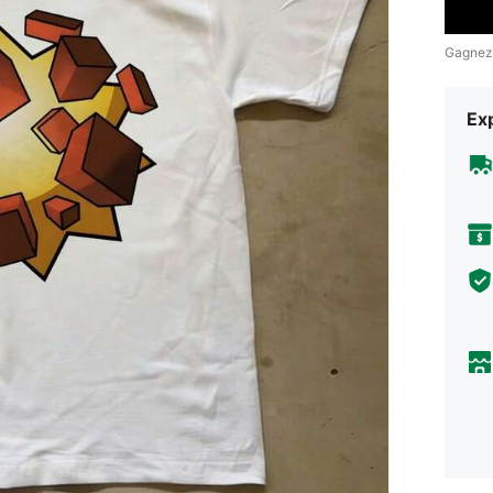
Gagnez
Exp