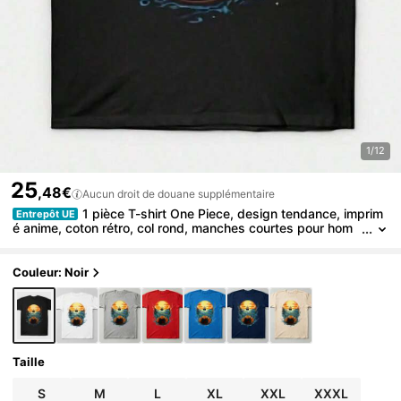
1/12
25
,48€
Aucun droit de douane supplémentaire
1 pièce T-shirt One Piece, design tendance, imprim
Entrepôt UE
é anime, coton rétro, col rond, manches courtes pour hom
me, 180g, 100% coton, tee-shirt graphique
Couleur: Noir
Taille
S
M
L
XL
XXL
XXXL