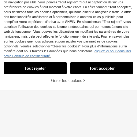
uotidien, pour les trajets domicile-tr
de navigation possible. Vous pouvez "Tout rejeter", "Tout accepter" ou définir vos
avail et autres occasions – parfait p
préférences de cookies à tout moment à votre choix. En sélectionnant "Tout accepter",
our se sentir en vacances.
nous définirons tous les cookies optionnels, qui nous aident à analyser le trafic, à offrir
des fonctionnalités améliorées et à personnaliser le contenu et les publicités pour
compléter votre expérience d'achat avec SHEIN. En sélectionnant "Tout rejeter", vous
autorisez l'utilisation des cookies strictement nécessaires qui permettent à notre site
web de fonctionner. Vous pouvez les désactiver en modifiant les paramètres de votre
navigateur, mais cela peut affecter le fonctionnement du site web. Pour en savoir plus
sur les cookies que nous utilisons et pour ajuster vos paramètres de cookies
optionnels, veuillez sélectionner "Gérer les cookies". Pour plus d'informations sur la
manière dont nous traitons les données que nous collectons,
cliquez ici pour consulter
notre Politique de confidentialité.
Tout rejeter
Tout accepter
Débardeur de sport unis
T-shirts hip-hop pour ho
Entrepôt UE
Entrepôt UE
Gérer les cookies
11
4
exe Disney officiel << Guais » Clow
mmes, T-shirt vintage Lauryn Hill to
CRAQUEZ DES MAINTENANT
AJOUTER AU PANIER
,34€
Dès
,90€
n, style vintage délavé
urnée 99, grandes tailles homme, 10
0 % coton, col rond imprimé, manch
es courtes, cadeau d'été unisexe, T
-shirt Lauryn pour la fête de l