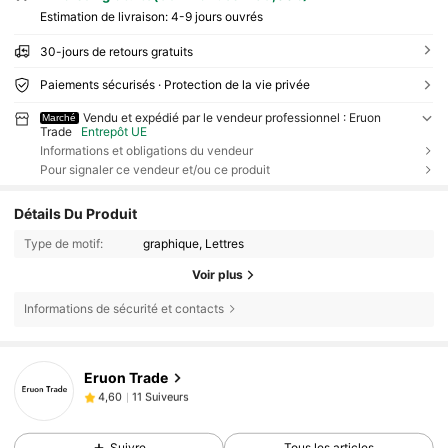
Estimation de livraison:
4-9 jours ouvrés
30-jours de retours gratuits
Paiements sécurisés · Protection de la vie privée
Vendu et expédié par le vendeur professionnel : Eruon
Marché
Trade
Entrepôt UE
Informations et obligations du vendeur
Pour signaler ce vendeur et/ou ce produit
Détails Du Produit
Type de motif:
graphique, Lettres
Voir plus
Informations de sécurité et contacts
Eruon Trade
11 Suiveurs
4,60
c***a
est en train de naviguer
11 Suiveurs
4,60
Suivre
Tous les articles