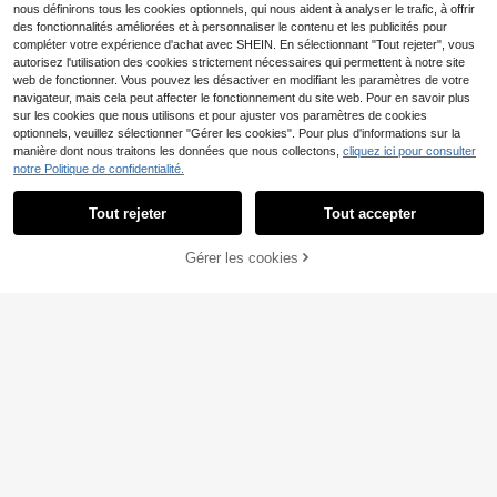
nous définirons tous les cookies optionnels, qui nous aident à analyser le trafic, à offrir
des fonctionnalités améliorées et à personnaliser le contenu et les publicités pour
compléter votre expérience d'achat avec SHEIN. En sélectionnant "Tout rejeter", vous
autorisez l'utilisation des cookies strictement nécessaires qui permettent à notre site
web de fonctionner. Vous pouvez les désactiver en modifiant les paramètres de votre
navigateur, mais cela peut affecter le fonctionnement du site web. Pour en savoir plus
sur les cookies que nous utilisons et pour ajuster vos paramètres de cookies
optionnels, veuillez sélectionner "Gérer les cookies". Pour plus d'informations sur la
manière dont nous traitons les données que nous collectons,
cliquez ici pour consulter
notre Politique de confidentialité.
1 pièce,% coton. Un-shir
Entrepôt UE
Tout rejeter
Tout accepter
t ample en coton% hec,-shirt d'éé à
4
5
Dès
,99€
-13%
6,89€
manches courtes et col rond.-shirt
GRDR
pour homme% doux et respirant, inc
Gérer les cookies
CRAQUEZ DES MAINTENANT
luant Hokkaido Big Wave HOKKAID
AJOUTER AU PANIER
GRDR Débardeur décontracté d'été
O WAVE etc.
pour hommes avec imprimé boussol
#2 BEST-SELLERS
de Gris foncé Débardeurs pour hommes
e et sommet de montagne
5
Dès
,99€