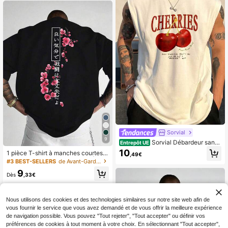
Sorvial
9
Sorvial Débardeur sans
Entrepôt UE
manches graphique vintage pour ho
10
1 pièce T-shirt à manches courtes a
,49€
mmes avec imprimé cerise et lettre,
mple et imprimé pour hommes | Des
#3 BEST-SELLERS
de Avant-Garde - Streetwear Hip-Hop T-shirts pour
pour les vacances, les raves, les fêt
ign exquis | Indispensable pour l'été
es
9
| Facile à assortir, mettez votre styl
Dès
,33€
e en valeur
Nous utilisons des cookies et des technologies similaires sur notre site web afin de
vous fournir le service que vous avez demandé et de vous offrir la meilleure expérience
de navigation possible. Vous pouvez "Tout rejeter", "Tout accepter" ou définir vos
préférences de cookies à tout moment à votre choix. En sélectionnant "Tout accepter",