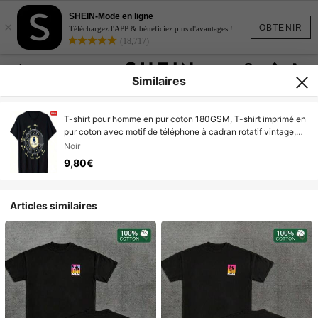
SHEIN-Mode en ligne
×
OBTENIR
Téléchargez l'APP & bénéficiez plus d'avantages !
(18,717)
Similaires
T-shirt pour homme en pur coton 180GSM, T-shirt imprimé en
pur coton avec motif de téléphone à cadran rotatif vintage,
confection tricotée, doux, respirant, durable, rétro,
Noir
personnalisé, facile à nettoyer.
9,80€
Articles similaires