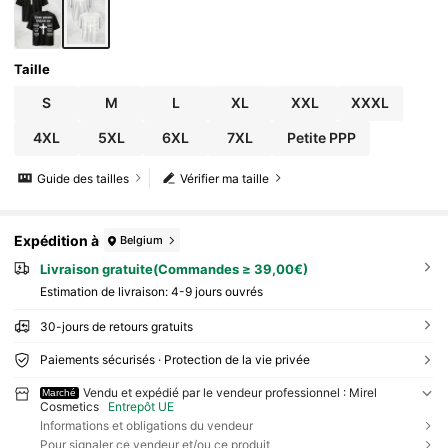
Taille
S
M
L
XL
XXL
XXXL
4XL
5XL
6XL
7XL
Petite PPP
Guide des tailles
Vérifier ma taille
Expédition à
Belgium
Livraison gratuite(Commandes ≥ 39,00€)
Estimation de livraison:
4-9 jours ouvrés
30-jours de retours gratuits
Paiements sécurisés · Protection de la vie privée
Vendu et expédié par le vendeur professionnel : Mirel
Marché
Cosmetics
Entrepôt UE
Informations et obligations du vendeur
Pour signaler ce vendeur et/ou ce produit