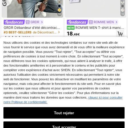
14
12
GRDR
ROMWE MEN
GRDR Débardeur d'été décontracté
ROMWE MEN T-shirt à manch
NEW
col rond pour hommes
es longues en tissu gaufre avec mot
#3 BEST-SELLERS
de Décontracté - Basique Débardeurs pour hommes
18
,49€
if imprimé et décoration de rivets po
(1000+)
ur hommes, style vintage de rue
Nous utilisons des cookies et des technologies similaires sur notre site web afin de
5
Dès
,99€
vous fournir le service que vous avez demandé et de vous offrir la meilleure expérience
de navigation possible. Vous pouvez "Tout rejeter", "Tout accepter" ou définir vos
préférences de cookies à tout moment à votre choix. En sélectionnant "Tout accepter",
nous définirons tous les cookies optionnels, qui nous aident à analyser le trafic, à offrir
des fonctionnalités améliorées et à personnaliser le contenu et les publicités pour
compléter votre expérience d'achat avec SHEIN. En sélectionnant "Tout rejeter", vous
autorisez l'utilisation des cookies strictement nécessaires qui permettent à notre site
web de fonctionner. Vous pouvez les désactiver en modifiant les paramètres de votre
navigateur, mais cela peut affecter le fonctionnement du site web. Pour en savoir plus
sur les cookies que nous utilisons et pour ajuster vos paramètres de cookies
optionnels, veuillez sélectionner "Gérer les cookies". Pour plus d'informations sur la
manière dont nous traitons les données que nous collectons,
cliquez ici pour consulter
notre Politique de confidentialité.
Tout rejeter
Tout accepter
T-shirts gothiques à imp
Entrepôt UE