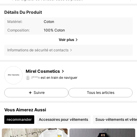
Détails Du Produit
Matériel:
Coton
Composition:
100% Coton
Voir plus
Informations de sécurité et contacts
Mirel Cosmetics
125 Suiveurs
4,59
I***n
est en train de naviguer
125 Suiveurs
4,59
125 Suiveurs
Suivre
Tous les articles
4,59
Vous Aimerez Aussi
recommander
Accessoires pour vêtements
Sous-vêtements et vêt