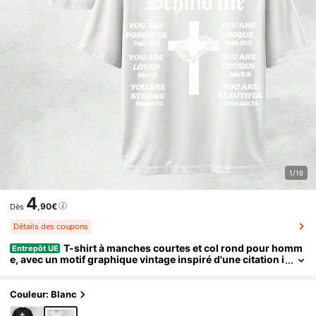
1/16
4
,90€
Dès
Détails des coupons
T-shirt à manches courtes et col rond pour homm
Entrepôt UE
e, avec un motif graphique vintage inspiré d'une citation i
nspirante de la Bible chrétienne : "Cher, personne derrièr
e moi." Coton doux, idéal comme
Couleur: Blanc