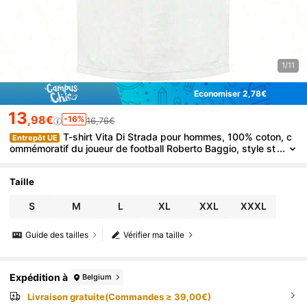
1/11
Économiser 2,78€
13
,98€
-16%
16,76€
T-shirt Vita Di Strada pour hommes, 100% coton, c
Entrepôt UE
ommémoratif du joueur de football Roberto Baggio, style st
reetwear vintage d'été, unisexe, manches courtes, col ron
d.
Taille
S
M
L
XL
XXL
XXXL
Guide des tailles
Vérifier ma taille
Expédition à
Belgium
Livraison gratuite(Commandes ≥ 39,00€)