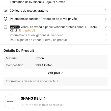
Estimation de livraison:
4-9 jours ouvrés
30-jours de retours gratuits
Paiements sécurisés · Protection de la vie privée
Vendu et expédié par le vendeur professionnel : SHANG
Marché
KE LI
Entrepôt UE
Informations et obligations du vendeur
Pour signaler ce vendeur et/ou ce produit
Détails Du Produit
Matériel:
Coton
Composition:
100% Coton
Voir plus
Informations de sécurité et contacts
SHANG KE LI
31 Suiveurs
4,48
z***n
est en train de naviguer
31 Suiveurs
4,48