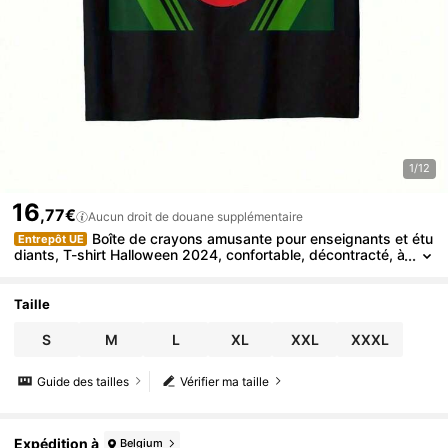
1/12
16
,77€
Aucun droit de douane supplémentaire
Boîte de crayons amusante pour enseignants et étu
Entrepôt UE
diants, T-shirt Halloween 2024, confortable, décontracté, à
manches courtes, pour usage quotidien, toutes saisons, no
ir, pour hommes, 220g
Taille
S
M
L
XL
XXL
XXXL
Guide des tailles
Vérifier ma taille
Expédition à
Belgium