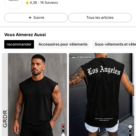
j***n
est en train de naviguer
19 Suiveurs
4,38
Suivre
Tous les articles
Vous Aimerez Aussi
recommander
Accessoires pour vêtements
Sous-vêtements et vêt