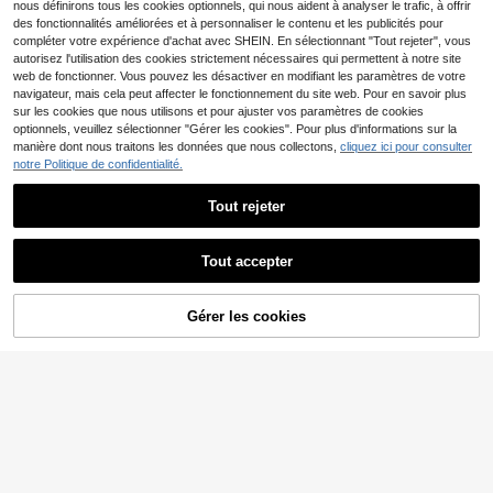
nous définirons tous les cookies optionnels, qui nous aident à analyser le trafic, à offrir
des fonctionnalités améliorées et à personnaliser le contenu et les publicités pour
compléter votre expérience d'achat avec SHEIN. En sélectionnant "Tout rejeter", vous
autorisez l'utilisation des cookies strictement nécessaires qui permettent à notre site
web de fonctionner. Vous pouvez les désactiver en modifiant les paramètres de votre
navigateur, mais cela peut affecter le fonctionnement du site web. Pour en savoir plus
sur les cookies que nous utilisons et pour ajuster vos paramètres de cookies
optionnels, veuillez sélectionner "Gérer les cookies". Pour plus d'informations sur la
manière dont nous traitons les données que nous collectons,
cliquez ici pour consulter
notre Politique de confidentialité.
Tout rejeter
7
Tout accepter
16
HUEFORM
Cadeau pour la Fête des Pères T-sh
HUEFORM 3 pièces Déb
Entrepôt UE
Gérer les cookies
irt à manches courtes imprimé simpl
CRAQUEZ DES MAINTENANT
AJOUTER AU PANIER
#1 BEST-SELLERS
de Broderie T-shirts pour hommes
ardeur athlétique sans manches uni
#1 BEST-SELLERS
de Multicolore Débardeurs pour hommes
e, décontracté et polyvalent pour le
colore pour hommes, pour la gym, 3
9
16
Dès
,42€
quotidien et les trajets, printemps/ét
Dès
,99€
paquets de débardeurs pour mari, d
é, cadeau pour lui
ébardeurs pour hommes, vacances