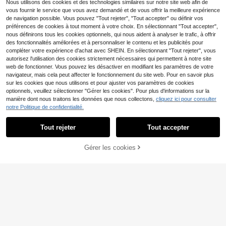
Nous utilisons des cookies et des technologies similaires sur notre site web afin de
vous fournir le service que vous avez demandé et de vous offrir la meilleure expérience
de navigation possible. Vous pouvez "Tout rejeter", "Tout accepter" ou définir vos
GRDR
T-shirt Monaco "La Vit
Entrepôt UE
préférences de cookies à tout moment à votre choix. En sélectionnant "Tout accepter",
GRDR 2 pièces/Set T-shirts à col ra
a" - Impression de luxe de la Rivier
5
nous définirons tous les cookies optionnels, qui nous aident à analyser le trafic, à offrir
Dès
,99€
s du cou à manches courtes de cou
a italienne, Top d'été respirant de st
#2 BEST-SELLERS
de Ensemble 2 pièces T-shirts pour hommes
des fonctionnalités améliorées et à personnaliser le contenu et les publicités pour
leur unie, style décontracté et sport
yle streetwear pour les jeunes
9
compléter votre expérience d'achat avec SHEIN. En sélectionnant "Tout rejeter", vous
if pour hommes
Dès
,99€
autorisez l'utilisation des cookies strictement nécessaires qui permettent à notre site
web de fonctionner. Vous pouvez les désactiver en modifiant les paramètres de votre
navigateur, mais cela peut affecter le fonctionnement du site web. Pour en savoir plus
sur les cookies que nous utilisons et pour ajuster vos paramètres de cookies
6
optionnels, veuillez sélectionner "Gérer les cookies". Pour plus d'informations sur la
manière dont nous traitons les données que nous collectons,
cliquez ici pour consulter
1 pièce Débardeur col ro
Entrepôt UE
notre Politique de confidentialité.
nd à imprimé blocs de couleurs d'ar
Afficher les articles similaires en stock
#2 BEST-SELLERS
de Bleu marine Débardeurs pour hommes
Voir tout
bre de noix de coco, style décontra
8
cté pour homme en été
Dès
,37€
Tout rejeter
Tout accepter
Désolés, ce produit est épuisé.
10
1 pièce T-shirt graphiqu
Entrepôt UE
Gérer les cookies
EN RUPTURE DE STOCK
e pour hommes, vacances à la plag
(500+)
e, décontracté d'été, T-shirt imprim
9
é coupe ample à manches courtes
Dès
,83€
15
Aesthetic Post
8
Aesthetic Post T-shirt à
Entrepôt UE
GRDR
manches courtes d'été pour homm
#4 BEST-SELLERS
de Multicolore T-shirts pour hommes
es, style décontracté mode rue, imp
T-shirt homme GRDR à couleur uni