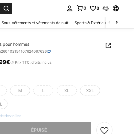
0
0
ouver. Press Enter to select.
Sous-vêtements et vêtements de nuit
Sports & Extérieur
Enfants
ts pour hommes
m260402154107624097636
,99€
ICE AND AVAILABILITY
Prix TTC, droits inclus
M
L
XL
XXL
L
de des tailles
 ce produit est épuisé.
ÉPUISÉ