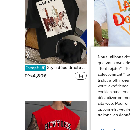
Nous utilisons des
que vous avez dem
Style décontracté pour hommes - T-shirt à motif marocain - Impression tendance double face, Léger et élastique, Coupe régulière, Très adapté pour une tenue décontractée, Article essentiel.
T-shirt La Dolce V
Entrepôt UE
Entrepôt UE
-6%
"Tout rejeter", "
sélectionnant "To
#1 BEST-SELLERS
4,80€
Dès
trafic, à offrir d
5,48€
Dès
5,84€
votre expérience 
cookies stricteme
désactiver en mod
site web. Pour en
optionnels, veuil
traitons les donn