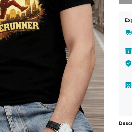
Exp
Descr