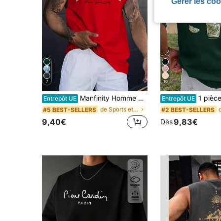
Gérer les coo
7
10
Manfinity Homme Débardeur homme à col rond avec imprimé lettre et larges bretelles, sans manches, graphique vintage pour sortir, mari, vacances
1 pièce T-shirt graphique pour hommes, vêtements d
Entrepôt UE
Entrepôt UE
de Sports et plein air - Athleisure Hauts pour hom
#5 BEST-SELLERS
#2 BEST-SELLERS
9,40€
9,83€
Dès