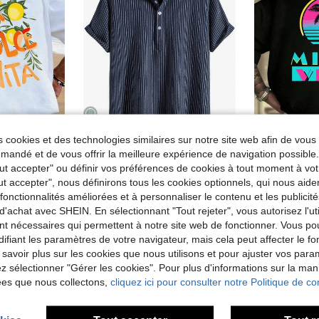
 cookies et des technologies similaires sur notre site web afin de vous 
4
andé et de vous offrir la meilleure expérience de navigation possibl
ita avec motif citron italien, t-shirt décontracté pour hommes, ample et confortable, style rétro de villégiature d'Europe du Sud, t
Manfinity Homme Homme Chemise à rayures à bouton asymétrique
T-shirt Miami
Entrepôt UE
Entrepôt UE
Tout accepter" ou définir vos préférences de cookies à tout moment à vot
ut accepter", nous définirons tous les cookies optionnels, qui nous aide
de Tous T-shirts pour hommes
#1 BEST-SELL
(1000+)
es fonctionnalités améliorées et à personnaliser le contenu et les publici
13,99€
8,57€
d'achat avec SHEIN. En sélectionnant "Tout rejeter", vous autorisez l'uti
nt nécessaires qui permettent à notre site web de fonctionner. Vous po
ifiant les paramètres de votre navigateur, mais cela peut affecter le 
 savoir plus sur les cookies que nous utilisons et pour ajuster vos par
lez sélectionner "Gérer les cookies". Pour plus d'informations sur la ma
ées que nous collectons,
cliquez ici pour consulter notre Politique de con