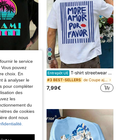
fournir le service
4
e. Vous pouvez
 Vice Palm Tree, imprimé recto verso pour homme, col rond décontracté et , pur coton 220 g/m² (1 pièce)
T-shirt streetwear unisexe oversize avec motif slogan d'amour en espagnol, imprégné d'une atmosphère romantique latine chaleureuse et minimaliste.
Entrepôt UE
re choix. En
nt à analyser le
de Salle de sport et fitness T-shirts pour hommes
de Coupe ajustée T-shirts pour hommes
ERS
#3 BEST-SELLERS
tés pour compléter
7,99€
lisation des
uvez les
fonctionnement du
amètres de cookies
nière dont nous
fidentialité.