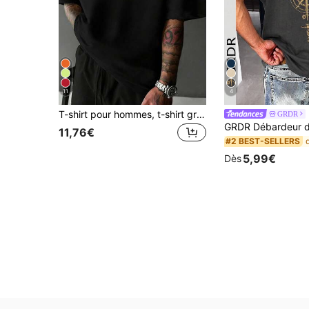
11
4
T-shirt pour hommes, t-shirt graphique de style minimaliste français, nouvelle collection printemps/été de vêtements de sport pour hommes, top décontracté et à la mode, doux et respirant, noir, à manches courtes pour hommes
GRDR
11,76€
#2 BEST-SELLERS
5,99€
Dès