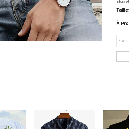
Informat
Taill
À Pr