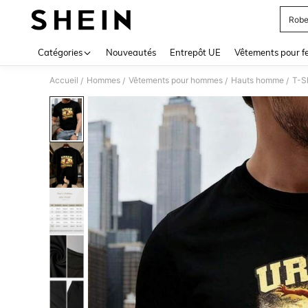
Robe
Use up 
Catégories
Nouveautés
Entrepôt UE
Vêtements pour 
Accueil
Hommes
Vêtements pour hommes
Hauts homme
T-S
/
/
/
/