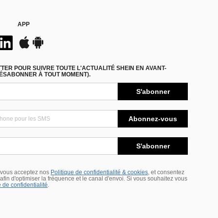
APP
ER POUR SUIVRE TOUTE L'ACTUALITÉ SHEIN EN AVANT-
DÉSABONNER À TOUT MOMENT).
S'abonner
Abonnez-vous
S'abonner
 vous acceptez nos
Politique de confidentialité & cookies
, et consentez
s afin d'optimiser la fréquence et le canal d'envoi. Si vous souhaitez vous
 de confidentialité
.