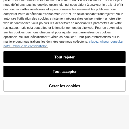
préférences de cookies à tout moment à votre choix. En sélectionnant "Tout accepter",
nous définirons tous les cookies optionnels, qui nous aident à analyser le trafic, à offrir
des fonctionnalités améliorées et à personnaliser le contenu et les publicités pour
compléter votre expérience d'achat avec SHEIN. En sélectionnant "Tout rejeter", vous
autorisez l'utilisation des cookies strictement nécessaires qui permettent à notre site
web de fonctionner. Vous pouvez les désactiver en modifiant les paramètres de votre
10
10
navigateur, mais cela peut affecter le fonctionnement du site web. Pour en savoir plus
sur les cookies que nous utilisons et pour ajuster vos paramètres de cookies
1 pièce T-shirt graphique pour hom
Fenqiro
optionnels, veuillez sélectionner "Gérer les cookies". Pour plus d'informations sur la
me, vêtements d'été décontractés
#2 BEST-SELLERS
de Avant-Garde - Streetwear Hip-Hop T-shirts pour
Fenqiro T-shirt décontra
Entrepôt UE
manière dont nous traitons les données que nous collectons,
cliquez ici pour consulter
pour vacances à la plage, T-shirt à
(500+)
cté à col rond et manches courtes
#1 BEST-SELLERS
de Vert menthe T-shirts pour hommes
manches courtes imprimé coupe a
notre Politique de confidentialité.
pour hommes, imprimé, polyvalent
9
mple
11
Dès
,83€
pour l'été
,38€
Tout rejeter
Afficher les articles similaires en stock
Voir tout
10
Tout accepter
Désolés, ce produit est épuisé.
9
T-shirt à manches courtes Zrgoth p
our hommes, imprimé slogan anglai
9
ROMWE MEN
Dès
,99€
s << TOKYO » avec élément Tokyo,
Gérer les cookies
EN RUPTURE DE STOCK
respirant et polyvalent
ROMWE MEN Street Life
Entrepôt UE
2026 Nouveau T-shirt col rond sans
11
,89€
manches de style décontracté et à l
a mode Y2K pour le printemps/été,
débardeur assorti unisexe pour cou
ple
5
T-shirt unisexe avec mo
Entrepôt UE
tif coucher de soleil marocain – T-s