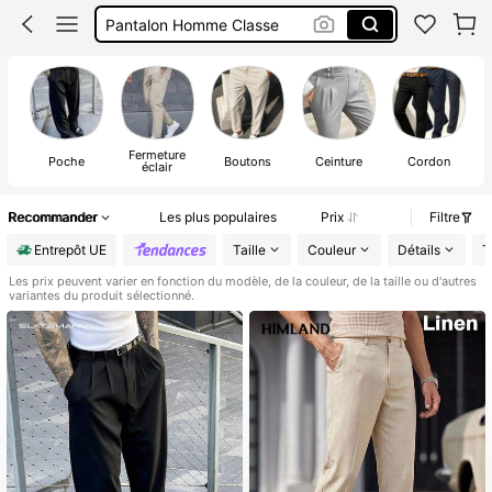
Pantalon Homme Classe
Pantalon Noir Homme
Pantalon Homme
Fermeture
Poche
Boutons
Ceinture
Cordon
éclair
Recommander
Les plus populaires
Prix
Filtre
Entrepôt UE
Taille
Couleur
Détails
T
Les prix peuvent varier en fonction du modèle, de la couleur, de la taille ou d'autres
variantes du produit sélectionné.