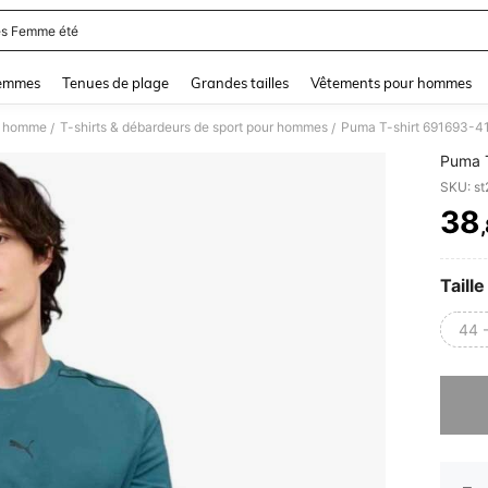
s Femme été
and down arrow keys to navigate search Dernière recherche and Rechercher et Tr
femmes
Tenues de plage
Grandes tailles
Vêtements pour hommes
t homme
T-shirts & débardeurs de sport pour hommes
Puma T-shirt 691693-4
/
/
Puma T
SKU: s
38
PR
Taille
44 
Désolés,