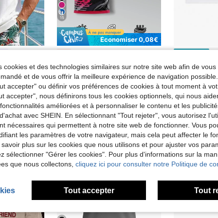
15
Économiser 0,08€
KOVSEE Sweat-shirt-shirt culturel thème JUL, Top de culture de fan séchage rapide , convient pour les sports, les activités de groupe et les tenues décontractées d'été noires
T-shirt graphiqu
ow
-1%
Entrepôt UE
T-shirt homme, débardeur col rond décontracté pour l'été, polyvalent, coupe slim, rafraîchissant et énergique, convient comme cadeau pour le mari ou le petit ami sportif
(1000+)
12,33€
 cookies et des technologies similaires sur notre site web afin de vous 
de Hauts de sport pour hommes
7,85€
Dès
7,93€
andé et de vous offrir la meilleure expérience de navigation possibl
Tout accepter" ou définir vos préférences de cookies à tout moment à vot
ut accepter", nous définirons tous les cookies optionnels, qui nous aide
es fonctionnalités améliorées et à personnaliser le contenu et les publici
d'achat avec SHEIN. En sélectionnant "Tout rejeter", vous autorisez l'uti
nt nécessaires qui permettent à notre site web de fonctionner. Vous po
ifiant les paramètres de votre navigateur, mais cela peut affecter le 
 savoir plus sur les cookies que nous utilisons et pour ajuster vos par
lez sélectionner "Gérer les cookies". Pour plus d'informations sur la ma
ées que nous collectons,
cliquez ici pour consulter notre Politique de con
kies
Tout accepter
Tout r