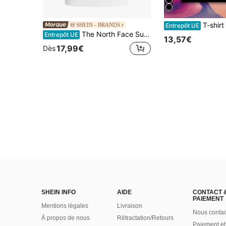
T-shirt Le Monde Chico PNL Album Imprimé Gr
SHEIN - BRANDS
Entrepôt UE
The North Face Sunriser Short-Sleeve Men's Sports Tees & Tanks Quick-Dry Skin-Friendly Stretchy Outdoor Training Vacation NF0A87NG-FN4
Entrepôt UE
13,57€
17,99€
Dès
SHEIN INFO
AIDE
CONTACT 
PAIEMENT
Mentions légales
Livraison
Nous contac
À propos de nous
Rétractation/Retours
Paiement et