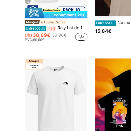
18
Économiser 1,29€
Ne me parle pas, j'ai une c
Original Store
Entrepôt UE
Roly Lot de 10 t-shirts à manches courtes (expédition sous 48 h) – Tailles et couleurs variées – 100 % coton, col rond double, coutures renforcées, maille tubulaire – T-shirt basique, unisexe, à petit prix. T-shirts en coton, unis, pour tous les jours.
Entrepôt UE
-3%
15,84€
38,69€
Dès
39,98€
PVC:
69,99€