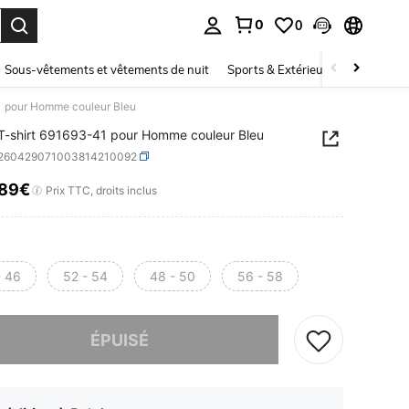
0
0
ouver. Press Enter to select.
Sous-vêtements et vêtements de nuit
Sports & Extérieur
Enfants
1 pour Homme couleur Bleu
-shirt 691693-41 pour Homme couleur Bleu
t260429071003814210092
,89€
ICE AND AVAILABILITY
Prix TTC, droits inclus
- 46
52 - 54
48 - 50
56 - 58
 ce produit est épuisé.
ÉPUISÉ