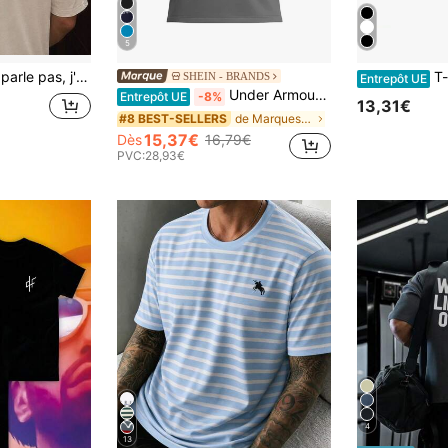
5
opine folle, T-shirt drôle pour couple amoureux
T-shirt unisexe 
SHEIN - BRANDS
Entrepôt UE
Under Armour TECH Men's Sports Tees & Tanks Easy To Match Moisture-Wicking Breathable Home Travel Daily Grey 1382915-028
Entrepôt UE
-8%
13,31€
de Marques de T-shirts et débardeurs de sport pour
#8 BEST-SELLERS
15,37€
Dès
16,79€
PVC:
28,93€
4
13