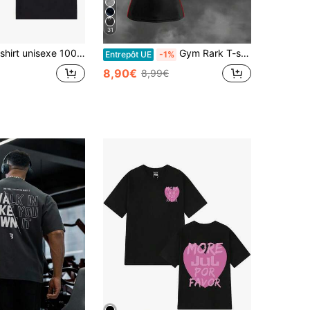
31
100% coton Arirang Album World Tour, groupe de , nouvelle collection été 2026, pour hommes et femmes, style oversize, mode Hallyu.
Gym Rark T-shirt de sport à manches raglan col rond imprimé araignée pour hommes, matériau stretch 4 sens respirant et léger, design sans couture ajusté pour l'entraînement, compression pour la performance, pour la salle de gym
Entrepôt UE
-1%
8,90€
8,99€