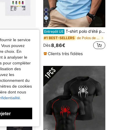
6
e imprimé album Certified Lover Boy du rappeur Drake, t-shirt de mode hip-hop unisexe, t-shirt oversize 100% coton pour hommes
T-shirt polo d'été pour hommes, séchage rapide, style business, fin, manches courtes, décontracté, élastique, couleur unie, top de sport
Entrepôt UE
de Polos de sport pour hommes
#1 BEST-SELLERS
fournir le service
8,86€
Dès
e. Vous pouvez
re choix. En
Clients très fidèles
nt à analyser le
tés pour compléter
lisation des
uvez les
fonctionnement du
amètres de cookies
nière dont nous
fidentialité.
ejeter