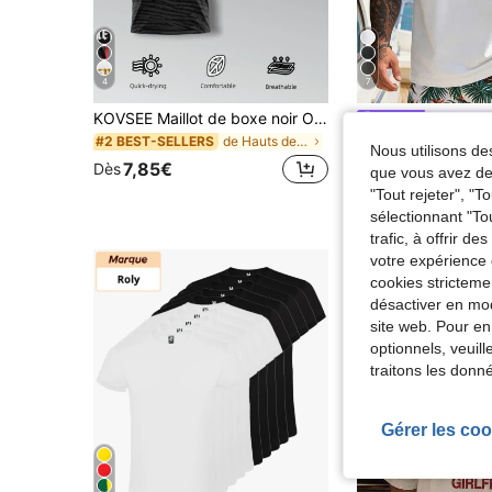
4
7
KOVSEE Maillot de boxe noir OMERTA pour hommes - Tissu respirant et séchage rapide, taille 47. Édition fan, Top d'entraînement convenant pour le football, le fitness et le port décontracté. Sport d'été
Daily sh
de Hauts de sport pour hommes
#2 BEST-SELLERS
Nous utilisons des
#3 BEST-SELLERS
7,85€
Dès
que vous avez dem
7,10€
Dès
"Tout rejeter", "
sélectionnant "To
trafic, à offrir d
votre expérience 
cookies stricteme
désactiver en mod
site web. Pour en
optionnels, veuil
traitons les donn
Gérer les coo