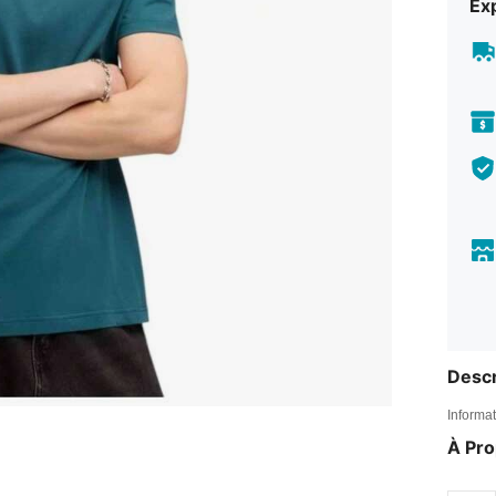
Exp
Descr
Informat
À Pr