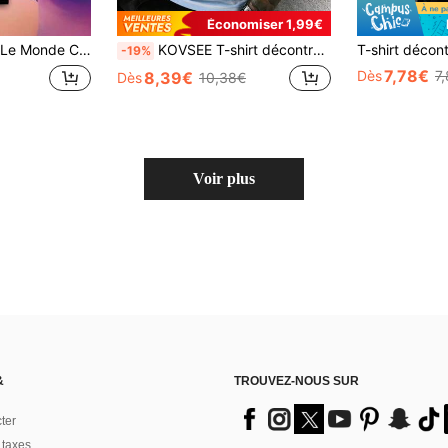
Économiser 1,99€
aphique T-shirt Homme Femme Hip Hop Mode Manches Courtes T-shirt Streetwear
KOVSEE T-shirt décontracté à manches courtes en tissu doux pour hommes, imprimé lettres, col ras-du-cou, top de sport
-19%
7,78€
Dès
7
8,39€
Dès
10,38€
Voir plus
&
TROUVEZ-NOUS SUR
ter
 taxes