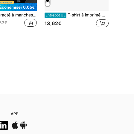
Économiser 0,05€
T-shirt décontracté à manches courtes pour hommes, col rond imprimé pour sport d'été
T-shirt à imprimé mode du rappeur Jul pour hommes et femmes, T-shirt esthétique, été, manches courtes, 100% coton, coupe ample et décontractée
Entrepôt UE
,83€
13,62€
APP