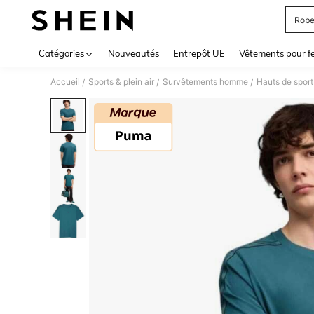
Robe
Use up 
Catégories
Nouveautés
Entrepôt UE
Vêtements pour 
Accueil
Sports & plein air
Survêtements homme
Hauts de spor
/
/
/