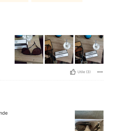
Utile (3)
ande