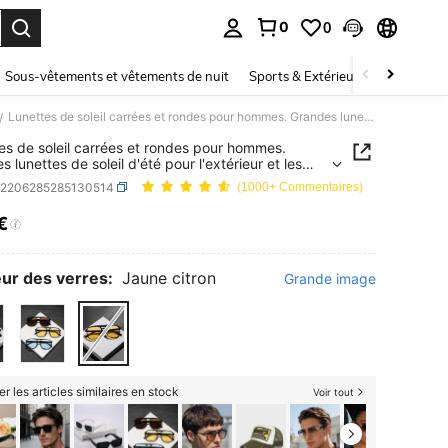
0
0
ouver. Press Enter to select.
Sous-vêtements et vêtements de nuit
Sports & Extérieur
Enfants
Lunettes de soleil carrées et rondes pour hommes. Grandes lunettes de soleil d'été pour l'extérieur et les voyages décontractés, l'école, la plage. Accessoires de lunettes de soleil pour l'été, les vacances à la plage, l'extérieur, les voyages
/
es de soleil carrées et rondes pour hommes.
 lunettes de soleil d'été pour l'extérieur et les
s décontractés, l'école, la plage. Accessoires de
c2206285285130514
(1000+ Commentaires)
s de soleil pour l'été, les vacances à la plage,
ieur, les voyages
€
ICE AND AVAILABILITY
ur des verres:
Jaune citron
Grande image
er les articles similaires en stock
Voir tout