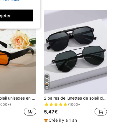
ejeter
4
Lunettes de soleil unisexes en plastique avec cadre rectangulaire vintage, décoration classique à la mode pour les vacances à la plage, à l'extérieur et en voyage. Lunettes de soleil avec protection UV. Accessoires de plage, lunettes de soleil, lunettes de soleil, lunettes de soleil pour la Saint-Valentin, la Saint-Valentin, l'été, les vacances à la plage, l'extérieur, les voyages
2 paires de lunettes de soleil classiques à monture en plastique pour hommes, style aviateur. Intemporel, protection UV, convient pour les vacances tropicales à la plage, la conduite, le camping. Design bohème élégant, idéal pour les vacances d'été à la plage, les activités de plein air et les voyages.
1000+)
(1000+)
5,47€
Créé il y a 1 an