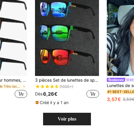
Lunettes mode pour hommes, verres haute définition fantaisie, monture carrée vintage, multicolore , convient pour le port quotidien, le shopping de rue, la photo. Disponible à l'unité ou en plusieurs pièces. Excellent cadeau pour les vacances
3 pièces Set de lunettes de sport à la mode, lunettes carrées rétro pour la conduite, la pêche avec des verres miroirs bleu givré pour l'été, la plage, les vacances, l'extérieur, les voyages
R
de Très racheté Lunettes et accessoires pour homme
(1000+)
#1 BEST-SELL
6,26€
Dès
3,57€
3,59
Créé il y a 1 an
Voir plus