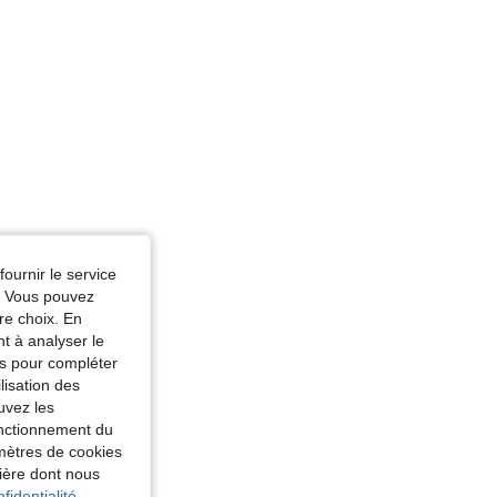
fournir le service
e. Vous pouvez
re choix. En
nt à analyser le
tés pour compléter
lisation des
uvez les
fonctionnement du
amètres de cookies
nière dont nous
fidentialité.