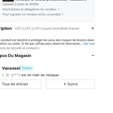
Expédié à partir de SHEIN
Informations et obligations du vendeur
Pour signaler ce vendeur et/ou ce produit
iption
CAT.3,CAT.2,CAT.1,Jaune citron,Boîte d'avion
e produit est destiné à protéger les yeux des risques de lésions dues
sition au soleil. 2) Ne pas utiliser pour observer directement le soleil.
...
Voir tout
4,88
67
10K
s utiliser pour se protéger des sources de lumière artificielle. 4) Ne
ions de sécurité et contacts
liser comme protection oculaire contre les chocs mécaniques.
4,88
67
10K
opos Du Magasin
4,88
67
10K
4,88
67
10K
Vaneasel
Vendeur
g***2
est en train de naviguer
4,88
67
10K
Evaluation
Articles
Suiveurs
4,88
67
10K
Tous les articles
Suivre
4,88
67
10K
4,88
67
10K
4,88
67
10K
4,88
67
10K