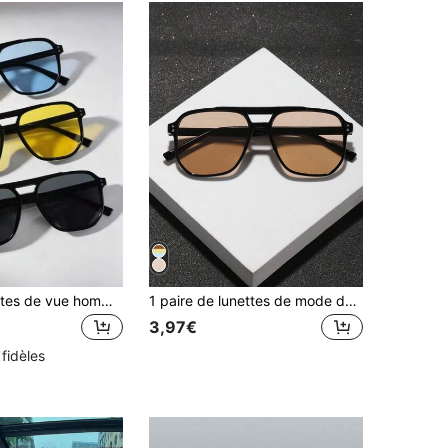
Lot de 3 lunettes de vue homme multicolores, style rétro classique, à la mode été, vacances décontractées
1 paire de lunettes de mode décoratives en acrylique surdimensionnées pour hommes, idéales pour l'été, la plage, les vacances, les sorties en extérieur et les voyages
3,97€
 fidèles