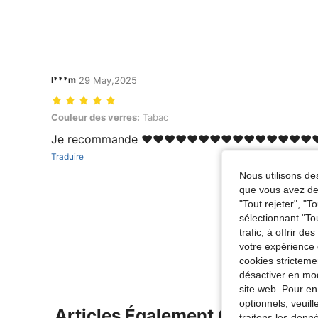
I***m
29 May,2025
Couleur des verres: Tabac
Couleur des verres:
Tabac
Je recommande ❤️❤️❤️❤️❤️❤️❤️❤️❤️❤️❤️❤️❤️❤️❤️❤
Traduire
Nous utilisons des
que vous avez dem
"Tout rejeter", "
sélectionnant "To
Voir Plus D
trafic, à offrir d
votre expérience 
cookies stricteme
désactiver en mod
site web. Pour en
optionnels, veuil
Articles Également Consultés
traitons les donn