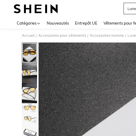
Lune
Use up 
Catégories
Nouveautés
Entrepôt UE
Vêtements pour 
Accueil
Accessoires pour vêtements
Accessoires homme
Lune
/
/
/