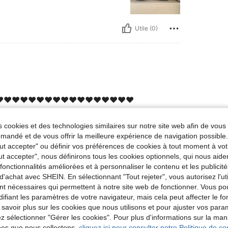
Utile (0)
️❤️❤️❤️❤️❤️❤️❤️❤️❤️❤️❤️❤️❤️❤️❤️❤️
 cookies et des technologies similaires sur notre site web afin de vous 
andé et de vous offrir la meilleure expérience de navigation possibl
Utile (5)
Tout accepter" ou définir vos préférences de cookies à tout moment à vot
ut accepter", nous définirons tous les cookies optionnels, qui nous aide
'avis
es fonctionnalités améliorées et à personnaliser le contenu et les publici
d'achat avec SHEIN. En sélectionnant "Tout rejeter", vous autorisez l'uti
nt nécessaires qui permettent à notre site web de fonctionner. Vous po
ifiant les paramètres de votre navigateur, mais cela peut affecter le 
 savoir plus sur les cookies que nous utilisons et pour ajuster vos par
lez sélectionner "Gérer les cookies". Pour plus d'informations sur la ma
ées que nous collectons,
cliquez ici pour consulter notre Politique de con