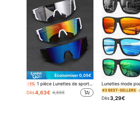
Économiser 0,05€
1 pièce Lunettes de sport unisexes pour le cyclisme avec verres dégradés mercure, convenant pour le vélo, la randonnée, la course à pied pour les vacances à la plage, en extérieur et les voyages
-1%
#3 BEST-SELLERS
4,63€
Dès
4,68€
3,29€
Dès