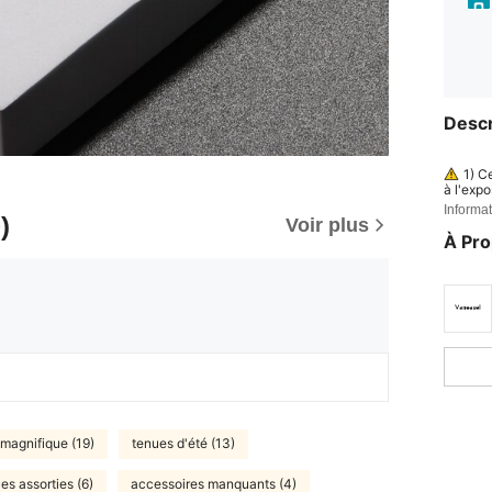
Descr
1) C
à l'expo
3) Ne pa
Informat
)
pas uti
Voir plus
À Pr
magnifique (19)
tenues d'été (13)
es assorties (6)
accessoires manquants (4)