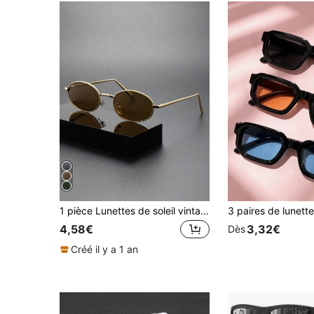
1 pièce Lunettes de soleil vintage ovales pour hommes, style Y2K avec protection UV pour l'été, la plage, les voyages et les fêtes. Cadeau idéal et port quotidien
4,58€
3,32€
Dès
Créé il y a 1 an