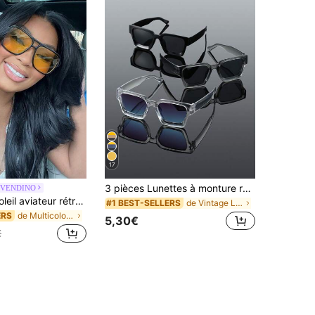
17
3 pièces Lunettes à monture rectangulaire en plastique pour hommes, style de rue classique épais et élégant, design minimaliste moderne, accessoire de mode polyvalent convenant à la photographie de rue, aux festivals de musique, à la pêche, à la conduite, aux activités de plein air, s'adaptant à tous les types de visage
EVENDINO
Lunettes de soleil aviateur rétro surdimensionnées pour hommes et femmes, lunettes décontractées pour les voyages et la conduite
de Vintage Lunettes et accessoires pour hommes
#1 BEST-SELLERS
de Multicolore Lunettes de soleil pour femmes
ERS
5,30€
€