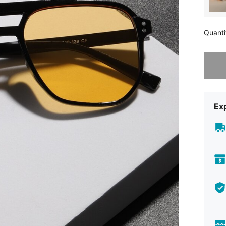
Quanti
Désolés,
Exp