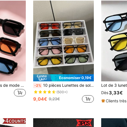
Économiser 0,19€
3 paires de lunettes de mode vintage carrées pour femmes & hommes, monture petite, adaptées au style de rue, aux voyages, à la plage, à la conduite, aux sorties en ville, aux vacances
10 pièces Lunettes de soleil style aviateur élégantes, lunettes de loisirs de plein air pour hommes, pour Halloween, l'été, la plage, les vacances, l'extérieur, les voyages
-2%
3,33€
(500+)
Dès
9,04€
9,23€
Clients très