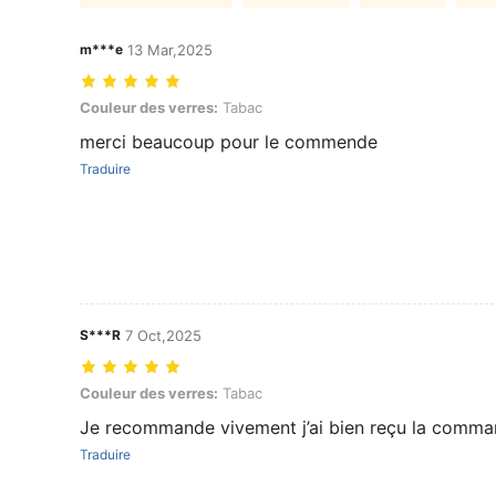
m***e
13 Mar,2025
Couleur des verres: Tabac
Couleur des verres:
Tabac
merci beaucoup pour le commende
Traduire
S***R
7 Oct,2025
Couleur des verres: Tabac
Couleur des verres:
Tabac
Je recommande vivement j’ai bien reçu la comm
Traduire