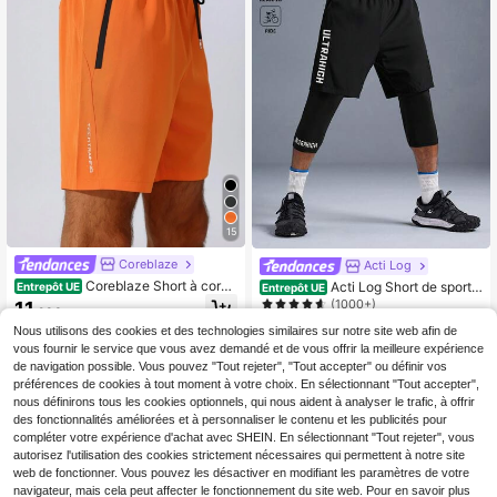
15
Coreblaze
Acti Log
Coreblaze Short à cordo
Acti Log Short de sport à
Entrepôt UE
Entrepôt UE
n de serrage simple, polyvalent, quo
poches inclinées pour hommes, con
(1000+)
11
,98€
tidien, décontracté, de sport. Short
vient pour le fitness, la course, le cy
15
de gym, short homme, short de bask
Nous utilisons des cookies et des technologies similaires sur notre site web afin de
clisme. Short de gym blanc, short
,90€
etball pour homme. Désinfectant po
d'entraînement, short de gym pour h
vous fournir le service que vous avez demandé et de vous offrir la meilleure expérience
ur les mains, école, léger
ommes, short de sport pour homme
de navigation possible. Vous pouvez "Tout rejeter", "Tout accepter" ou définir vos
s, short d'exercice, short pour homm
préférences de cookies à tout moment à votre choix. En sélectionnant "Tout accepter",
es, léger
nous définirons tous les cookies optionnels, qui nous aident à analyser le trafic, à offrir
des fonctionnalités améliorées et à personnaliser le contenu et les publicités pour
compléter votre expérience d'achat avec SHEIN. En sélectionnant "Tout rejeter", vous
autorisez l'utilisation des cookies strictement nécessaires qui permettent à notre site
web de fonctionner. Vous pouvez les désactiver en modifiant les paramètres de votre
navigateur, mais cela peut affecter le fonctionnement du site web. Pour en savoir plus