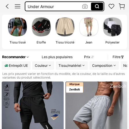
Under Armour
Short Running Homme
Short Homme été
Tissu tissé
Étoffe
Tissu tricoté
Jean
Polyester
Recommander
Les plus populaires
Prix
Filtre
Entrepôt UE
Couleur
Tissu/matériel
Composition
Nom
Les prix peuvent varier en fonction du modèle, de la couleur, de la taille ou d'autres
variantes du produit sélectionné.