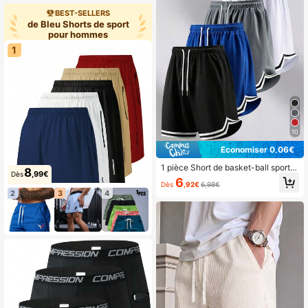
BEST-SELLERS
de Bleu Shorts de sport
pour hommes
1
10
Économiser 0,06€
1 pièce Short de basket-ball sport d
8
,99€
Dès
écontracté en maille pour hommes,
6
Dès
,92€
6,98€
short extérieur élastique à séchage
2
3
4
rapide et à la mode pour hommes et
femmes