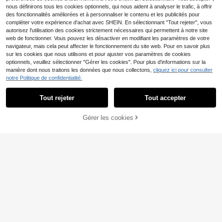
nous définirons tous les cookies optionnels, qui nous aident à analyser le trafic, à offrir
des fonctionnalités améliorées et à personnaliser le contenu et les publicités pour
20
compléter votre expérience d'achat avec SHEIN. En sélectionnant "Tout rejeter", vous
19
autorisez l'utilisation des cookies strictement nécessaires qui permettent à notre site
Gym Rark T-shirt de spo
Entrepôt UE
web de fonctionner. Vous pouvez les désactiver en modifiant les paramètres de votre
rt à manches courtes pour hommes
Sport MetroGents
(1000+)
- Entraînement et gym et entraînem
navigateur, mais cela peut affecter le fonctionnement du site web. Pour en savoir plus
Sport MetroGents T-shirt de sport d
10
ent, compression décontractée abs
,27€
sur les cookies que nous utilisons et pour ajuster vos paramètres de cookies
écontracté d'été pour hommes ave
10
orbant l'humidité, séchage rapide, b
Dès
,49€
optionnels, veuillez sélectionner "Gérer les cookies". Pour plus d'informations sur la
c imprimé araignée, col ras-du-cou
Manfinity Gritte Field T-shirt sport d
ordeaux, coupe slim, tricot extensibl
et manches courtes
manière dont nous traitons les données que nous collectons,
cliquez ici pour consulter
écontracté ample pour homme, col
e, col rond. T-shirt de sport décontr
10
Dès
,39€
10,49€
notre Politique de confidentialité.
rond, manches raglan, couleurs con
Afficher les articles similaires en stock
acté à manches courtes côtelées p
Voir tout
trastées, pour le quotidien, la gym e
our hommes, style petit ami. Hauts
t le football
de sport d'été, hauts de gym, Noël, r
Tout rejeter
Tout accepter
Désolés, ce produit est épuisé.
4
espirants, ajustés, col ras du cou, c
hemise de compression pour homm
T-shirt pour homme BB
Entrepôt UE
es, légers
Gérer les cookies
EN RUPTURE DE STOCK
A.P.E Design - un t-shirt blanc déco
14
,99€
ntracté à manches courtes, orné d'u
n motif de singe, avec un col rond r
espirant et une coupe ample
Économiser 1,82€
Nike
Acti Log
Économiser 1,17€