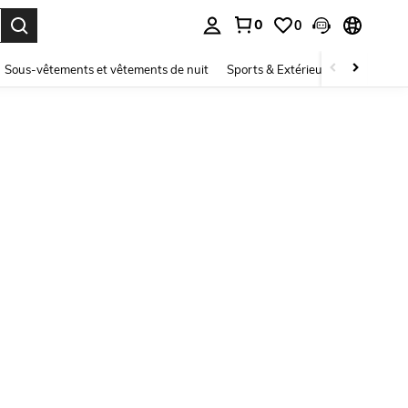
0
0
ouver. Press Enter to select.
Sous-vêtements et vêtements de nuit
Sports & Extérieur
Enfants