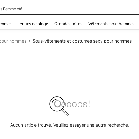
s Femme été
and down arrow keys to navigate search Dernière recherche and Rechercher et Tr
femmes
Tenues de plage
Grandes tailles
Vêtements pour hommes
 pour hommes
Sous-vêtements et costumes sexy pour hommes
/
Aucun article trouvé. Veuillez essayer une autre recherche.