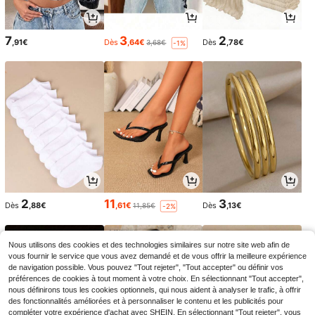
7
3
2
,91€
Dès
,64€
Dès
,78€
3,68€
-1%
2
11
3
Dès
,88€
,61€
Dès
,13€
11,85€
-2%
Nous utilisons des cookies et des technologies similaires sur notre site web afin de
vous fournir le service que vous avez demandé et de vous offrir la meilleure expérience
de navigation possible. Vous pouvez "Tout rejeter", "Tout accepter" ou définir vos
préférences de cookies à tout moment à votre choix. En sélectionnant "Tout accepter",
nous définirons tous les cookies optionnels, qui nous aident à analyser le trafic, à offrir
des fonctionnalités améliorées et à personnaliser le contenu et les publicités pour
compléter votre expérience d'achat avec SHEIN. En sélectionnant "Tout rejeter", vous