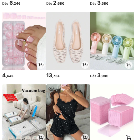
6
2
3
Dès
,24€
Dès
,68€
Dès
,58€
4
13
3
,64€
,75€
Dès
,98€