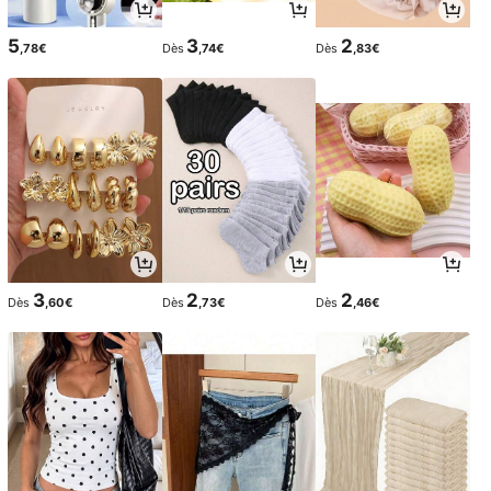
5
3
2
,78€
Dès
,74€
Dès
,83€
3
2
2
Dès
,60€
Dès
,73€
Dès
,46€