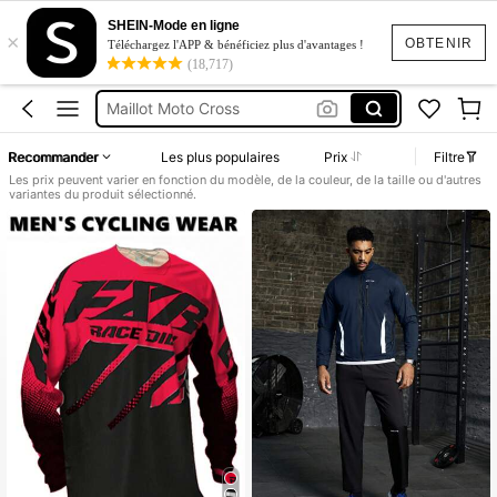
Tenu Moto Cross
SHEIN-Mode en ligne
×
Moto Cross
OBTENIR
Téléchargez l'APP & bénéficiez plus d'avantages !
(18,717)
Maillot Moto Cross
Tenue Vtt Homme
Equipement De Moto Cross
Recommander
Les plus populaires
Prix
Filtre
Tenu Moto Cross
Les prix peuvent varier en fonction du modèle, de la couleur, de la taille ou d'autres
variantes du produit sélectionné.
Moto Cross