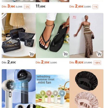
3
11
2
Dès
,16€
,69€
Dès
,65€
3,26€
2,68€
-3%
-1%
2
2
8
Dès
,85€
Dès
,55€
Dès
,82€
2,56€
27,99€
-68%