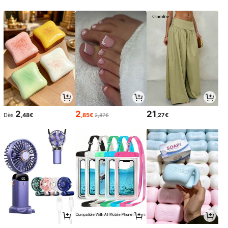
s de plein air au printemps
2
2
21
Dès
,48€
,85€
,27€
2,87€