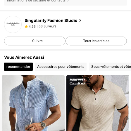
Informations de sécurité et contacts
Singularity Fashion Studio
63 Suiveurs
4,26
n***s
est en train de naviguer
63 Suiveurs
4,26
Suivre
Tous les articles
Vous Aimerez Aussi
recommander
Accessoires pour vêtements
Sous-vêtements et vêt