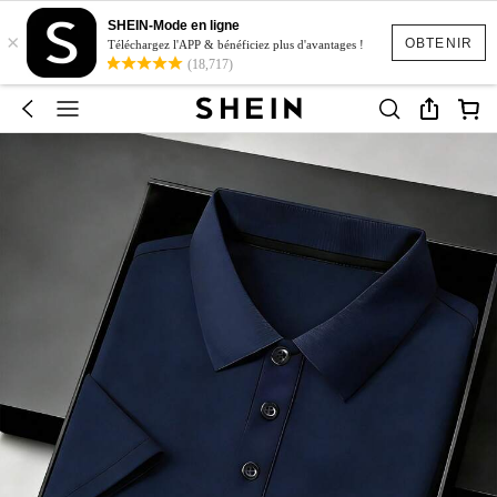
SHEIN-Mode en ligne
×
OBTENIR
Téléchargez l'APP & bénéficiez plus d'avantages !
(18,717)