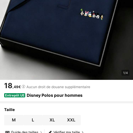
1/4
18
,49€
Aucun droit de douane supplémentaire
Disney Polos pour hommes
Entrepôt UE
Taille
M
L
XL
XXL
Guide des tailles
Vérifier ma taille