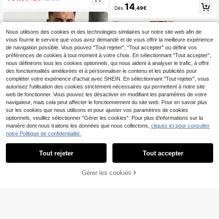
quard brodé, manches courtes, pour
hwork à couleurs contrastées pour
14
cérémonie
Dès
,49€
hommes, Top à manches courtes bl
anc abricot gris, chemise polo déco
ntractée, formelle
Nous utilisons des cookies et des technologies similaires sur notre site web afin de
vous fournir le service que vous avez demandé et de vous offrir la meilleure expérience
de navigation possible. Vous pouvez "Tout rejeter", "Tout accepter" ou définir vos
préférences de cookies à tout moment à votre choix. En sélectionnant "Tout accepter",
nous définirons tous les cookies optionnels, qui nous aident à analyser le trafic, à offrir
des fonctionnalités améliorées et à personnaliser le contenu et les publicités pour
compléter votre expérience d'achat avec SHEIN. En sélectionnant "Tout rejeter", vous
autorisez l'utilisation des cookies strictement nécessaires qui permettent à notre site
web de fonctionner. Vous pouvez les désactiver en modifiant les paramètres de votre
navigateur, mais cela peut affecter le fonctionnement du site web. Pour en savoir plus
sur les cookies que nous utilisons et pour ajuster vos paramètres de cookies
optionnels, veuillez sélectionner "Gérer les cookies". Pour plus d'informations sur la
manière dont nous traitons les données que nous collectons,
cliquez ici pour consulter
notre Politique de confidentialité.
10
Tout rejeter
Tout accepter
GRDR
Chemise polo décontrac
Luphoenix
Entrepôt UE
Gérer les cookies
CRAQUEZ DES MAINTENANT
tée à manches courtes pour homme
AJOUTER AU PANIER
#1 BEST-SELLERS
de Vert armée Polos pour hommes
Chemise polo en lin décontractée p
s GRDR, idéale pour les déplaceme
our hommes, marron, convient pour
#4 BEST-SELLERS
de Doux Polos pour hommes
10
nts
Dès
,44€
les déplacements et les activités de
12
plein air
,56€