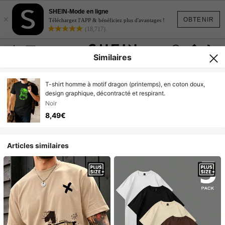
SHEIN-Mode en ligne
×
OBTENIR
Téléchargez l'APP & bénéficiez plus d'avantages !
(18,717)
Similaires
T-shirt homme à motif dragon (printemps), en coton doux,
design graphique, décontracté et respirant.
Noir
8,49€
Articles similaires