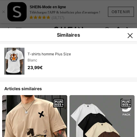
SHEIN-Mode en ligne
×
OBTENIR
Téléchargez l'APP & bénéficiez plus d'avantages !
(18,717)
Similaires
T-shirts homme Plus Size
Blanc
23,99€
Articles similaires