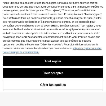
Nous utilisons des cookies et des technologies similaires sur notre site web afin de
12
,80€
vous fournir le service que vous avez demandé et de vous offrir la meilleure expérience
de navigation possible. Vous pouvez "Tout rejeter", "Tout accepter" ou définir vos
préférences de cookies à tout moment à votre choix. En sélectionnant "Tout accepter",
TOKVUE
nous définirons tous les cookies optionnels, qui nous aident à analyser le trafic, à offrir
TOKVUE T-shirt décontracté à manches courtes col rond avec imprimé lettres pour hommes grande taille, vacances
des fonctionnalités améliorées et à personnaliser le contenu et les publicités pour
compléter votre expérience d'achat avec SHEIN. En sélectionnant "Tout rejeter", vous
3 restant
autorisez l'utilisation des cookies strictement nécessaires qui permettent à notre site
18
,99€
web de fonctionner. Vous pouvez les désactiver en modifiant les paramètres de votre
ROMWE MEN
navigateur, mais cela peut affecter le fonctionnement du site web. Pour en savoir plus
ROMWE MEN T-shirt ample décontracté pour hommes grandes tailles à col rond, épaules tombantes et imprimé crâne
sur les cookies que nous utilisons et pour ajuster vos paramètres de cookies
14
optionnels, veuillez sélectionner "Gérer les cookies". Pour plus d'informations sur la
,02€
manière dont nous traitons les données que nous collectons,
cliquez ici pour consulter
notre Politique de confidentialité.
Tout rejeter
Afficher les articles similaires en stock
Voir tout
Tout accepter
EASEVO
Désolés, ce produit est épuisé.
EASEVO T-shirt grande taille pour hommes 2 en 1 avec motif patchwork pentagramme, décontracté pour le quotidien, à manches longues
Manfinity LEGND
14
Gérer les cookies
EN RUPTURE DE STOCK
,49€
Manfinity LEGND 3pcs 2025 Nouveau Débardeur Sans Manches Grande Taille Homme Été, Couleurs Simples Basiques Noir Blanc Kaki, Couleur Rapide, Maillot de Sport Décontracté, Coupe Ample, Vacances
#1 BEST-SELLERS
de Élasthanne Débardeurs grande taille pour hommes
21
,77€