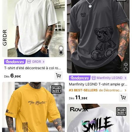
4
SLATEMANN
PAVTROS
SLATEMANN T-shirt décontracté col rond épaules tombantes manches courtes grande taille pour hommes, top oversize streetwear d'été lavé
PAVTROS T-shirt grande taille pour hommes avec col ras-du-cou, manches raglan et manches longues, imprimé lettres & croix, couleurs contrastées, convient pour le port quotidien, les voyages et les vacances
#7 BEST-SELLERS
de Coton T-shirts grande taille pour hommes
19
,49€
17
,49€
GRDR
T-shirt d'été décontracté à col rond pour hommes grande taille GRDR, confortable et respirant, à la mode mode
6
Dès
,99€
Manfinity LEGND
Manfinity LEGND T-shirt ample gris foncé pour homme grande taille, design minimaliste. Vêtements de style de rue pour jeunes hommes. Imprimé ours, graphique d'ours en peluche, confortable, moderne, décontracté, style quotidien, article de mode de rue parfait, également un excellent cadeau pour le petit ami ou le mari. Polyvalent, style de voyage.
#3 BEST-SELLERS
de Décontracté - Ludique et mignon T-shirts grande
11
Dès
,38€
7
Économiser 0,43€
7