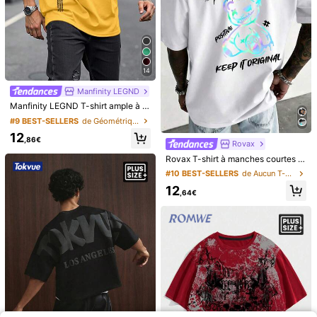
Manfinity CasualCool
Manfinity CasualCool
Manfinity CasualCool Chemise décontractée à manches longues avec boutons, couleur unie, grande taille pour hommes, formelle
Manfinity CasualCool T-shirt décontracté à col rond et manches courtes pour homme grande taille
23
,06€
-1%
23,49€
#2 BEST-SELLERS
de Gris T-shirts grande taille pour hommes
16
,99€
14
Manfinity LEGND
Manfinity LEGND T-shirt ample à manches courtes pour hommes de grande taille, avec imprimé slogan, épaules tombantes et coupe ample, style décontracté pour l'été
#9 BEST-SELLERS
de Géométrique T-shirts grande taille pour hommes
12
,86€
Rovax
Rovax T-shirt à manches courtes col rond pour hommes grande taille avec imprimé lettres dans le dos et ours colorés
#10 BEST-SELLERS
de Aucun T-shirts grande taille pour hommes
12
,64€
4
ONE FIVE
4
T-shirt décontracté à col rond et manches courtes lavé, grande taille, été
GLESTORE Flagship Store
15
Dès
,28€
glestore Chemise Henley à col Mao avec design de pièce de monnaie rétro vintage, manches retroussables, couleur unie. Légère et respirante, convient aux hommes de grande taille. 100% coton. Chemise décontractée pour toutes les saisons, vêtement d'été pour hommes