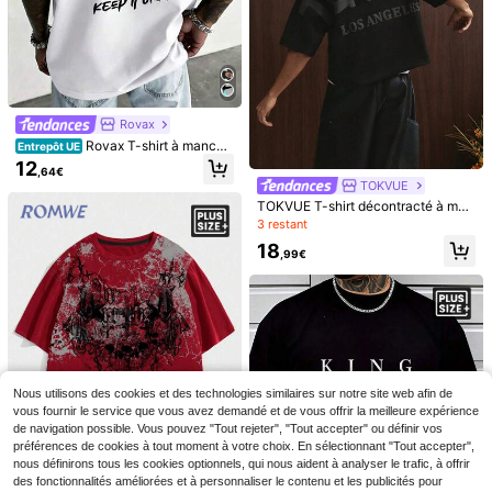
nches Grande Taille Homme Été, Co
21
uleurs Simples Basiques Noir Blanc
,77€
Kaki, Couleur Rapide, Maillot de Sp
ort Décontracté, Coupe Ample, Vac
ances
Rovax
Rovax T-shirt à manche
Entrepôt UE
s courtes col rond pour hommes gra
12
,64€
nde taille avec imprimé lettres dans
TOKVUE
le dos et ours colorés
TOKVUE T-shirt décontracté à man
ches courtes col rond avec imprimé
3 restant
lettres pour hommes grande taille, v
18
acances
,99€
11
Manfinity Dauomo T-shi
Entrepôt UE
rt décontracté polyvalent à col rond
11
,37€
et manches courtes avec imprimé d
T-shirt à manches courtes décontra
e dessin animé, taille grande pour h
cté et polyvalent pour hommes ave
ommes
Nous utilisons des cookies et des technologies similaires sur notre site web afin de
11
,63€
c imprimé fleurs de rose, t-shirt amp
vous fournir le service que vous avez demandé et de vous offrir la meilleure expérience
le imprimé, t-shirt décontracté col r
de navigation possible. Vous pouvez "Tout rejeter", "Tout accepter" ou définir vos
ond grande taille pour hommes, styl
préférences de cookies à tout moment à votre choix. En sélectionnant "Tout accepter",
e de rue à la mode pour l'été, adapt
nous définirons tous les cookies optionnels, qui nous aident à analyser le trafic, à offrir
é pour les déplacements
des fonctionnalités améliorées et à personnaliser le contenu et les publicités pour