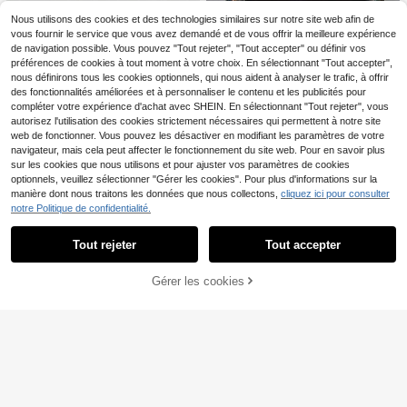
ances
Nous utilisons des cookies et des technologies similaires sur notre site web afin de
ROMWE MEN
vous fournir le service que vous avez demandé et de vous offrir la meilleure expérience
ROMWE MEN T-shirt ample décont
de navigation possible. Vous pouvez "Tout rejeter", "Tout accepter" ou définir vos
14
racté pour hommes grandes tailles
,02€
préférences de cookies à tout moment à votre choix. En sélectionnant "Tout accepter",
à col rond, épaules tombantes et im
nous définirons tous les cookies optionnels, qui nous aident à analyser le trafic, à offrir
primé crâne
T-shirt décontracté, ample, à col ro
des fonctionnalités améliorées et à personnaliser le contenu et les publicités pour
11
nd et manches courtes, mode polyv
compléter votre expérience d'achat avec SHEIN. En sélectionnant "Tout rejeter", vous
,66€
alente, grande taille, été
autorisez l'utilisation des cookies strictement nécessaires qui permettent à notre site
web de fonctionner. Vous pouvez les désactiver en modifiant les paramètres de votre
navigateur, mais cela peut affecter le fonctionnement du site web. Pour en savoir plus
sur les cookies que nous utilisons et pour ajuster vos paramètres de cookies
optionnels, veuillez sélectionner "Gérer les cookies". Pour plus d'informations sur la
manière dont nous traitons les données que nous collectons,
cliquez ici pour consulter
notre Politique de confidentialité.
Afficher les articles similaires en stock
Voir tout
[T-shirt Boussole p
Entrepôt UE
NEW
19
our Homme] T-shirt décontracté po
,00€
ur homme avec imprimé boussole -
Tout rejeter
Tout accepter
Désolés, ce produit est épuisé.
Polyester respirant, col rond, manch
es courtes - Choix idéal pour l'été
PAVTROS
Gérer les cookies
EN RUPTURE DE STOCK
PAVTROS T-shirt décont
Entrepôt UE
racté grande taille pour hommes av
#4 BEST-SELLERS
de Court Hauts grande taille pour hommes
ec graphique de lettres, col rond, m
11
,49€
11
anches courtes, blanc et rouge, été,
streetwear, city break, vintage, Sain
Manfinity Homme T-shir
Entrepôt UE
t-Valentin, cadeau pour lui
t casual ample à manches courtes
#1 BEST-SELLERS
de Avant-Garde - Street Casual T-shirts grande tai
et col rond avec imprimé lettres po
11
,99€
ur hommes grande taille
T-shirt à manches courtes col rond