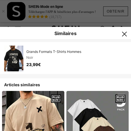
SHEIN-Mode en ligne
×
OBTENIR
Téléchargez l'APP & bénéficiez plus d'avantages !
(18,717)
Similaires
Grands Formats T-Shirts Hommes
Noir
23,99€
Articles similaires