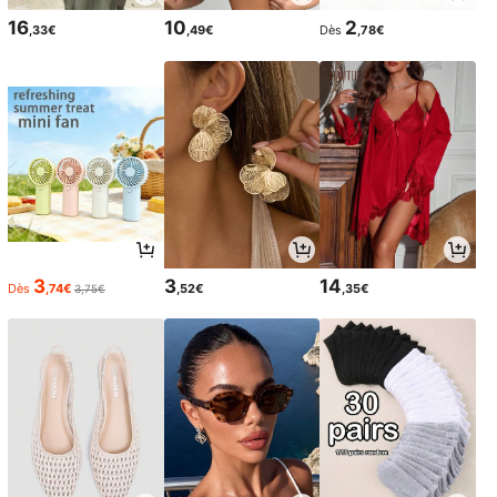
16
10
2
,33€
,49€
Dès
,78€
3
3
14
Dès
,74€
,52€
,35€
3,75€