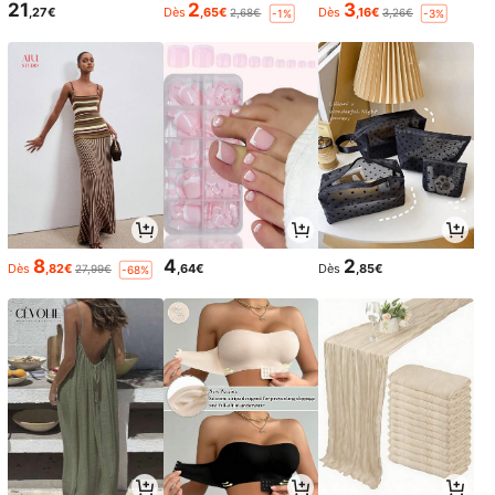
21
2
3
,27€
Dès
,65€
Dès
,16€
2,68€
3,26€
-1%
-3%
8
4
2
Dès
,82€
,64€
Dès
,85€
27,99€
-68%