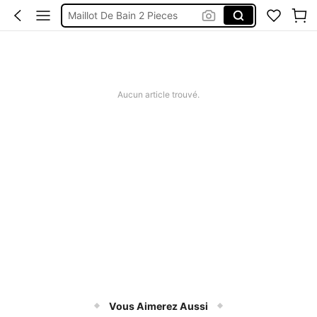
Robes Femme été
Short Femme été
Maillot De Bain Femme
Squishy
Aucun article trouvé.
Vous Aimerez Aussi