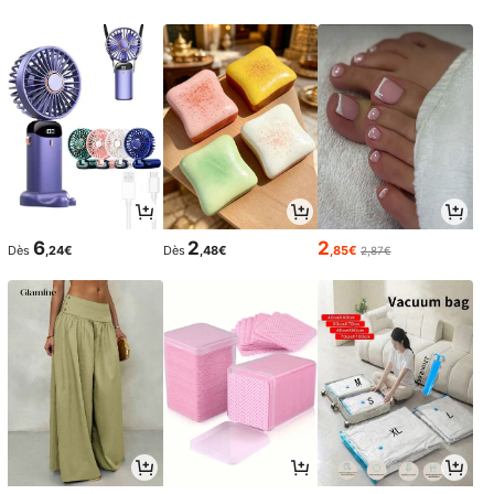
6
2
2
Dès
,24€
Dès
,48€
,85€
2,87€