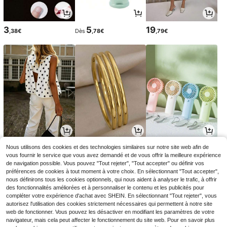
3
5
19
,38€
Dès
,78€
,79€
10
3
3
Nous utilisons des cookies et des technologies similaires sur notre site web afin de
,39€
Dès
,13€
Dès
,98€
10,49€
vous fournir le service que vous avez demandé et de vous offrir la meilleure expérience
de navigation possible. Vous pouvez "Tout rejeter", "Tout accepter" ou définir vos
préférences de cookies à tout moment à votre choix. En sélectionnant "Tout accepter",
nous définirons tous les cookies optionnels, qui nous aident à analyser le trafic, à offrir
des fonctionnalités améliorées et à personnaliser le contenu et les publicités pour
compléter votre expérience d'achat avec SHEIN. En sélectionnant "Tout rejeter", vous
autorisez l'utilisation des cookies strictement nécessaires qui permettent à notre site
web de fonctionner. Vous pouvez les désactiver en modifiant les paramètres de votre
navigateur, mais cela peut affecter le fonctionnement du site web. Pour en savoir plus