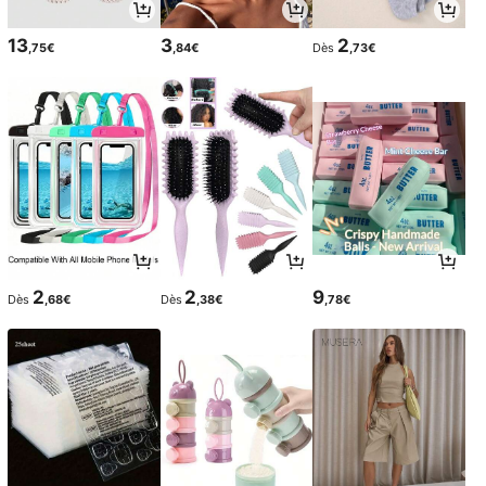
13
3
2
,75€
,84€
Dès
,73€
2
2
9
Dès
,68€
Dès
,38€
,78€