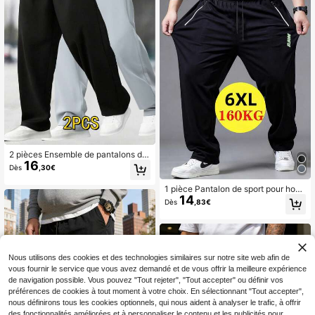
2 pièces Ensemble de pantalons de
16
sport pour hommes grande taille, pa
Dès
,30€
ntalon droit décontracté, léger et re
spirant, convient pour les sorties d'é
1 pièce Pantalon de sport pour hom
té, les voyages, les rendez-vous, le
14
mes grande taille, léger et respirant,
Dès
,83€
s achats et le port quotidien au print
jambe droite, en tissu de soie de gla
emps
ce élastique, 6XL, avec poches zip
pées et imprimé réfléchissant, convi
ent pour le fitness, la course, les act
ivités de plein air, le port quotidien,
cadeau pour le père, cadeau pour P
Nous utilisons des cookies et des technologies similaires sur notre site web afin de
rintemps
vous fournir le service que vous avez demandé et de vous offrir la meilleure expérience
de navigation possible. Vous pouvez "Tout rejeter", "Tout accepter" ou définir vos
préférences de cookies à tout moment à votre choix. En sélectionnant "Tout accepter",
nous définirons tous les cookies optionnels, qui nous aident à analyser le trafic, à offrir
des fonctionnalités améliorées et à personnaliser le contenu et les publicités pour