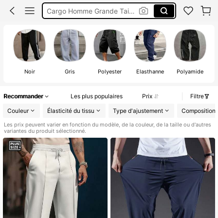
Jogging Grande Taille Homme
Survetement Homme Grande Taille
Pantalon Homme Grande Taille
Noir
Gris
Polyester
Élasthanne
Polyamide
Recommander
Les plus populaires
Prix
Filtre
Couleur
Élasticité du tissu
Type d'ajustement
Composition
Les prix peuvent varier en fonction du modèle, de la couleur, de la taille ou d'autres
variantes du produit sélectionné.