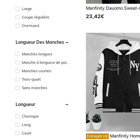
Large
23,42€
Coupe régulière
Overiszed
Longueur Des Manches
Manches longues
Manche à longueur de poig
net
Manches courtes
Trois-quart
Sans manches
Longueur
Classique
Long
Court
Manfinity Homme sweat-shirt à capuche décontracté avec fermeture éclair et cordon de serrage pour hommes en grande taille. Sweat-shirt-shirt à manches longues décontracté avec bloc de couleurs, lettrage "Ba
Entrepôt UE