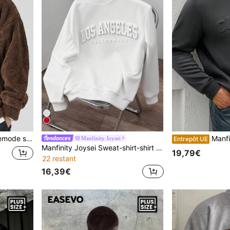
our hommes, sweat-shirt à capuche couverture, pour l'automne et l'hiver, Top à manches longues
Manfinity Homme Sweat-shirt-shirt col rond casual à man
Manfinity Joysei
Entrepôt UE
Manfinity Joysei Sweat-shirt-shirt ample pour hommes grande taille, blanc, avec slogan 3D gaufré, épaules tombantes, épais, convenant à l'automne/hiver, à l'école, aux sorties, aux cadeaux d'amis, Top à manches longues
19,79€
22 restant
16,39€