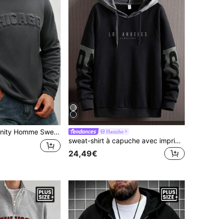
ches longues pour homme grande taille, Sweat-shirt-shirt Chicago, Sweat-shirt-shirt col rond pour homme, Sweat-shirt-shirt à manches longues pour homme, Automne Hiver
Hasizhe
sweat-shirt à capuche avec imprimé lettres et manches raglan à cordon de serrage, grande taille, pour l'automne
24,49€