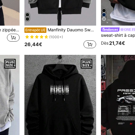
Manfinity Hypemode Veste zippée décontractée pour homme grande taille, vêtement de sport à manches longues
Manfinity Dauomo Sweat-shirt zippé à capuche avec cordon de serrage sans t-shirt, blocs de couleurs, pour l'automne, Top à manches longues pour hommes
ONE F
Entrepôt UE
(1000+)
21,74€
Dès
26,44€