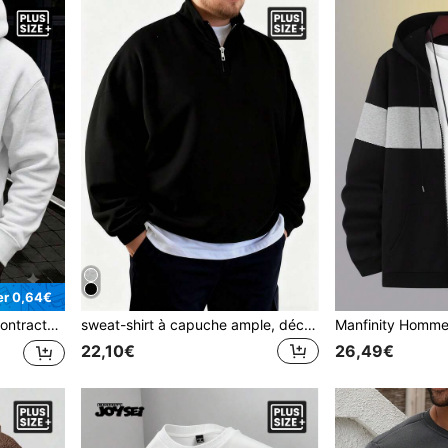
r 0,64€
vient aux personnes ayant un poids corporel plus élevé
sweat-shirt à capuche ample, décontracté, à manches longues, avec fermeture éclair partielle avant, pour hommes de grande taille, adapté à l'automne/hiver
22,10€
26,49€