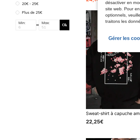
désactiver en mod
20€ - 25€
site web. Pour en
Plus de 25€
optionnels, veuil
traitons les donn
Min:
Max:
Ok
Gérer les coo
22,25€