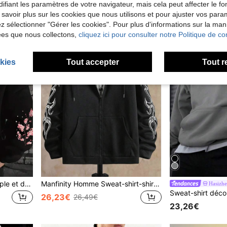
ifiant les paramètres de votre navigateur, mais cela peut affecter le 
 savoir plus sur les cookies que nous utilisons et pour ajuster vos par
lez sélectionner "Gérer les cookies". Pour plus d'informations sur la ma
ées que nous collectons,
cliquez ici pour consulter notre Politique de con
kies
Tout accepter
Tout r
Sweat-shirt à capuche ample et décontracté avec imprimé fleurs de cerisier et cordon de serrage pour hommes grande taille, automne/hiver, Top à manches longues
Manfinity Homme Sweat-shirt-shirt à capuche grande taille pour hommes avec imprimé lettre, manches longues, fermeture éclair, poche et cordon de serrage, noir graphique et blanc, automne
Hasizhe
26,23€
26,49€
23,26€