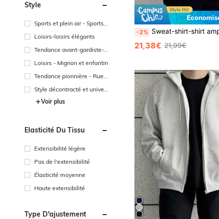
Style
Économise
Sports et plein air - Sports e
Sweat-shirt-shirt ample à manches longues, fermeture éclair partielle avant, style décontracté, pou
-2%
t loisirs
Loisirs-loisirs élégants
21,38€
21,99€
Tendance avant-gardiste-s
treet casual
Loisirs - Mignon et enfantin
Tendance pionnière - Rue h
ip-hop
Style décontracté et univer
sitaire
Voir plus
Élasticité Du Tissu
Extensibilité légère
Pas de l'extensibilité
Élasticité moyenne
Haute extensibilité
Type D'ajustement