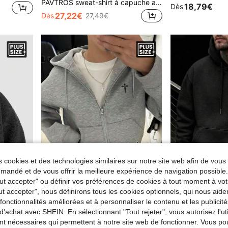
PAVTROS sweat-shirt à capuche ample et décontracté avec patchwork pour jeunes hommes de grande taille. Idéal pour la Saint-Valentin, le printemps à l'été, comme cadeau pour mon petit ami, le Mardi Gras, le style vintage, le streetwear, les fêtes, la Saint-Patrick, les sorties
18,79€
Dès
27,22€
Dès
27,49€
 cookies et des technologies similaires sur notre site web afin de vous 
andé et de vous offrir la meilleure expérience de navigation possibl
Tout accepter" ou définir vos préférences de cookies à tout moment à vot
É
ut accepter", nous définirons tous les cookies optionnels, qui nous aide
es fonctionnalités améliorées et à personnaliser le contenu et les publici
rique pour hommes grande taille
Manfinity Dauomo Sweat-shirt à capuche zippé avec cordon de serrage, motif de broderie mode décontractée pour homme grande taille. Convient pour les déplacements quotidiens
Sweat-shirt-shirt décontracté pour hommes, couleur unie avec cordon de serrage,
-6%
d'achat avec SHEIN. En sélectionnant "Tout rejeter", vous autorisez l'uti
22,48€
13,52€
14,45€
nt nécessaires qui permettent à notre site web de fonctionner. Vous po