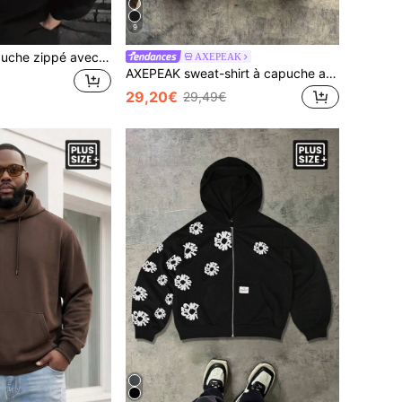
9
sweat-shirt à capuche zippé avec imprimé graphique automobile en anglais, taille grande, décontracté pour homme. Manches longues, automne/hiver
AXEPEAK
AXEPEAK sweat-shirt à capuche ample et décontracté à manches longues avec imprimé géométrique, taille grande pour hommes
29,20€
29,49€