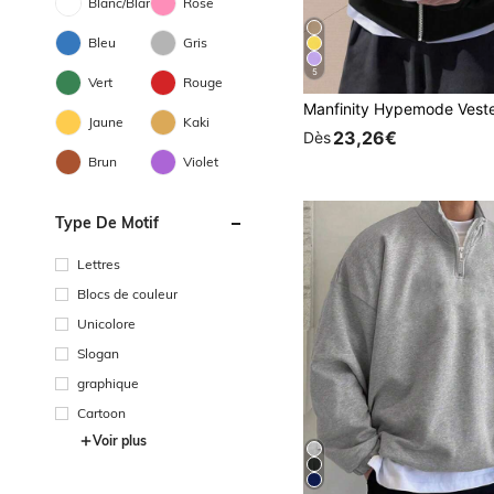
Blanc/Blanche
Rose
Bleu
Gris
5
Vert
Rouge
Jaune
Kaki
23,26€
Dès
Brun
Violet
Type De Motif
Lettres
Blocs de couleur
Unicolore
Slogan
graphique
Cartoon
Voir plus