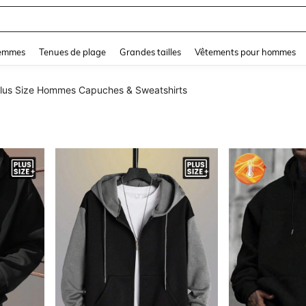
and down arrow keys to navigate search Dernière recherche and Rechercher et Tr
femmes
Tenues de plage
Grandes tailles
Vêtements pour hommes
lus Size Hommes Capuches & Sweatshirts