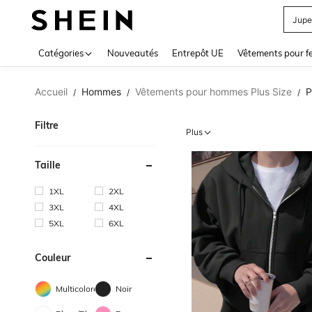
Jupe
Use up 
Catégories
Nouveautés
Entrepôt UE
Vêtements pour 
Accueil
Hommes
Vêtements pour hommes Plus Size
P
/
/
/
Filtre
Plus
Taille
1XL
2XL
3XL
4XL
5XL
6XL
Couleur
Multicolore
Noir