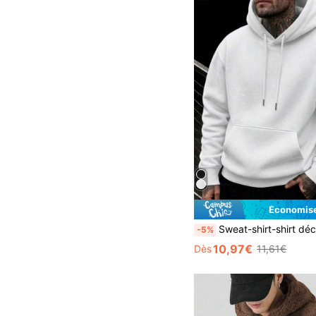
Économise
Sweat-shirt-shirt décontracté pour hommes de couleur unie avec cordon de serrage, style fin pour le printemps/automne, coupe ample grande taille 1XL-6XL, con
-5%
10,97€
Dès
11,61€