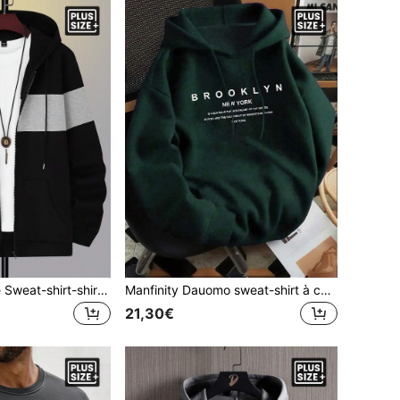
Manfinity Homme Sweat-shirt-shirt zippé devant doublé thermique pour homme grande taille, minimaliste et pour un port quotidien, pour l'automne et l'hiver, Top à manches longues
Manfinity Dauomo sweat-shirt à capuche ample et décontracté avec imprimé lettrage pour hommes en grande taille, automne
21,30€