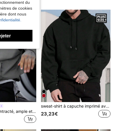
fonctionnement du
amètres de cookies
nière dont nous
fidentialité.
ejeter
sweat-shirt à capuche imprimé avec cordon de serrage, grande taille pour hommes. Décontracté pour le port quotidien, automne, Top à manches longues
Sweat-shirt décontracté, ample et léger pour homme en grande taille, pour le printemps et l'automne
23,23€