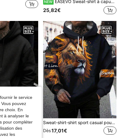
EASEVO Sweat-shirt à capuche déconstruit de style américain, coupe incurvée fendue, décontracté, pour vacances, extérieur et collège
NEW
25,82€
fournir le service
e. Vous pouvez
re choix. En
conomiser 0,93€
nt à analyser le
tés pour compléter
 grande taille, style fin pour printemps/automne, coupe ample 1XL-6XL, convient aux morphologies plus fortes
Sweat-shirt-shirt sport casual pour hommes grande taille avec imprimé numérique 3D lion, avec cordon de serrage devant, pour l'automne, Top à manches longues
lisation des
17,01€
Dès
uvez les