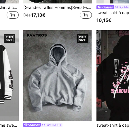
Manfinity Dauomo Sweat-shirt à capuche ample en couleur unie avec fermeture éclair, manches longues et cordon de serrage, pour hommes, pour l'automne/l'hiver
[Grandes Tailles Hommes]Sweat-shirt à capuche style street imprimé numérique manches longues automne/hiver pour hommes
Big Me
17,13€
Dès
16,15€
ck to School" noir, idéal pour les vacances. Cadeau pour les amis, le mari, le petit ami, pour l'automne
PAVTROS