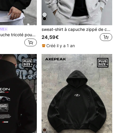
sweat-shirt à capuche zippé de couleur unie pour homme en grande taille, convenant pour la rue, l'extérieur et un usage polyvalent au quotidien
IVE
sweat-shirt à capuche tricoté pour homme grande taille, tissu brossé de 250g, sweat-shirt à capuche noir au style Emo intéressant avec imprimé graphique en anglais, mode Y2K, convient pour un port quotidien
24,59€
Créé il y a 1 an