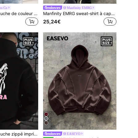
ns Co
Manfinity EMRG
sweat-shirt à capuche de couleur unie grande taille, coupe ample avec poche kangourou et cordon de serrage, Top décontracté et polyvalent
Manfinity EMRG sweat-shirt à capuche zippé à imprimé floral grande taille pour hommes, automne
25,24€
sweat-shirt à capuche zippé imprimé sabre samouraï et fleur de cerisier pour hommes grande taille, automne/hiver, Top à manches longues
EASEVO