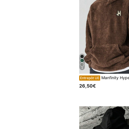
4
Manfinity Hypemode sweat-shirt à capuche en polaire avec imprimé lettres pour hommes grande taille, sweat-shirt à capuche marron pour hommes, sweat-shirt à capuche en sherpa p
Entrepôt UE
26,50€