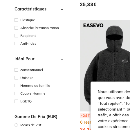
25,33€
Caractéristiques
Elastique
Absorbe la transpiration
Respirant
Anti-rides
Idéal Pour
conventionnel
Unisexe
Homme de famille
Nous utilisons des
Couple Homme
que vous avez dem
LGBTQ
"Tout rejeter", "
sélectionnant "To
trafic, à offrir d
EASEVO sweat-shirt à capuche sherpa zippé à manches longues avec broderie géomét
-24%
Gamme De Prix (EUR)
votre expérience 
6 restant
Moins de 20€
cookies stricteme
24,14€
31,99€