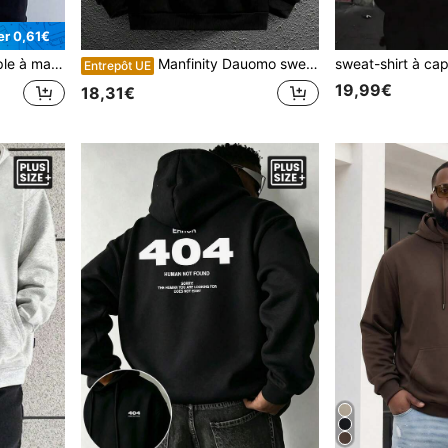
r 0,61€
r hommes grande taille, automne/hiver
Manfinity Dauomo sweat-shirt à capuche en polaire à imprimé lettres pour hommes grande taille, automne/hiver, Top à manches longues
Entrepôt UE
19,99€
18,31€