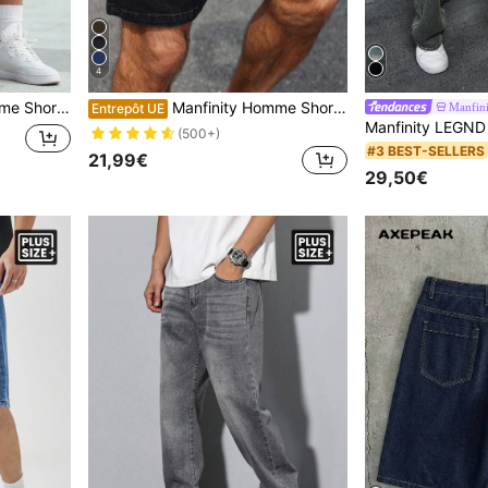
4
s pour hommes grande taille, été
Manfinity Homme Short en jean casual polyvalent de couleur unie pour hommes grandes tailles
Manfin
Entrepôt UE
(500+)
#3 BEST-SELLERS
21,99€
29,50€