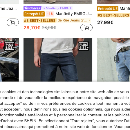
de Rue Jeans grande taille pour hommes
ans cargo bleu marine lavé, pour mari, cadeau pour petit-ami
Manfinity Roghcode P
Manfinity EMRG
Entrepôt UE
Manfinity EMRG Jeans en denim délavé ample et décontracté pour homme en grande taille, jeans amples en bleu foncé uni, jeans cargo lavés et amples, pour mari, cadeau pour petit-ami
Entrepôt UE
-1%
de Rue Jeans grande taille pour hommes
de Rue Jeans grande taille pour hommes
#2 BEST-SELLERS
de Rue Jeans grande taille pour hommes
#3 BEST-SELLERS
27,99€
de Rue Jeans grande taille pour hommes
28,70€
28,99€
 cookies et des technologies similaires sur notre site web afin de vous 
andé et de vous offrir la meilleure expérience de navigation possibl
Tout accepter" ou définir vos préférences de cookies à tout moment à vot
ut accepter", nous définirons tous les cookies optionnels, qui nous aide
es fonctionnalités améliorées et à personnaliser le contenu et les publici
d'achat avec SHEIN. En sélectionnant "Tout rejeter", vous autorisez l'uti
4
nt nécessaires qui permettent à notre site web de fonctionner. Vous po