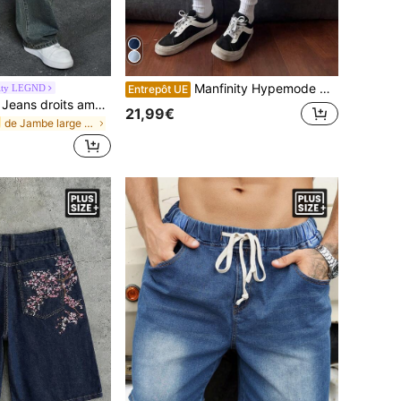
Manfinity Hypemode Short en jean ample avec poches pour homme grande taille, coupe décontractée et jambe large
ity LEGND
Entrepôt UE
Manfinity LEGND Jeans droits amples à poches pour hommes grande taille, style décontracté
21,99€
de Jambe large Jeans grande taille pour hommes