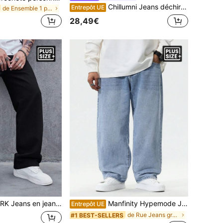
Chillumni Jeans déchirés et effilochés avec lavage au javel pour hommes, jeans slim fit à long lavage bleu foncé uni, jeans cargo, pour maris, cadeaux pour petits amis
Entrepôt UE
de Ensemble 1 pièce Jeans grande taille pour homme
28,49€
n décontracté polyvalent unicolore grande taille pour hommes
Manfinity Hypemode Jeans en denim lavé ample et décontracté pour homme en grande taille. Jeans cargo boyfriend ample de couleur bleu clair lavé, idéal comme cadeau pour le mari ou le petit ami
Entrepôt UE
de Rue Jeans grande taille pour hommes
#1 BEST-SELLERS