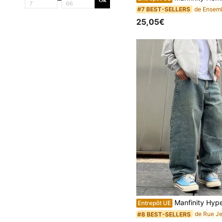
#7 BEST-SELLERS
25,05€
Manfinity Hypemode Jeans droits décontractés de couleur unie pour hommes grande taille avec poches, jeans cargo bleu clair délavé et effiloché, style ample et décontracté. Idéal pour
Entrepôt UE
#8 BEST-SELLERS