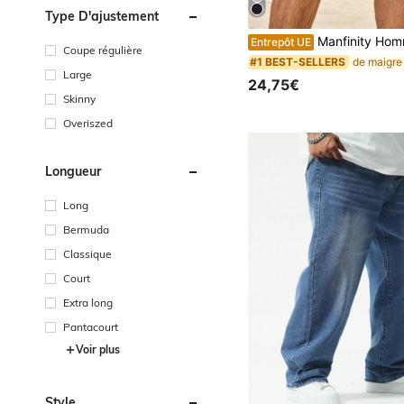
Type D'ajustement
Manfinity Homme Shorts en jean slim à ourlet retroussé pour hommes grande taille, polyvalen
Entrepôt UE
Coupe régulière
#1 BEST-SELLERS
Large
24,75€
Skinny
Overiszed
Longueur
Long
Bermuda
Classique
Court
Extra long
Pantacourt
Voir plus
Style