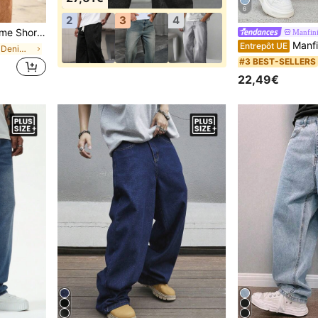
6
2
3
4
ts pour le port quotidien et les déplacements, été
Manfin
Manfinity EMRG Short en jean
Entrepôt UE
de maigre Denim grande taille pour hommes
#3 BEST-SELLERS
22,49€