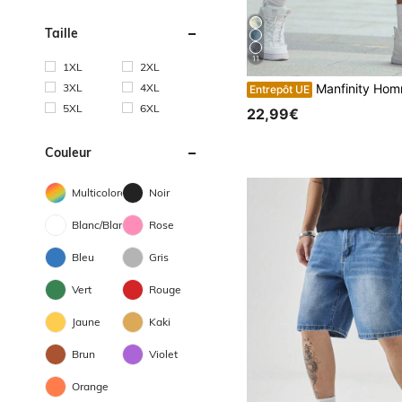
Taille
11
1XL
2XL
3XL
4XL
Manfinity Homme Shorts en jean délavé avec poches oblique
Entrepôt UE
5XL
6XL
22,99€
Couleur
Multicolore
Noir
Blanc/Blanche
Rose
Bleu
Gris
Vert
Rouge
Jaune
Kaki
Brun
Violet
Orange