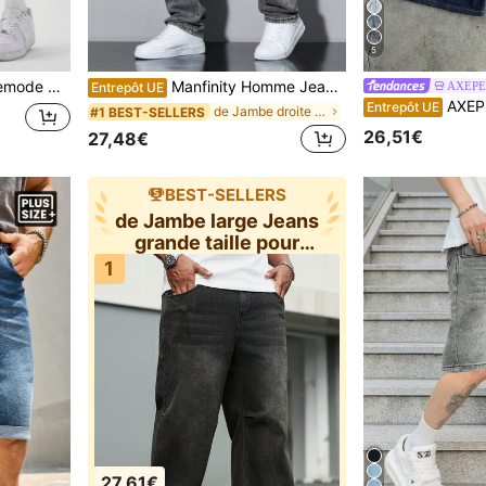
5
ur hommes grandes tailles
Manfinity Homme Jeans décontractés de couleur unie avec poches, en grande taille pour hommes. Jeans cargo droit lavé de couleur gris clair, pour mari, cadeau de petit ami
AXEP
Entrepôt UE
AXEPEAK Short en je
Entrepôt UE
de Jambe droite Jeans grande taille pour hommes
#1 BEST-SELLERS
26,51€
27,48€
BEST-SELLERS
de Jambe large Jeans
grande taille pour
hommes
1
27,61€