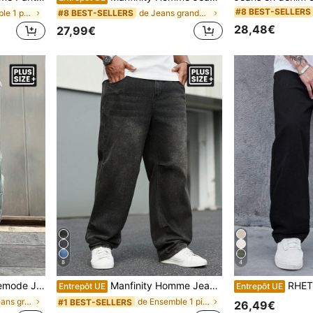
#8 BEST-SELLERS
de Ensemble 1 pièce Jeans grande taille pour homme
de Jeans grande taille pour hommes
#8 BEST-SELLERS
28,48€
27,99€
8
4
 le mari, le petit ami, les sorties, les promenades, les déplacements, les vacances et le style emo.
Manfinity Homme Jeans décontractés amples avec poches pour hommes grande taille, jeans noirs boyfriend
RHETRK Jeans en jea
Entrepôt UE
Entrepôt UE
de Rue Jeans grande taille pour hommes
de Ensemble 1 pièce Jeans grande taille pour homme
#1 BEST-SELLERS
26,49€