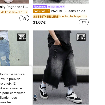
antalon cargo ample et fuselé en jean grande taille pour hommes
PAVTROS
PAVTROS Jeans en denim de mode de rue pour hommes grande taille Manfinity Streetrush. Pantalon streetwear ample, jeans amples pour hommes, style décontracté urbain, grunge
Entrepôt UE
de Ensemble 1 pièce Jeans grande taille pour homme
de Jambe large Jeans grande taille pour hommes
#8 BEST-SELLERS
31,67€
fournir le service
e. Vous pouvez
re choix. En
nt à analyser le
tés pour compléter
lisation des
uvez les