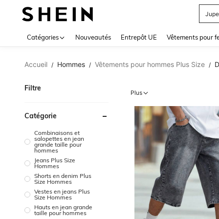
Jupe
Use up 
Catégories
Nouveautés
Entrepôt UE
Vêtements pour 
Accueil
Hommes
Vêtements pour hommes Plus Size
D
/
/
/
Filtre
Plus
Catégorie
Combinaisons et
salopettes en jean
grande taille pour
hommes
Jeans Plus Size
Hommes
Shorts en denim Plus
Size Hommes
Vestes en jeans Plus
Size Hommes
Hauts en jean grande
taille pour hommes