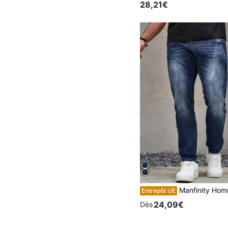
28,21€
Manfinity Homme Jeans droits avec lavage décoloré pour hommes, jeans slim fit longue taille foncée avec lavage fon
Entrepôt UE
24,09€
Dès