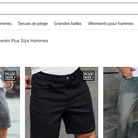
and down arrow keys to navigate search Dernière recherche and Rechercher et Tr
femmes
Tenues de plage
Grandes tailles
Vêtements pour hommes
enim Plus Size Hommes