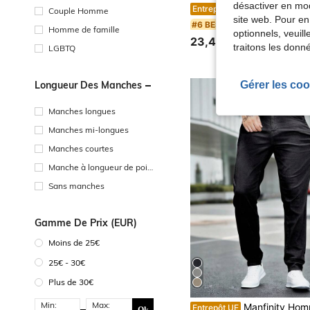
désactiver en mod
Shorts en jean amples et rétro pour hommes grande taille, 
Entrepôt UE
Couple Homme
site web. Pour en
#6 BEST-SELLERS
Homme de famille
optionnels, veuil
23,49€
traitons les donn
LGBTQ
Gérer les coo
Longueur Des Manches
Manches longues
Manches mi-longues
Manches courtes
Manche à longueur de poig
net
Sans manches
Gamme De Prix (EUR)
Moins de 25€
25€ - 30€
Plus de 30€
Min:
Max:
Manfinity Homme Pantalon long en denim simple et à la mode pour 
Entrepôt UE
Ok