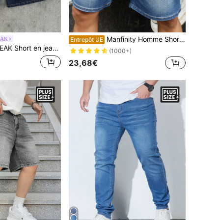
Manfinity Homme Short en jean décontracté, ample, avec cordon de serrage et poches, grande taille pour homme
EAK
Entrepôt UE
an ample grande taille pour hommes avec poches et boutons
(1000+)
23,68€