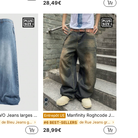
28,49€
our hommes grande taille, décontractés et polyvalents, vacances, cadeaux pour la fête des pères
Manfinity Roghcode Jeans en denim avec poche simple, grande taille, pour homme. Tenue décontractée pour tous les jours
Entrepôt UE
de Bleu Jeans grande taille pour hommes
de Rue Jeans grande taille pour hommes
#6 BEST-SELLERS
28,99€