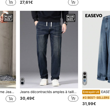
27,61€
4
cé, jeans cargo lavés, pour mari, cadeau pour petit-ami
Jeans décontractés amples à taille avec cordon de serrage et jambes droites, grande taille pour hommes
EASEVO Jeans larges et amples p
Entrepôt UE
#3 BEST-SELLERS
30,49€
31,99€