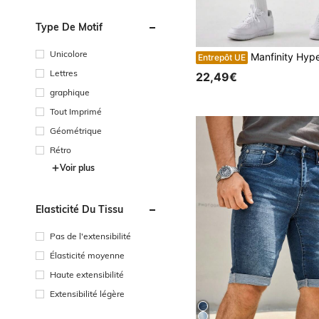
Type De Motif
Unicolore
Manfinity Hypemode Shorts en jean lavé casual d'été po
Entrepôt UE
Lettres
22,49€
graphique
Tout Imprimé
Géométrique
Rétro
Voir plus
Élasticité Du Tissu
Pas de l'extensibilité
Élasticité moyenne
Haute extensibilité
Extensibilité légère