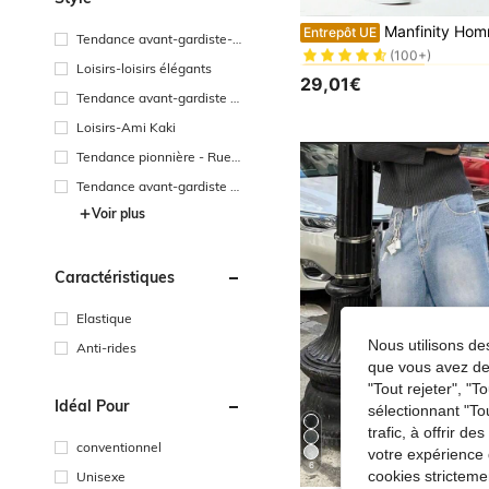
#2 BEST-SELLERS
Manfinity Homme Jeans amples pour hommes grande taille, tenue quotidienne décontractée, jeans amples de lavage foncé uni, je
Entrepôt UE
Tendance avant-gardiste-s
(100+)
#2 BEST-SELLERS
#2 BEST-SELLERS
treet casual
Loisirs-loisirs élégants
(100+)
(100+)
29,01€
#2 BEST-SELLERS
Tendance avant-gardiste -
(100+)
Gothique/Punk
Loisirs-Ami Kaki
Tendance pionnière - Rue h
ip-hop
Tendance avant-gardiste -
style désert
Voir plus
Caractéristiques
Elastique
Nous utilisons des
Anti-rides
que vous avez dem
"Tout rejeter", "
Idéal Pour
sélectionnant "To
trafic, à offrir d
conventionnel
votre expérience 
6
cookies stricteme
Unisexe