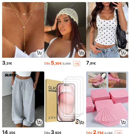
3
5
7
,31€
Dès
,30€
,91€
5,36€
-1%
14
3
2
,35€
Dès
,92€
Dès
,75€
2,78€
-1%