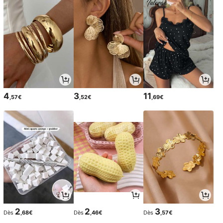
4
3
11
,57€
,52€
,69€
2
2
3
Dès
,68€
Dès
,46€
Dès
,57€