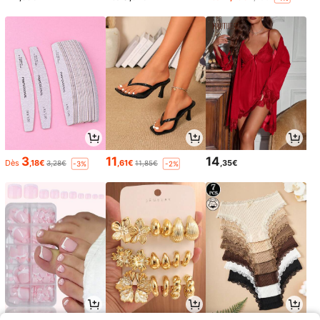
3
11
14
Dès
,18€
,61€
,35€
3,28€
11,85€
-3%
-2%