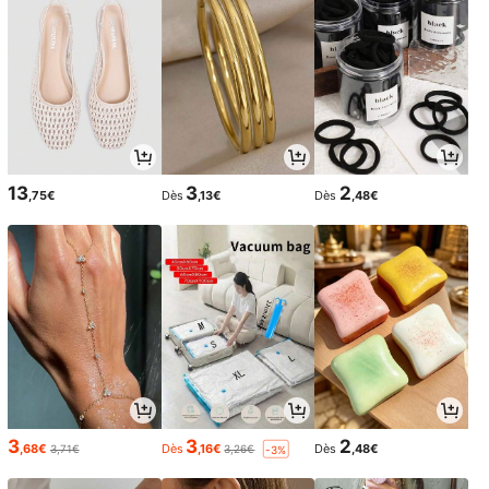
13
3
2
,75€
Dès
,13€
Dès
,48€
3
3
2
,68€
Dès
,16€
Dès
,48€
3,71€
3,26€
-3%