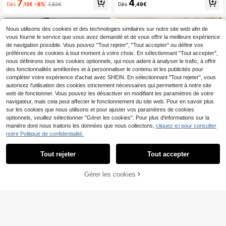
7
4
Dès
,15€
-8%
7,82€
Dès
,49€
sté avec poignets côtelés, Top basi
r et blanc, convient pour le fitness e
que durable et décontracté pour sor
n plein air et la course
tir, à porter au quotidien au printemp
s et en été, pour le sport
Nous utilisons des cookies et des technologies similaires sur notre site web afin de
vous fournir le service que vous avez demandé et de vous offrir la meilleure expérience
de navigation possible. Vous pouvez "Tout rejeter", "Tout accepter" ou définir vos
préférences de cookies à tout moment à votre choix. En sélectionnant "Tout accepter",
nous définirons tous les cookies optionnels, qui nous aident à analyser le trafic, à offrir
des fonctionnalités améliorées et à personnaliser le contenu et les publicités pour
compléter votre expérience d'achat avec SHEIN. En sélectionnant "Tout rejeter", vous
autorisez l'utilisation des cookies strictement nécessaires qui permettent à notre site
web de fonctionner. Vous pouvez les désactiver en modifiant les paramètres de votre
navigateur, mais cela peut affecter le fonctionnement du site web. Pour en savoir plus
sur les cookies que nous utilisons et pour ajuster vos paramètres de cookies
optionnels, veuillez sélectionner "Gérer les cookies". Pour plus d'informations sur la
manière dont nous traitons les données que nous collectons,
cliquez ici pour consulter
T-Shirt En Coton DéLav
Entrepôt UE
notre Politique de confidentialité.
é Vintage Vozinha Back View Jerse
15
,12€
y Ocean Night Circle Star Cabo Ver
Tout rejeter
Tout accepter
de Flag, T-Shirt Surdimensionné Pe
14
rsonnalisé Pour Supporter De Footb
all
Coreblaze
Gérer les cookies
CRAQUEZ DES MAINTENANT
AJOUTER AU PANIER
Coreblaze 3 paquets de
Entrepôt UE
débardeurs de sport décontractés d
15
,99€
e style boyfriend, col rond, couleur
unie. Hauts de basketball de base r
espirants et nervurés, blancs, pour l
a gym