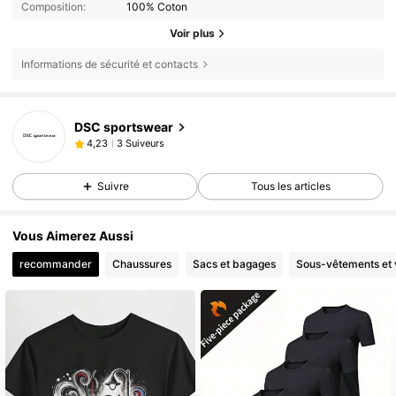
Composition:
100% Coton
Voir plus
Informations de sécurité et contacts
DSC sportswear
3 Suiveurs
4,23
Suivre
Tous les articles
Vous Aimerez Aussi
recommander
Chaussures
Sacs et bagages
Sous-vêtements et 