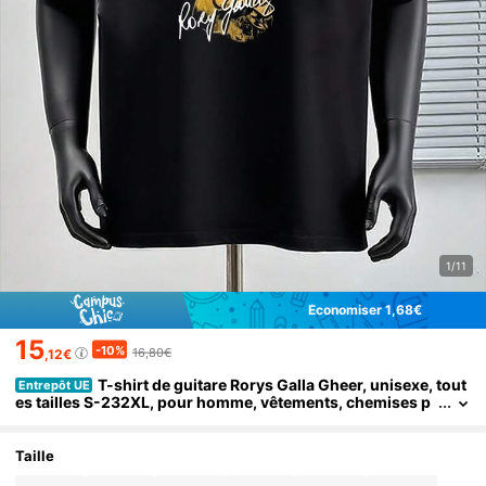
1/11
Économiser 1,68€
15
-10%
16,80€
,12€
T-shirt de guitare Rorys Galla Gheer, unisexe, tout
Entrepôt UE
es tailles S-232XL, pour homme, vêtements, chemises p
our hommes, nouveaux cadeaux, haut d'été pour homm
e, cadeaux originaux pour hommes
Taille