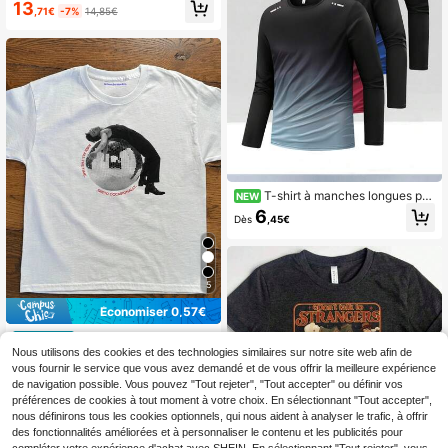
Drôle de t-shirt à mème de squelett
13
,71€
-7%
14,85€
e dur
T-shirt à manches longues po
NEW
ur hommes avec blocs de couleurs
6
Dès
,45€
dégradées, chemise de fitness à sé
chage rapide avec col rond, Top dé
contracté athlétique à coupe ample
5
Économiser 0,57€
Embrasser tout le temps
Entrepôt UE
faire la fête de temps en temps Disc
Nous utilisons des cookies et des technologies similaires sur notre site web afin de
13
,71€
-3%
14,28€
o Ball Baby T-shirt Graphique de to
vous fournir le service que vous avez demandé et de vous offrir la meilleure expérience
urnée HS Top de concert Y2K
de navigation possible. Vous pouvez "Tout rejeter", "Tout accepter" ou définir vos
préférences de cookies à tout moment à votre choix. En sélectionnant "Tout accepter",
nous définirons tous les cookies optionnels, qui nous aident à analyser le trafic, à offrir
des fonctionnalités améliorées et à personnaliser le contenu et les publicités pour