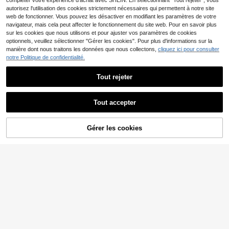
compléter votre expérience d'achat avec SHEIN. En sélectionnant "Tout rejeter", vous
autorisez l'utilisation des cookies strictement nécessaires qui permettent à notre site
Vêtements pour hommes
Entrepôt UE
web de fonctionner. Vous pouvez les désactiver en modifiant les paramètres de votre
Unisexe Chemise rétro "Ne parlez p
6
navigateur, mais cela peut affecter le fonctionnement du site web. Pour en savoir plus
Dès
,42€
-80%
32,10€
as aux étrangers", Éducation, Drôle
sur les cookies que nous utilisons et pour ajuster vos paramètres de cookies
de T-shirt de film St5, T-shirt vintag
optionnels, veuillez sélectionner "Gérer les cookies". Pour plus d'informations sur la
e "M. Whatsit Stranger", Cadeau po
ur homme, Chemise pour homme, Ét
manière dont nous traitons les données que nous collectons,
cliquez ici pour consulter
é pour homme, Unisexe.
notre Politique de confidentialité.
Tout rejeter
Tout accepter
Économiser 1,14€
T-shirt inspiré de JASPE
Entrepôt UE
Gérer les cookies
R T-shirt pour fans du boys band th
CRAQUEZ DES MAINTENANT
AJOUTER AU PANIER
13
,71€
-7%
14,85€
aïlandais Jasper GMMTV Joong Ao
u Santa Pond Tpop 100 coton noir u
nisexe
Économiser 0,63€
T-shirt unisexe Algérie D
Entrepôt UE
Z Algérie (imprimé au dos)
7
Dès
,71€
-7%
8,34€