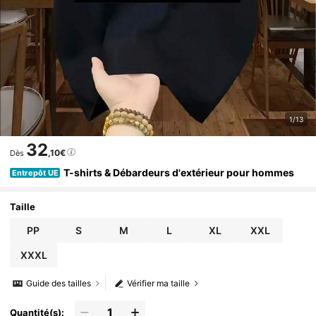
1/13
32
,10€
Dès
T-shirts & Débardeurs d'extérieur pour hommes
Entrepôt UE
Taille
PP
S
M
L
XL
XXL
XXXL
Guide des tailles
Vérifier ma taille
Quantité(s):