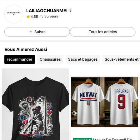
LAILIAOCHUANMEI
5 Suiveurs
4,55
Suivre
Tous les articles
Vous Aimerez Aussi
recommander
Chaussures
Sacs et bagages
Sous-vêtements et 
Maillot De Football De L