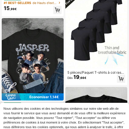
ardeurs de sport décontractés pour
#1 BEST-SELLERS
de Hauts d'extérieur pour hommes
hommes, col rond, couleur unie, pac
15
,99€
k de hauts d'entraînement basique
s, maillots de basket-ball, hauts de
course, respirants, légers, pour la sa
lle de sport
5 pièces/Paquet T-shirts à col ras-d
19
u-cou ultra-fins pour hommes, léger
Dès
,66€
s et énergiques, convenant pour la
gym, le sport, la course, respirants,
noir d'été
Économiser 1,14€
T-shirt inspiré de JASPE
Entrepôt UE
13
R T-shirt pour fans du boys band th
Nous utilisons des cookies et des technologies similaires sur notre site web afin de
,71€
-7%
14,85€
aïlandais Jasper GMMTV Joong Ao
vous fournir le service que vous avez demandé et de vous offrir la meilleure expérience
u Santa Pond Tpop 100 coton noir u
de navigation possible. Vous pouvez "Tout rejeter", "Tout accepter" ou définir vos
nisexe
préférences de cookies à tout moment à votre choix. En sélectionnant "Tout accepter",
nous définirons tous les cookies optionnels, qui nous aident à analyser le trafic, à offrir