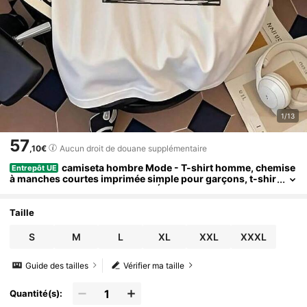
1/13
57
,10€
Aucun droit de douane supplémentaire
camiseta hombre Mode - T-shirt homme, chemise
Entrepôt UE
à manches courtes imprimée simple pour garçons, t-shir
t en coton style déC-ontracté - Édition printemps : Coton
doux, col rond, coupe confortable, style hip-hop urbain.
Taille
S
M
L
XL
XXL
XXXL
Guide des tailles
Vérifier ma taille
Quantité(s):