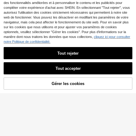
des fonctionnalités améliorées et à personnaliser le contenu et les publicités pour
compléter votre expérience d'achat avec SHEIN. En sélectionnant "Tout rejeter", vous
autorisez l'utilisation des cookies strictement nécessaires qui permettent à notre site
web de fonctionner. Vous pouvez les désactiver en modifiant les paramètres de votre
navigateur, mais cela peut affecter le fonctionnement du site web. Pour en savoir plus
sur les cookies que nous utilisons et pour ajuster vos paramètres de cookies
optionnels, veuillez sélectionner "Gérer les cookies". Pour plus d'informations sur la
manière dont nous traitons les données que nous collectons,
cliquez ici pour consulter
Économiser 0,64€
notre Politique de confidentialité.
Le T-shirt The Cure, T-s
Entrepôt UE
7
hirt graphique de groupe des année
Dès
,71€
-7%
8,35€
Tout rejeter
s 90, T-shirts rétro de groupe, T-shir
t gothique, cadeaux pour elle, T-shir
t de rock alternatif, vêtements gothi
ques, T-shirt du groupe The Cure, T
Tout accepter
-shirt noir unisexe 100% coton unis
Économiser 1,80€
exe
The North Face
Gérer les cookies
CRAQUEZ DES MAINTENANT
AJOUTER AU PANIER
The North Face Class V
Entrepôt UE
20
Pathfinder Crew Men's Versatile Br
Dès
,99€
-7%
22,79€
eathable Stretchy Daily Travel Wee
PVC: 35,00€
kend White NF0A87NV-FN41