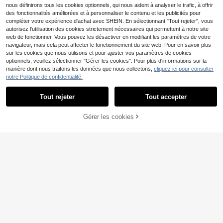
nous définirons tous les cookies optionnels, qui nous aident à analyser le trafic, à offrir
des fonctionnalités améliorées et à personnaliser le contenu et les publicités pour
compléter votre expérience d'achat avec SHEIN. En sélectionnant "Tout rejeter", vous
autorisez l'utilisation des cookies strictement nécessaires qui permettent à notre site
web de fonctionner. Vous pouvez les désactiver en modifiant les paramètres de votre
Veste utilitaire légère à capuche po
navigateur, mais cela peut affecter le fonctionnement du site web. Pour en savoir plus
ur hommes GRIM PANDA, manteau
sur les cookies que nous utilisons et pour ajuster vos paramètres de cookies
29
Dès
,20€
29,49€
décontracté ample pour l'extérieur,
optionnels, veuillez sélectionner "Gérer les cookies". Pour plus d'informations sur la
poches zippées multiples, ourlet à
SHEIN - BRANDS
manière dont nous traitons les données que nous collectons,
cliquez ici pour consulter
cordon de serrage et poignets élast
Kit de fabrication d'attrape-soleil 4
The North Face Sleeve
madeby BLANC
notre Politique de confidentialité.
Entrepôt UE
iques, convient pour la randonnée
Afficher les articles similaires en stock
Voir tout
00 pièces, arts et artisanat pour ad
185
Hit Graphic Tee Men's Outdoor Jac
11
Haus Hana 1 Pièce Casse- En Allia
et le port quotidien
Dès
,92€
,56€
-1%
11,68€
ultes, créateur d'arc-en-ciel avec c
kets Breathable Packable Lightwei
PVC: 240,00€
ge De Zinc Épaissi, Ouvre- Multifon
3
Tout rejeter
Tout accepter
ristaux, convient pour la décoration
ght Outdoor Camping Sports Brown
Désolés, ce produit est épuisé.
Dès
,69€
ctionnel Avec Poignée Confortable,
intérieure de fenêtre, bureau et mai
NF0A853I-7O31
Convient À Les Types De , Ainsi Q
son
u'aux Crabes, Crevettes Et Coquilla
Gérer les cookies
EN RUPTURE DE STOCK
ges
10
TACVASEN Veste bomb
Bouée de natation sirène avec tube
Entrepôt UE
er homme style collège | Veste avia
gonflable - Design pailleté multicol