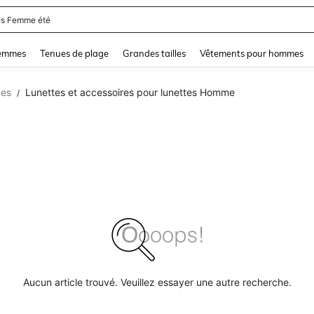
s Femme été
and down arrow keys to navigate search Dernière recherche and Rechercher et Tr
femmes
Tenues de plage
Grandes tailles
Vêtements pour hommes
mes
Lunettes et accessoires pour lunettes Homme
/
Aucun article trouvé. Veuillez essayer une autre recherche.