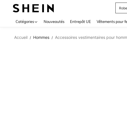
Robe
Use up 
Catégories
Nouveautés
Entrepôt UE
Vêtements pour 
Accueil
Hommes
Accessoires vestimentaires pour hom
/
/