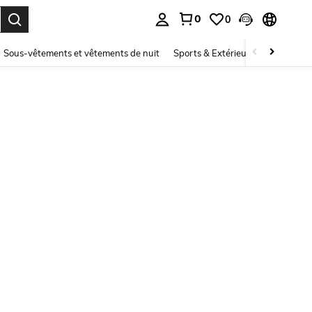
0
0
ouver. Press Enter to select.
Sous-vêtements et vêtements de nuit
Sports & Extérieur
Enfants