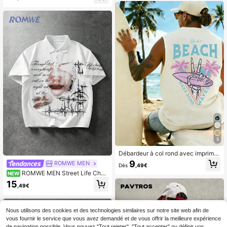
s, coupe ample, camisole polyvalen
te
5
Débardeur à col rond avec imprimé
d'éléments de plage, style décontra
9
ROMWE MEN
Dès
,49€
cté de vacances pour hommes. Con
ROMWE MEN Street Life Che
NEW
vient pour le port estival, confortabl
mise polo streetwear ample avec im
e et respirant. à la mode mode de p
15
,49€
pression de portrait typographique
ointe.
artistique pour hommes
Nous utilisons des cookies et des technologies similaires sur notre site web afin de
vous fournir le service que vous avez demandé et de vous offrir la meilleure expérience
de navigation possible. Vous pouvez "Tout rejeter", "Tout accepter" ou définir vos