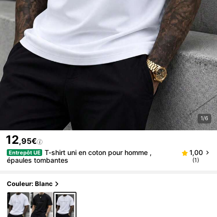
1/6
12
,95€
T-shirt uni en coton pour homme ,
1,00
Entrepôt UE
épaules tombantes
(1)
Couleur: Blanc