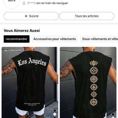
3***0
est en train de naviguer
46 Suiveurs
4,51
Suivre
Tous les articles
Vous Aimerez Aussi
recommander
Accessoires pour vêtements
Sous-vêtements et vêt