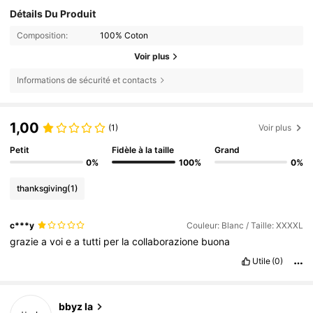
Détails Du Produit
Composition:
100% Coton
Voir plus
Informations de sécurité et contacts
1,00
(1)
Voir plus
Petit
Fidèle à la taille
Grand
0%
100%
0%
thanksgiving
(1)
c***y
Couleur: Blanc / Taille: XXXXL
grazie
a
voi
e
a
tutti
per
la
collaborazione
buona
Utile
(0)
bbyz la
46 Suiveurs
4,51