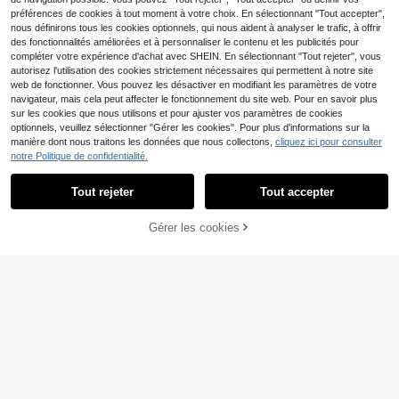
préférences de cookies à tout moment à votre choix. En sélectionnant "Tout accepter",
nous définirons tous les cookies optionnels, qui nous aident à analyser le trafic, à offrir
des fonctionnalités améliorées et à personnaliser le contenu et les publicités pour
compléter votre expérience d'achat avec SHEIN. En sélectionnant "Tout rejeter", vous
autorisez l'utilisation des cookies strictement nécessaires qui permettent à notre site
web de fonctionner. Vous pouvez les désactiver en modifiant les paramètres de votre
navigateur, mais cela peut affecter le fonctionnement du site web. Pour en savoir plus
sur les cookies que nous utilisons et pour ajuster vos paramètres de cookies
optionnels, veuillez sélectionner "Gérer les cookies". Pour plus d'informations sur la
manière dont nous traitons les données que nous collectons,
cliquez ici pour consulter
notre Politique de confidentialité.
5
PAVTROS
Tout rejeter
Tout accepter
6
PAVTROS Débardeur sa
Entrepôt UE
ns manches col rond imprimé lettres
11
T-shirt 100 % coton, cou
Entrepôt UE
Dès
,99€
couleur contrastée pour hommes, v
Gérer les cookies
pe ample, style streetwear Y2K, imp
CRAQUEZ DES MAINTENANT
AJOUTER AU PANIER
13
acances
,49€
rimé graphique amusant, streetwear
quotidien.