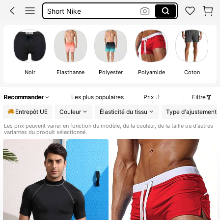
Short Nike
Maillot De Bain Hommes
Maillot De Bain Homme
Noir
Élasthanne
Polyester
Polyamide
Coton
Sa
Recommander
Les plus populaires
Prix
Filtre
Entrepôt UE
Couleur
Élasticité du tissu
Type d'ajustement
Les prix peuvent varier en fonction du modèle, de la couleur, de la taille ou d'autres
variantes du produit sélectionné.