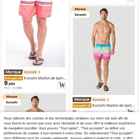
Koroshi
Koroshi Maillot de bain a
Entrepôt UE
9
thlétique pour hommes
,99€
PVC: 15,99€
Koroshi
Koroshi Maillot de bain a
Entrepôt UE
thlétique pour hommes
9
,99€
-23%
12,99€
Nous utilisons des cookies et des technologies similaires sur notre site web afin de
vous fournir le service que vous avez demandé et de vous offrir la meilleure expérience
de navigation possible. Vous pouvez "Tout rejeter", "Tout accepter" ou définir vos
préférences de cookies à tout moment à votre choix. En sélectionnant "Tout accepter",
nous définirons tous les cookies optionnels, qui nous aident à analyser le trafic, à offrir